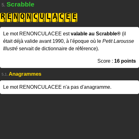
Scrabble
5.
R
E
N
O
N
C
U
L
A
C
E
E
Le mot RENONCULACEE est
valable au Scrabble®
(il
était déjà valide avant 1990, à l'époque où le
Petit Larousse
Illustré
servait de dictionnaire de référence).
Score :
16 points
Anagrammes
5.1.
Le mot RENONCULACEE n'a pas d'anagramme.