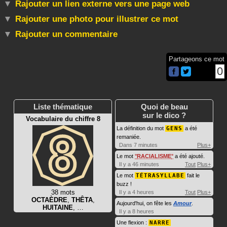
Rajouter un lien externe vers une page web
Rajouter une photo pour illustrer ce mot
Rajouter un commentaire
Partageons ce mot
0
Liste thématique
Quoi de beau
sur le dico ?
Vocabulaire du chiffre 8
La définition du mot
GENS
a été
remaniée.
Dans 7 minutes
Plus+
Le mot
RACIALISME
a été ajouté.
Il y a 46 minutes
Tout
Plus+
Le mot
TÉTRASYLLABE
fait le
buzz !
38 mots
Il y a 4 heures
Tout
Plus+
OCTAÈDRE
,
THÊTA
,
Aujourd'hui, on fête les
Amour
.
HUITAINE
, …
Il y a 8 heures
Une flexion :
NARRE