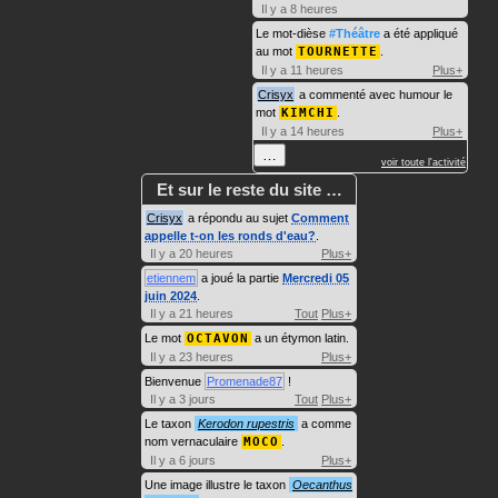
Il y a 8 heures
Le mot-dièse
#Théâtre
a été appliqué
au mot
TOURNETTE
.
Il y a 11 heures
Plus+
Crisyx
a commenté avec humour le
mot
KIMCHI
.
Il y a 14 heures
Plus+
…
voir toute l'activité
Et sur le reste du site …
Crisyx
a répondu au sujet
Comment
appelle t-on les ronds d'eau?
.
Il y a 20 heures
Plus+
etiennem
a joué la partie
Mercredi 05
juin 2024
.
Il y a 21 heures
Tout
Plus+
Le mot
OCTAVON
a un étymon latin.
Il y a 23 heures
Plus+
Bienvenue
Promenade87
!
Il y a 3 jours
Tout
Plus+
Le taxon
Kerodon rupestris
a comme
nom vernaculaire
MOCO
.
Il y a 6 jours
Plus+
Une image illustre le taxon
Oecanthus