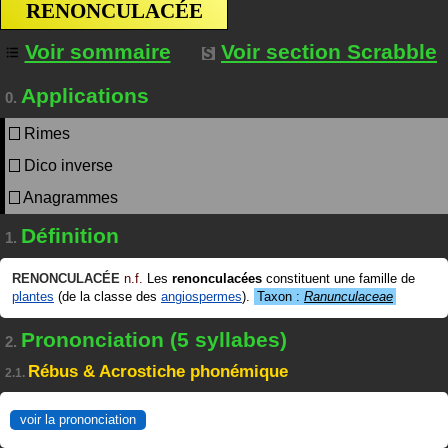
RENONCULACÉE
Voir sommaire
Voir section Scrabble
Applications
0.
Rimes
Dico inverse
Anagrammes
Définition
1.
RENONCULACÉE
n.f.
Les
renonculacées
constituent une famille de
plantes
(de la classe des
angiospermes
).
Taxon :
Ranunculaceae
Prononciation (5 syllabes)
2.
Rébus & Acrostiche phonémique
2.1.
voir la prononciation