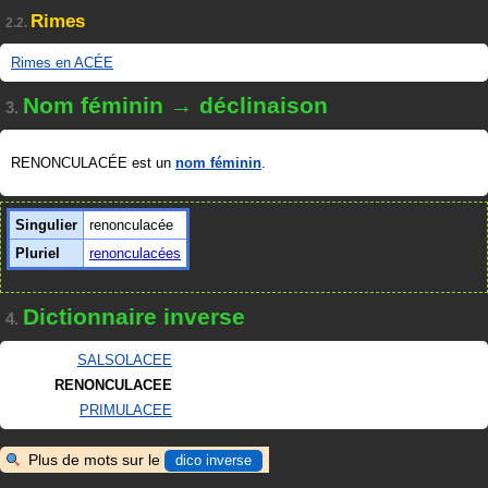
Rimes
2.2.
Rimes en ACÉE
Nom féminin → déclinaison
3.
RENONCULACÉE est un
nom féminin
.
Singulier
renonculacée
Pluriel
renonculacées
Dictionnaire inverse
4.
SALSOLACEE
RENONCULACEE
PRIMULACEE
Plus de mots sur le
dico inverse