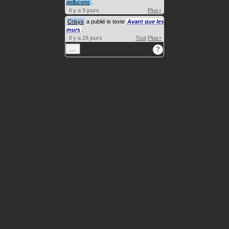
pellucens
.
Il y a 9 jours
Plus+
Crisyx
a publié le texte
Avant que les
murs
.
Il y a 28 jours
Tout
Plus+
…
?