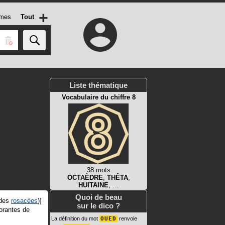
+
mes
Tout
Liste thématique
Vocabulaire du chiffre 8
38 mots
OCTAÈDRE
,
THÊTA
,
HUITAINE
, …
Quoi de beau
 des
rosacées
)]
sur le dico ?
dorantes de
La définition du mot
OUED
renvoie