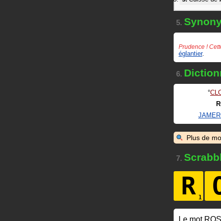
Synon
5.
Prudence ! Cett
églantier
.
Diction
6.
CL
R
JAMER
Plus de mo
Scrabb
7.
R
Le mot ROS