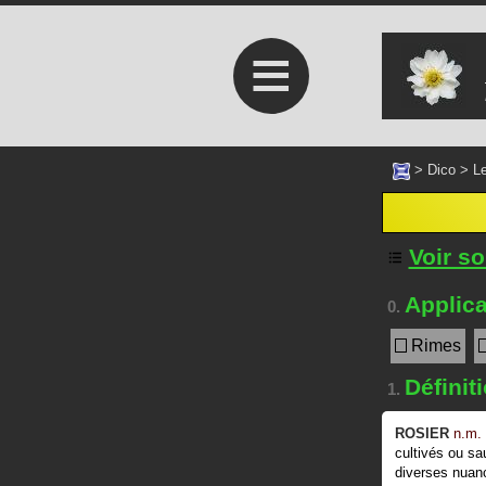
≡
>
Dico
>
Le
Voir s
Applica
0.
Rimes
Définit
1.
ROSIER
n.m.
cultivés ou sa
diverses nuan