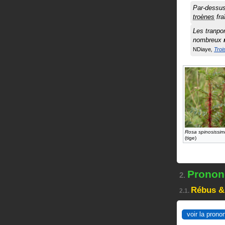
Par-dessus
troènes
fra
Les tranpor
nombreux
NDiaye
Troi
Rosa spinosissim
(tige)
Prononc
2.
Rébus &
2.1.
voir la prono