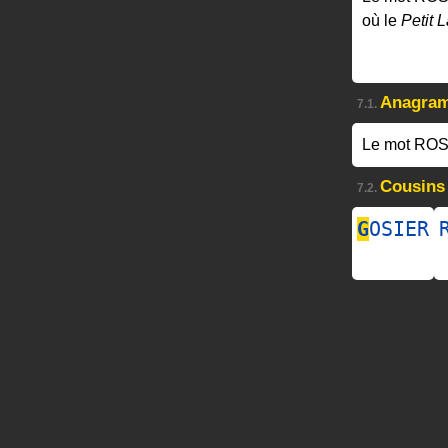
où le
Petit L
Anagra
7.1.
Le mot ROS
Cousins
7.2.
G
OSIER