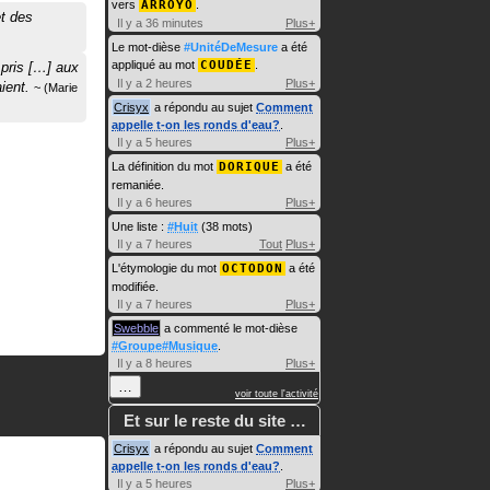
vers
ARROYO
.
t des
Il y a 36 minutes
Plus+
Le mot-dièse
#UnitéDeMesure
a été
appliqué au mot
COUDÉE
.
 pris […] aux
Il y a 2 heures
Plus+
aient.
Marie
Crisyx
a répondu au sujet
Comment
appelle t-on les ronds d'eau?
.
Il y a 5 heures
Plus+
La définition du mot
DORIQUE
a été
remaniée.
Il y a 6 heures
Plus+
Une liste :
#Huit
(38 mots)
Il y a 7 heures
Tout
Plus+
L'étymologie du mot
OCTODON
a été
modifiée.
Il y a 7 heures
Plus+
Swebble
a commenté le mot-dièse
#Groupe#Musique
.
Il y a 8 heures
Plus+
…
voir toute l'activité
Et sur le reste du site …
Crisyx
a répondu au sujet
Comment
appelle t-on les ronds d'eau?
.
Il y a 5 heures
Plus+