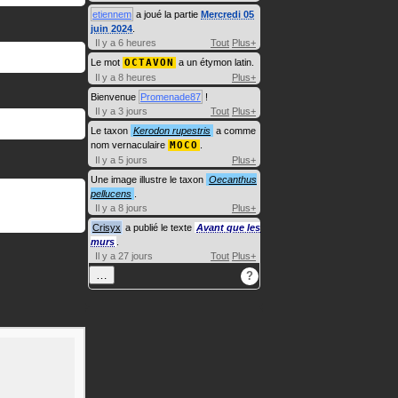
etiennem
a joué la partie
Mercredi 05
juin 2024
.
Il y a 6 heures
Tout
Plus+
Le mot
OCTAVON
a un étymon latin.
Il y a 8 heures
Plus+
Bienvenue
Promenade87
!
Il y a 3 jours
Tout
Plus+
Le taxon
Kerodon rupestris
a comme
nom vernaculaire
MOCO
.
Il y a 5 jours
Plus+
Une image illustre le taxon
Oecanthus
pellucens
.
Il y a 8 jours
Plus+
Crisyx
a publié le texte
Avant que les
murs
.
Il y a 27 jours
Tout
Plus+
…
?