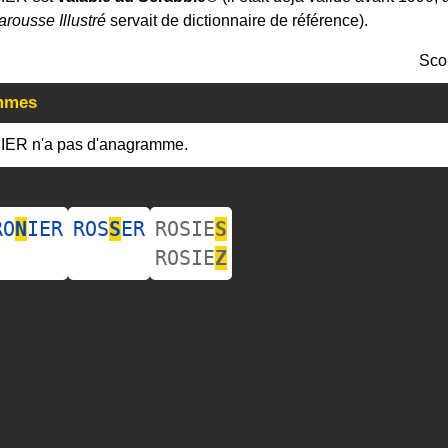
arousse Illustré
servait de dictionnaire de référence).
Sco
mmes
IER n'a pas d'anagramme.
RO
N
IER
ROS
S
ER
ROSIE
S
ROSIE
Z