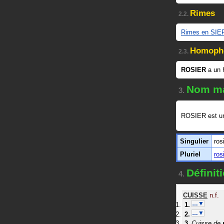
Rimes
2.2.
Rimes en SIE
Homoph
2.3.
ROSIER
a un
Nom ma
3.
ROSIER est 
Singulier
ros
Pluriel
ros
Définit
4.
CUISSE
n.f.
…▼
…▼
Cuisse de