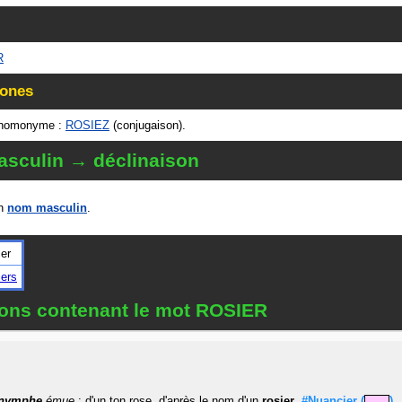
R
ones
 homonyme :
ROSIEZ
(conjugaison).
sculin → déclinaison
un
nom masculin
.
ier
iers
ions contenant le mot ROSIER
nymphe
émue
: d'un ton rose, d'après le nom d'un
rosier
.
#Nuancier (
)