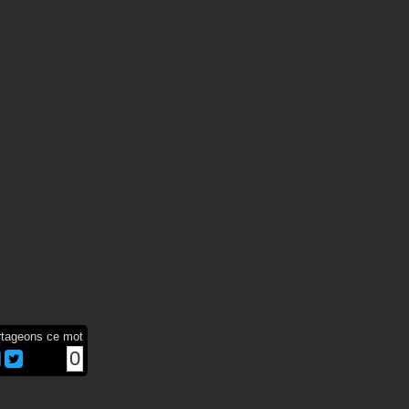
rtageons ce mot
0