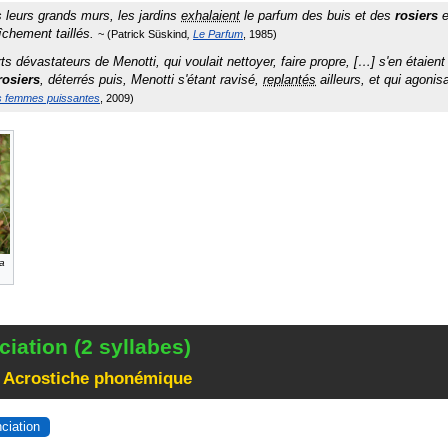
 leurs grands murs, les jardins
exhalaient
le parfum des buis et des
rosiers
e
îchement taillés.
Patrick Süskind
Le Parfum
1985
ts dévastateurs de Menotti, qui voulait nettoyer, faire propre, […] s'en étaient
rosiers
, déterrés puis, Menotti s'étant ravisé,
replantés
ailleurs, et qui agonis
s femmes puissantes
2009
a
iation (2 syllabes)
 Acrostiche phonémique
nciation