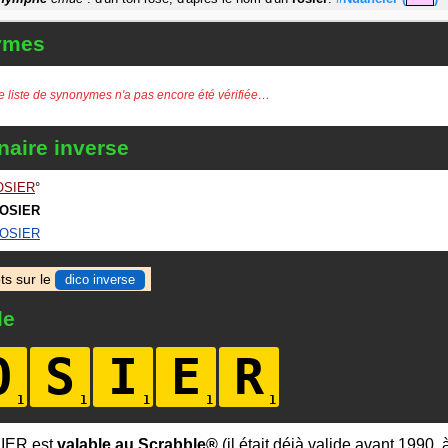
ymes
e liste de synonymes n'a pas encore été vérifiée…
naire inverse
OSIER
OSIER
OSIER
ts sur le
dico inverse
le
O
S
I
E
R
IER est
valable au Scrabble®
(il était déjà valide avant 1990,