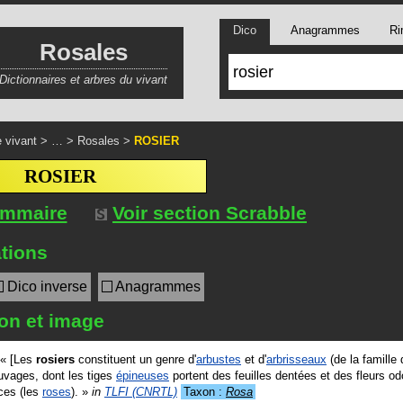
Dico
Anagrammes
Ri
Rosales
Dictionnaires et arbres du vivant
 vivant
> … >
Rosales
>
ROSIER
ROSIER
ommaire
Voir section Scrabble
tions
Dico inverse
Anagrammes
ion et image
«
[Les
rosiers
constituent un genre d'
arbustes
et d'
arbrisseaux
(de la famille
uvages, dont les tiges
épineuses
portent des feuilles dentées et des fleurs o
ces (les
roses
).
»
in
TLFI (CNRTL)
Taxon :
Rosa