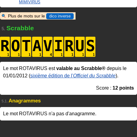
MIMIVIRUS
Plus de mots sur le
dico inverse
Scrabble
5.
R
O
T
A
V
I
R
U
S
Le mot ROTAVIRUS est
valable au Scrabble®
depuis le
01/01/2012 (
sixième édition de l'
Officiel du Scrabble
).
Score :
12 points
Anagrammes
5.1.
Le mot ROTAVIRUS n'a pas d'anagramme.