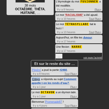
L'étymologie du mot
FUSIONNER
a
38 mots
été modifiée.
OCTAÈDRE
,
THÊTA
,
Il y a 8 heures
Plus+
HUITAINE
, …
Le mot
RACIALISME
a été ajouté.
Il y a 10 heures
Tout
Plus+
Le mot
TÉTRASYLLABE
fait le
buzz !
Il y a 13 heures
Tout
Plus+
Aujourd'hui, on fête les
Amour
.
Il y a 17 heures
Une flexion :
NARRE
Il y a 17 heures
…
voir toute l'activité
Et sur le reste du site …
Pépère
a joué la partie
#2460
.
Il y a 8 heures
Tout
Plus+
Crisyx
a répondu au sujet
Comment
appelle t-on les ronds d'eau?
.
Il y a 1 jour
Plus+
Le mot
OCTAVON
a un étymon latin.
Il y a 1 jour
Plus+
Bienvenue
Promenade87
!
Il y a 4 jours
Tout
Plus+