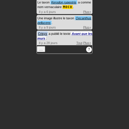
Le taxon
Kerodon rupestris
a comme
nom vernaculaire
MOCO
.
Il y a 6 jours
Plus+
Une image illustre le taxon
Oecanthus
pellucens
.
Il y a 9 jours
Plus+
Crisyx
a publié le texte
Avant que les
murs
.
Il y a 28 jours
Tout
Plus+
…
?