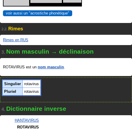
voir aussi un "acrostiche phonétique"
Rimes
2.2.
Rimes en RUS
Nom masculin → déclinaison
3.
ROTAVIRUS est un
nom masculin
.
Singulier
rotavirus
Pluriel
rotavirus
Dictionnaire inverse
4.
HANTAVIRUS
ROTAVIRUS