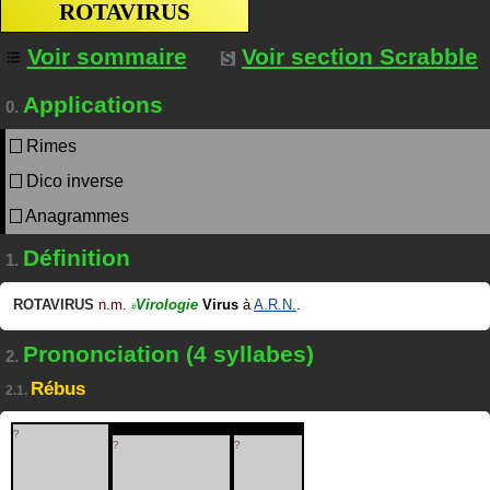
ROTAVIRUS
Voir sommaire
Voir section Scrabble
Applications
0.
Rimes
Dico inverse
Anagrammes
Définition
1.
ROTAVIRUS
n.m.
Virologie
Virus
à
A.R.N.
.
#
Prononciation (4 syllabes)
2.
Rébus
2.1.
?
?
?