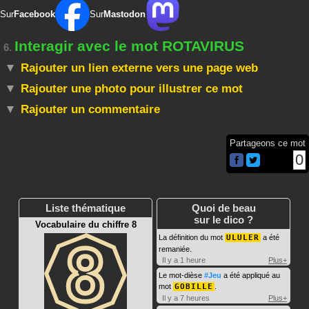
Sur
Facebook
Sur
Mastodon
Interagir avec le mot ROTAVIRUS
6.
Rajouter un lien externe vers une page web
Rajouter une photo pour illustrer ce mot
Rajouter un commentaire
Partageons ce mot
0
Liste thématique
Quoi de beau
sur le dico ?
Vocabulaire du chiffre 8
La définition du mot
ULULER
a été
remaniée.
Il y a 1 heure
Plus+
Le mot-dièse
#Jeu
a été appliqué au
mot
GOBILLE
.
Il y a 7 heures
Plus+