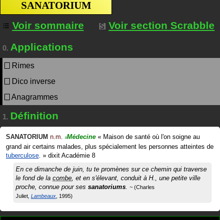
SANATORIUM
Voir sommaire
Voir section Scrabble
Applications
0.
Rimes
Dico inverse
Anagrammes
Définition
1.
SANATORIUM
n.m.
Médecine
«
Maison de santé où l'on soigne au
#
grand air certains malades, plus spécialement les personnes atteintes de
tuberculose
.
»
dixit
Académie 8
En ce dimanche de juin, tu te promènes sur ce chemin qui traverse
le fond de la
combe
, et en s'élevant, conduit à H., une petite ville
proche, connue pour ses
sanatoriums
.
Charles
Juliet
Lambeaux
1995