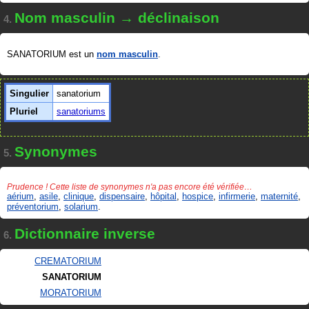
Nom masculin → déclinaison
4.
SANATORIUM est un
nom masculin
.
Singulier
sanatorium
Pluriel
sanatoriums
Synonymes
5.
Prudence ! Cette liste de synonymes n'a pas encore été vérifiée…
aérium
,
asile
,
clinique
,
dispensaire
,
hôpital
,
hospice
,
infirmerie
,
maternité
,
préventorium
,
solarium
.
Dictionnaire inverse
6.
CREMATORIUM
SANATORIUM
MORATORIUM