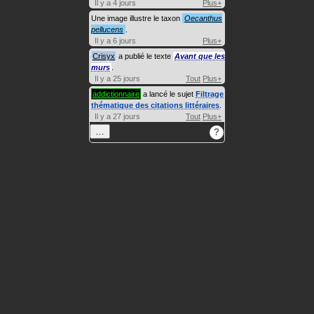
Il y a 4 jours
Plus+
Une image illustre le taxon
Oecanthus
pellucens
.
Il y a 6 jours
Plus+
Crisyx
a publié le texte
Avant que les
murs
.
Il y a 25 jours
Tout
Plus+
addictionnaire
a lancé le sujet
Filtrage
thématique des citations littéraires
.
Il y a 27 jours
Tout
Plus+
…
?