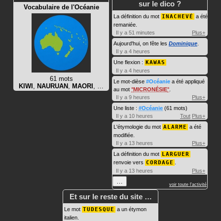
sur le dico ?
Vocabulaire de l'Océanie
La définition du mot
INACHEVÉ
a été
remaniée.
Il y a 51 minutes
Plus+
Aujourd'hui, on fête les
Dominique
.
Il y a 4 heures
Une flexion :
KAWAS
Il y a 4 heures
61 mots
Le mot-dièse
#Océanie
a été appliqué
KIWI
,
NAURUAN
,
MAORI
, …
au mot
MICRONÉSIE
.
Il y a 9 heures
Plus+
Une liste :
#Océanie
(61 mots)
Il y a 10 heures
Tout
Plus+
L'étymologie du mot
ALARME
a été
modifiée.
Il y a 13 heures
Plus+
La définition du mot
LARGUER
renvoie vers
CORDAGE
.
Il y a 13 heures
Plus+
…
voir toute l'activité
Et sur le reste du site …
Le mot
TUDESQUE
a un étymon
italien.