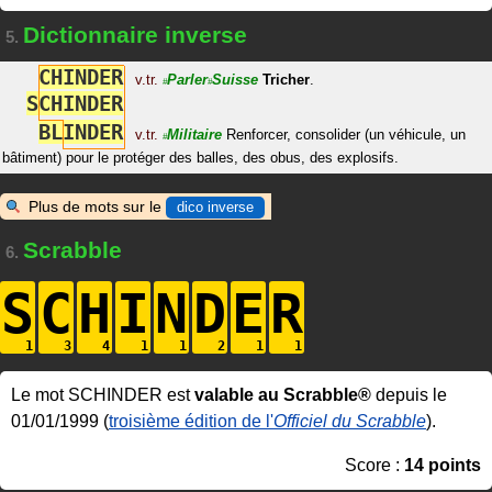
Dictionnaire inverse
5.
C
H
I
N
D
E
R
v.tr.
Parler
Suisse
Tricher
.
#
#
S
C
H
I
N
D
E
R
B
L
I
N
D
E
R
v.tr.
Militaire
Renforcer, consolider (un véhicule, un
#
bâtiment) pour le protéger des balles, des obus, des explosifs.
Plus de mots sur le
dico inverse
Scrabble
6.
S
C
H
I
N
D
E
R
Le mot SCHINDER est
valable au Scrabble®
depuis le
01/01/1999 (
troisième édition de l'
Officiel du Scrabble
).
Score :
14 points