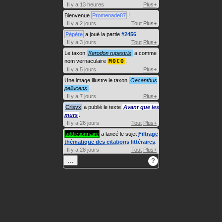
Il y a 13 heures
Plus+
Bienvenue
Promenade87
!
Il y a 2 jours
Tout
Plus+
Pépère
a joué la partie
#2456
.
Il y a 3 jours
Tout
Plus+
Le taxon
Kerodon rupestris
a comme
nom vernaculaire
MOCO
.
Il y a 5 jours
Plus+
Une image illustre le taxon
Oecanthus
pellucens
.
Il y a 7 jours
Plus+
Crisyx
a publié le texte
Avant que les
murs
.
Il y a 26 jours
Tout
Plus+
addictionnaire
a lancé le sujet
Filtrage
thématique des citations littéraires
.
Il y a 28 jours
Tout
Plus+
…
?