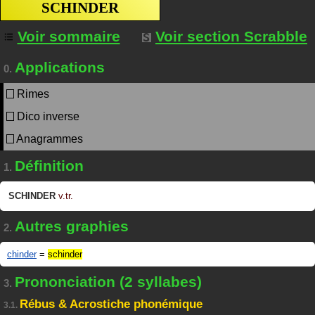
SCHINDER
Voir sommaire
Voir section Scrabble
Applications
0.
Rimes
Dico inverse
Anagrammes
Définition
1.
SCHINDER
v.tr.
Autres graphies
2.
chinder
=
schinder
Prononciation (2 syllabes)
3.
Rébus & Acrostiche phonémique
3.1.