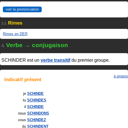
voir la prononciation
Rimes
3.2.
Rimes en DER
Verbe → conjugaison
4.
SCHINDER
est un
verbe transitif
du premier groupe.
à propos
Indicatif
présent
je
SCHINDE
tu
SCHINDES
il
SCHINDE
nous
SCHINDONS
vous
SCHINDEZ
ils
SCHINDENT