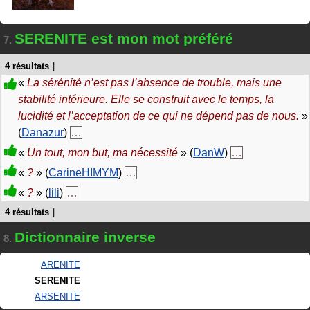
SERENITE est mon mot préféré
7.
4 résultats
|
«
La sérénité n’est pas l’absence de trouble, mais une
stabilité intérieure. Elle se construit avec le temps, la
lucidité et l’acceptation de ce qui ne dépend pas de nous.
»
(
Danazur
)
…
«
Un tout, mon but, ma nécessité
» (
DanW
)
…
«
?
» (
CarineHIMYM
)
…
«
?
» (
lili
)
…
4 résultats
|
Dictionnaire inverse
8.
ARENITE
SERENITE
ARSENITE