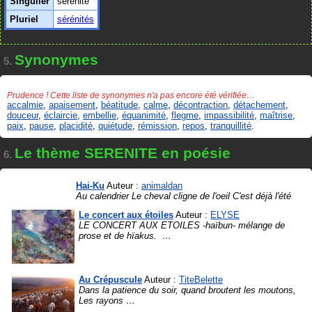
Singulier
sérénité
Pluriel
sérénités
Synonymes
5.
Prudence ! Cette liste de synonymes n'a pas encore été vérifiée…
accalmie
,
apaisement
,
béatitude
,
calme
,
décontraction
,
détachement
,
douceur
,
éclaircie
,
embellie
,
équanimité
,
flegme
,
impassibilité
,
maîtrise
,
paix
,
pause
,
placidité
,
quiétude
,
rémission
,
repos
,
tranquillité
.
Le thème SERENITE en poésie
6.
Hai-Ku
Auteur :
animaldan
Au calendrier Le cheval cligne de l'oeil C'est déjà l'été
Le concert aux étoiles
Auteur :
ELYSE
LE CONCERT AUX ETOILES -haïbun- mélange de
prose et de hïakus.
…
Au Crépuscule
Auteur :
TiteBelette
Dans la patience du soir, quand broutent les moutons,
Les rayons
…