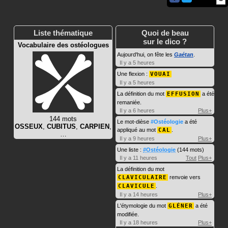
Liste thématique
Quoi de beau
sur le dico ?
Vocabulaire des ostéologues
Aujourd'hui, on fête les
Gaétan
.
Il y a 5 heures
Une flexion :
VOUAI
Il y a 5 heures
La définition du mot
EFFUSION
a été
remaniée.
Il y a 6 heures
Plus+
144 mots
Le mot-dièse
#Ostéologie
a été
OSSEUX
,
CUBITUS
,
CARPIEN
,
appliqué au mot
CAL
.
…
Il y a 9 heures
Plus+
Une liste :
#Ostéologie
(144 mots)
Il y a 11 heures
Tout
Plus+
La définition du mot
CLAVICULAIRE
renvoie vers
CLAVICULE
.
Il y a 14 heures
Plus+
L'étymologie du mot
GLÉNER
a été
modifiée.
Il y a 18 heures
Plus+