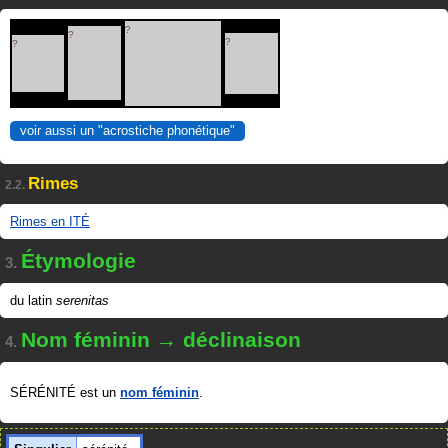
?
?
?
?
voir aussi un "acrostiche phonétique"
Rimes
2.2.
Rimes en ITÉ
Étymologie
3.
du latin
serenitas
Nom féminin → déclinaison
4.
SÉRÉNITÉ est un
nom féminin
.