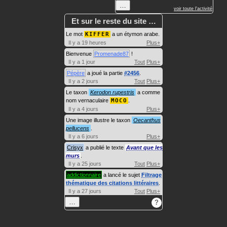
…
voir toute l'activité
Et sur le reste du site …
Le mot
KIFFER
a un étymon arabe.
Il y a 19 heures
Plus+
Bienvenue
Promenade87
!
Il y a 1 jour
Tout
Plus+
Pépère
a joué la partie
#2456
.
Il y a 2 jours
Tout
Plus+
Le taxon
Kerodon rupestris
a comme
nom vernaculaire
MOCO
.
Il y a 4 jours
Plus+
Une image illustre le taxon
Oecanthus
pellucens
.
Il y a 6 jours
Plus+
Crisyx
a publié le texte
Avant que les
murs
.
Il y a 25 jours
Tout
Plus+
addictionnaire
a lancé le sujet
Filtrage
thématique des citations littéraires
.
Il y a 27 jours
Tout
Plus+
…
?