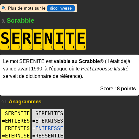
Plus de mots sur le
dico inverse
Scrabble
9.
S
E
R
E
N
I
T
E
Le mot SERENITE est
valable au Scrabble®
(il était déjà
valide avant 1990, à l'époque où le
Petit Larousse Illustré
servait de dictionnaire de référence).
Score :
8 points
Anagrammes
9.1.
SERENITE
SERENITES
=
ENTIERES
=
ETERNISES
=
EREINTES
=
INTERESSE
=
ETERNISE
=
RESSENTIE