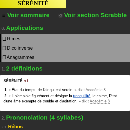
SÉRÉNITÉ
Voir sommaire
Voir section Scrabble
Applications
0.
Rimes
Dico inverse
Anagrammes
2 définitions
1.
SÉRÉNITÉ
n.f.
«
État du temps, de l'air qui est serein.
»
dixit
Académie 8
«
Il s'emploie figurément et désigne la
tranquillité
, le calme, l'état
d'une âme exempte de trouble et d'agitation.
»
dixit
Académie 8
Prononciation (4 syllabes)
2.
Rébus
2.1.