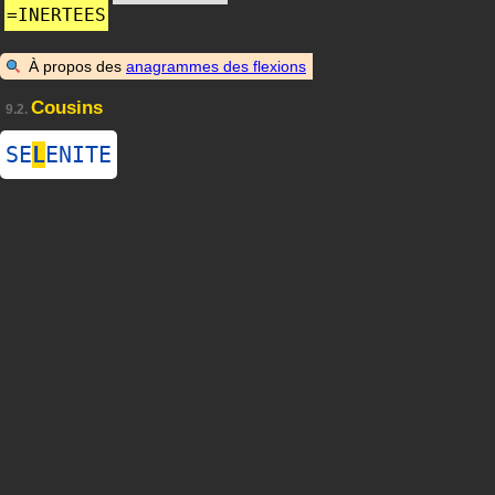
=
INERTEES
À propos des
anagrammes des flexions
Cousins
9.2.
SE
L
ENITE