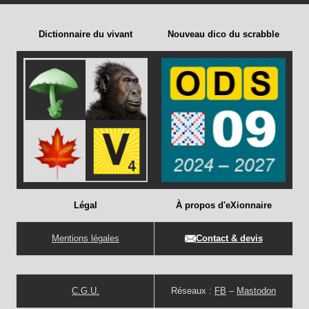
Dictionnaire du vivant
Nouveau dico du scrabble
Légal
À propos d'eXionnaire
Mentions légales
Contact & devis
C.G.U.
Réseaux :
FB
–
Mastodon