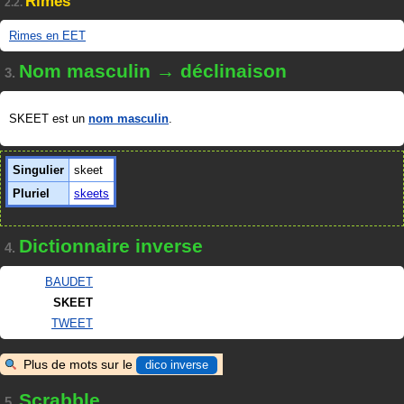
Rimes
2.2.
Rimes en EET
Nom masculin → déclinaison
3.
SKEET est un
nom masculin
.
Singulier
skeet
Pluriel
skeets
Dictionnaire inverse
4.
BAUDET
SKEET
TWEET
Plus de mots sur le
dico inverse
Scrabble
5.