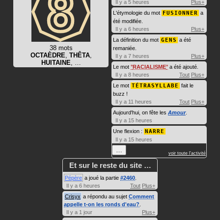
Il y a 5 heures
Plus+
L'étymologie du mot
FUSIONNER
a
été modifiée.
Il y a 6 heures
Plus+
La définition du mot
GENS
a été
38 mots
remaniée.
OCTAÈDRE
,
THÊTA
,
Il y a 7 heures
Plus+
HUITAINE
, …
Le mot
RACIALISME
a été ajouté.
Il y a 8 heures
Tout
Plus+
Le mot
TÉTRASYLLABE
fait le
buzz !
Il y a 11 heures
Tout
Plus+
Aujourd'hui, on fête les
Amour
.
Il y a 15 heures
Une flexion :
NARRE
Il y a 15 heures
…
voir toute l'activité
Et sur le reste du site …
Pépère
a joué la partie
#2460
.
Il y a 6 heures
Tout
Plus+
Crisyx
a répondu au sujet
Comment
appelle t-on les ronds d'eau?
.
Il y a 1 jour
Plus+