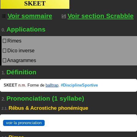
SKEET
Voir sommaire
Voir section Scrabble
Applications
0.
Rimes
Dico inverse
Anagrammes
Définition
1.
SKEET
n.m.
Forme de
balltrap
.
#DisciplineSportive
Prononciation (1 syllabe)
2.
Rébus & Acrostiche phonémique
2.1.
voir la prononciation