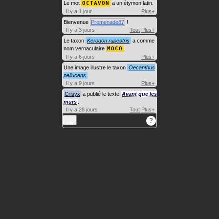
Le mot
OCTAVON
a un étymon latin.
Il y a 1 jour
Plus+
Bienvenue
Promenade87
!
Il y a 3 jours
Tout
Plus+
Le taxon
Kerodon rupestris
a comme
nom vernaculaire
MOCO
.
Il y a 6 jours
Plus+
Une image illustre le taxon
Oecanthus
pellucens
.
Il y a 9 jours
Plus+
Crisyx
a publié le texte
Avant que les
murs
.
Il y a 28 jours
Tout
Plus+
…
?