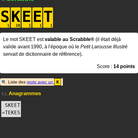
S
K
E
E
T
Le mot SKEET est
valable au Scrabble®
(il était déjà
valide avant 1990, à l'époque où le
Petit Larousse Illustré
servait de dictionnaire de référence).
Score :
14 points
Liste des
mots avec un
K
Anagrammes
5.1.
SKEET
=
TEKES