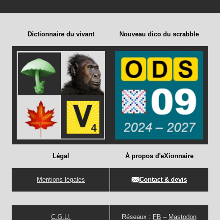
Dictionnaire du vivant
Nouveau dico du scrabble
Légal
À propos d'eXionnaire
Mentions légales
Contact & devis
C.G.U.
Réseaux :
FB
–
Mastodon