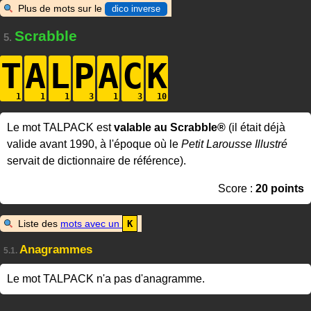
Plus de mots sur le
dico inverse
Scrabble
5.
T
A
L
P
A
C
K
Le mot TALPACK est
valable au Scrabble®
(il était déjà
valide avant 1990, à l'époque où le
Petit Larousse Illustré
servait de dictionnaire de référence).
Score :
20 points
Liste des
mots avec un
K
Anagrammes
5.1.
Le mot TALPACK n'a pas d'anagramme.