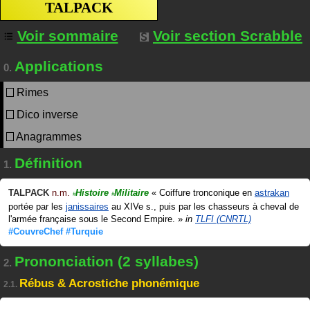
TALPACK
Voir sommaire
Voir section Scrabble
Applications
0.
Rimes
Dico inverse
Anagrammes
Définition
1.
TALPACK
n.m.
Histoire
Militaire
«
Coiffure tronconique en
astrakan
#
#
portée par les
janissaires
au XIVe s., puis par les chasseurs à cheval de
l'armée française sous le Second Empire.
»
in
TLFI (CNRTL)
#CouvreChef
#Turquie
Prononciation (2 syllabes)
2.
Rébus & Acrostiche phonémique
2.1.