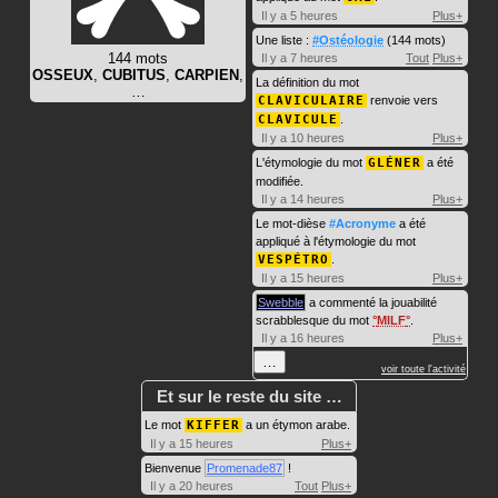
Il y a 5 heures
Plus+
Une liste :
#Ostéologie
(144 mots)
144 mots
Il y a 7 heures
Tout
Plus+
OSSEUX
,
CUBITUS
,
CARPIEN
,
La définition du mot
…
CLAVICULAIRE
renvoie vers
CLAVICULE
.
Il y a 10 heures
Plus+
L'étymologie du mot
GLÉNER
a été
modifiée.
Il y a 14 heures
Plus+
Le mot-dièse
#Acronyme
a été
appliqué à l'étymologie du mot
VESPÉTRO
.
Il y a 15 heures
Plus+
Swebble
a commenté la jouabilité
scrabblesque du mot
MILF
.
Il y a 16 heures
Plus+
…
voir toute l'activité
Et sur le reste du site …
Le mot
KIFFER
a un étymon arabe.
Il y a 15 heures
Plus+
Bienvenue
Promenade87
!
Il y a 20 heures
Tout
Plus+