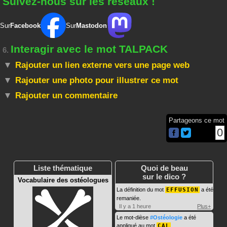
Suivez-nous sur les réseaux !
Sur
Facebook
Sur
Mastodon
Interagir avec le mot TALPACK
6.
Rajouter un lien externe vers une page web
Rajouter une photo pour illustrer ce mot
Rajouter un commentaire
Partageons ce mot
0
Liste thématique
Quoi de beau
sur le dico ?
Vocabulaire des ostéologues
La définition du mot
EFFUSION
a été
remaniée.
Il y a 1 heure
Plus+
Le mot-dièse
#Ostéologie
a été
appliqué au mot
CAL
.