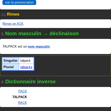
voir la prononciation
Rimes
2.2.
Rimes en ACK
Nom masculin → déclinaison
3.
TALPACK est un
nom masculin
.
Singulier
talpack
Pluriel
talpacks
Dictionnaire inverse
4.
PACK
TALPACK
RACK