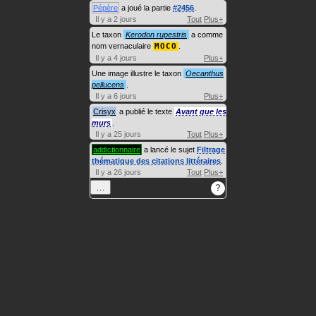
Pépère
a joué la partie
#2456
.
Il y a 2 jours
Tout
Plus+
Le taxon
Kerodon rupestris
a comme
nom vernaculaire
MOCO
.
Il y a 4 jours
Plus+
Une image illustre le taxon
Oecanthus
pellucens
.
Il y a 6 jours
Plus+
Crisyx
a publié le texte
Avant que les
murs
.
Il y a 25 jours
Tout
Plus+
addictionnaire
a lancé le sujet
Filtrage
thématique des citations littéraires
.
Il y a 26 jours
Tout
Plus+
…
?