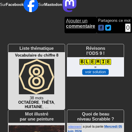
Sur
Facebook
Sur
Mastodon
Ajouter un
Partageons ce mot
commentaire
0
Liste thématique
Révisons
l'ODS 9 !
Vocabulaire du chiffre 8
B
L
E
M
I
E
=
voir solution
38 mots
OCTAÈDRE
,
THÊTA
,
HUITAINE
, …
Mot illustré
Quoi de beau
par une peinture
niveau Scrabble ?
etiennem
a joué la partie
Mercredi 05
juin 2024
.