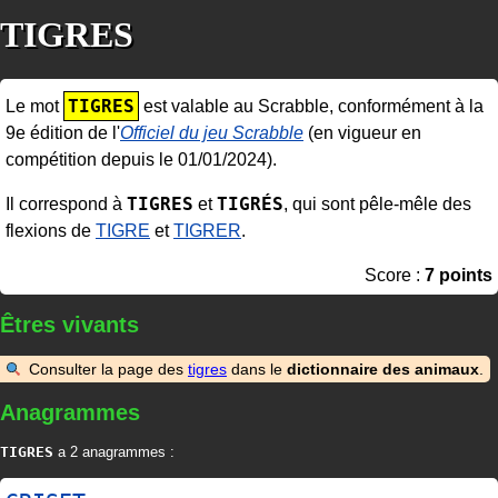
TIGRES
TIGRES
Le mot
est valable au Scrabble, conformément à la
9e édition de l'
Officiel du jeu Scrabble
(en vigueur en
compétition depuis le 01/01/2024).
TIGRES
TIGRÉS
Il correspond à
et
, qui sont pêle-mêle des
flexions de
TIGRE
et
TIGRER
.
Score :
7 points
Êtres vivants
Consulter la page des
tigres
dans le
dictionnaire des animaux
.
Anagrammes
TIGRES
a 2 anagrammes :