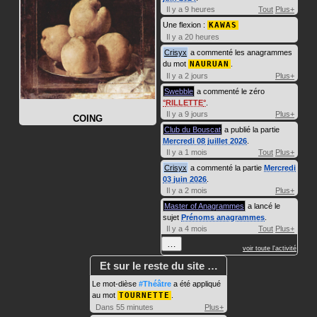
Il y a 9 heures
Tout
Plus+
Une flexion :
KAWAS
Il y a 20 heures
Crisyx
a commenté les anagrammes
du mot
NAURUAN
.
Il y a 2 jours
Plus+
Swebble
a commenté le zéro
RILLETTE
.
Il y a 9 jours
Plus+
COING
Club du Bouscat
a publié la partie
Mercredi 08 juillet 2026
.
Il y a 1 mois
Tout
Plus+
Crisyx
a commenté la partie
Mercredi
03 juin 2026
.
Il y a 2 mois
Plus+
Master of Anagrammes
a lancé le
sujet
Prénoms anagrammes
.
Il y a 4 mois
Tout
Plus+
…
voir toute l'activité
Et sur le reste du site …
Le mot-dièse
#Théâtre
a été appliqué
au mot
TOURNETTE
.
Dans 55 minutes
Plus+