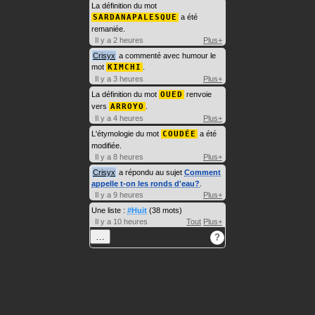
La définition du mot
SARDANAPALESQUE
a été
remaniée.
Il y a 2 heures
Plus+
Crisyx
a commenté avec humour le
mot
KIMCHI
.
Il y a 3 heures
Plus+
La définition du mot
OUED
renvoie
vers
ARROYO
.
Il y a 4 heures
Plus+
L'étymologie du mot
COUDÉE
a été
modifiée.
Il y a 8 heures
Plus+
Crisyx
a répondu au sujet
Comment
appelle t-on les ronds d'eau?
.
Il y a 9 heures
Plus+
Une liste :
#Huit
(38 mots)
Il y a 10 heures
Tout
Plus+
…
?