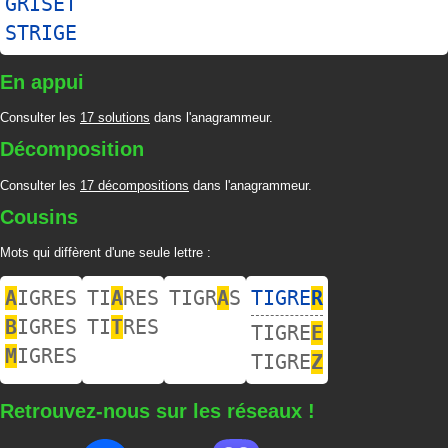
GRISET
STRIGE
En appui
Consulter les
17 solutions
dans l'anagrammeur.
Décomposition
Consulter les
17 décompositions
dans l'anagrammeur.
Cousins
Mots qui diffèrent d'une seule lettre :
A
IGRES
TI
A
RES
TIGR
A
S
TIGRE
R
B
IGRES
TI
T
RES
TIGRE
E
M
IGRES
TIGRE
Z
Retrouvez-nous sur les réseaux !