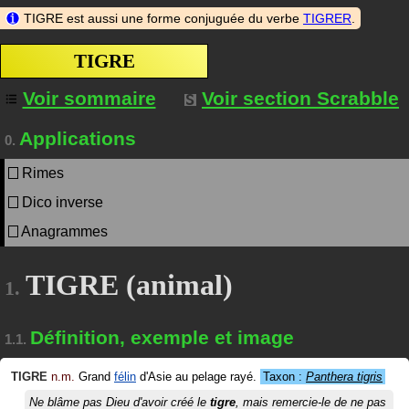
TIGRE est aussi une forme conjuguée du verbe
TIGRER
.
TIGRE
Voir sommaire
Voir section Scrabble
Applications
0.
Rimes
Dico inverse
Anagrammes
TIGRE (animal)
1.
Définition, exemple et image
1.1.
TIGRE
n.m.
Grand
félin
d'Asie au pelage rayé.
Taxon :
Panthera tigris
Ne blâme pas Dieu d'avoir créé le
tigre
, mais remercie-le de ne pas