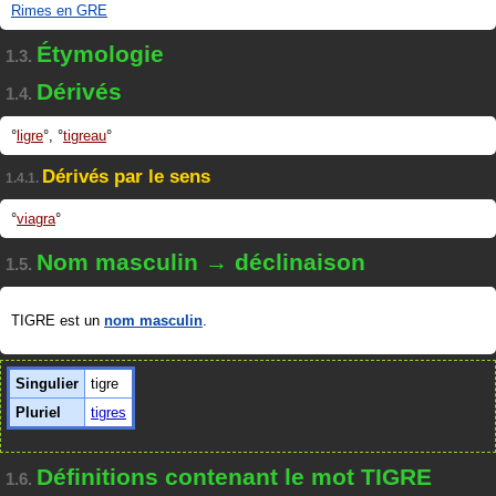
Rimes en GRE
Étymologie
1.3.
Dérivés
1.4.
ligre
,
tigreau
Dérivés par le sens
1.4.1.
viagra
Nom masculin → déclinaison
1.5.
TIGRE est un
nom masculin
.
Singulier
tigre
Pluriel
tigres
Définitions contenant le mot TIGRE
1.6.