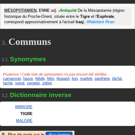
MÉSOPOTAMIEN
,
ENNE
adj.
Antiquité
De la Mésopotamie (région
#
historique du Proche-Orient, située entre le
Tigre
et l'
Euphrate
,
correspond approximativement à l'actuel
Iraq
).
#Habitant
#Iran
Communs
3.
Synonymes
3.1.
Prudence ! Cette liste de synonymes n'a pas encore été vérifiée…
carnassier
,
fauve
,
félidé
,
félin
,
léopard
,
lion
,
marbré
,
panthère
,
tâché
,
taché
,
veiné
,
vergeté
,
zébré
.
Dictionnaire inverse
3.2.
IMMIGRE
TIGRE
MALGRE
Plus de mots sur le
dico inverse