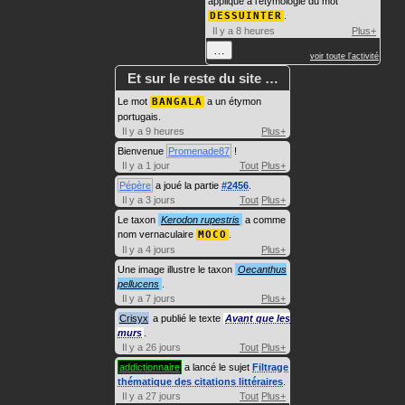
appliqué à l'étymologie du mot
DESSUINTER
.
Il y a 8 heures
Plus+
…
voir toute l'activité
Et sur le reste du site …
Le mot
BANGALA
a un étymon
portugais.
Il y a 9 heures
Plus+
Bienvenue
Promenade87
!
Il y a 1 jour
Tout
Plus+
Pépère
a joué la partie
#2456
.
Il y a 3 jours
Tout
Plus+
Le taxon
Kerodon rupestris
a comme
nom vernaculaire
MOCO
.
Il y a 4 jours
Plus+
Une image illustre le taxon
Oecanthus
pellucens
.
Il y a 7 jours
Plus+
Crisyx
a publié le texte
Avant que les
murs
.
Il y a 26 jours
Tout
Plus+
addictionnaire
a lancé le sujet
Filtrage
thématique des citations littéraires
.
Il y a 27 jours
Tout
Plus+