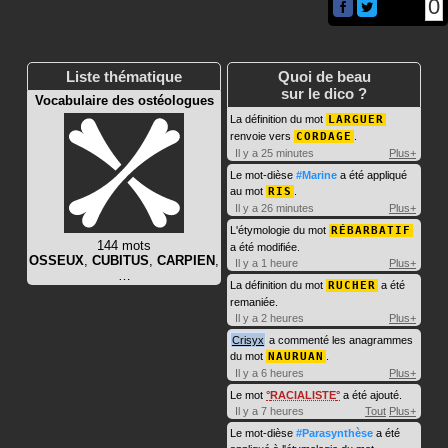
0
Liste thématique
Quoi de beau
sur le dico ?
Vocabulaire des ostéologues
La définition du mot
LARGUER
renvoie vers
CORDAGE
.
Il y a 25 minutes
Plus+
Le mot-dièse
#Marine
a été appliqué
au mot
RIS
.
Il y a 26 minutes
Plus+
L'étymologie du mot
RÉBARBATIF
144 mots
a été modifiée.
OSSEUX
,
CUBITUS
,
CARPIEN
,
Il y a 1 heure
Plus+
…
La définition du mot
RUCHER
a été
remaniée.
Il y a 2 heures
Plus+
Crisyx
a commenté les anagrammes
du mot
NAURUAN
.
Il y a 6 heures
Plus+
Le mot
RACIALISTE
a été ajouté.
Il y a 7 heures
Tout
Plus+
Le mot-dièse
#Parasynthèse
a été