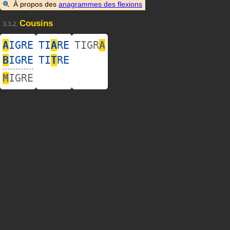
À propos des
anagrammes des flexions
Cousins
3.3.2.
A
IGRE
TI
A
RE
TIGR
A
B
IGRE
TI
T
RE
M
IGRE