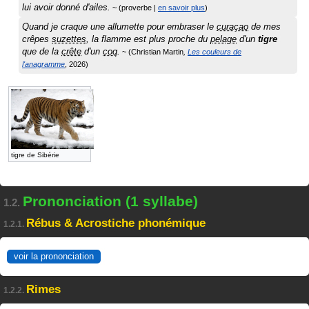
lui avoir donné d'ailes.
proverbe
|
en savoir plus
Quand je craque une allumette pour embraser le
curaçao
de mes
crêpes
suzettes
, la flamme est plus proche du
pelage
d'un
tigre
que de la
crête
d'un
coq
.
Christian Martin
Les couleurs de
l'anagramme
2026
tigre de Sibérie
Prononciation (1 syllabe)
1.2.
Rébus & Acrostiche phonémique
1.2.1.
voir la prononciation
Rimes
1.2.2.