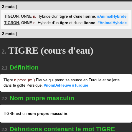
2 mots
|
TIGLON
,
ONNE
n.
Hybride d'un
tigre
et d'une
lionne
.
#AnimalHybride
TIGRON
,
ONNE
n.
Hybride d'un
tigre
et d'une
lionne
.
#AnimalHybride
2 mots
|
TIGRE (cours d'eau)
2.
Définition
2.1.
Tigre
n.propr. (m.)
Fleuve qui prend sa source en Turquie et se jette
dans le golfe Persique.
#nomDeFleuve
#Turquie
Nom propre masculin
2.2.
TIGRE est un
nom propre masculin
.
Définitions contenant le mot TIGRE
2.3.