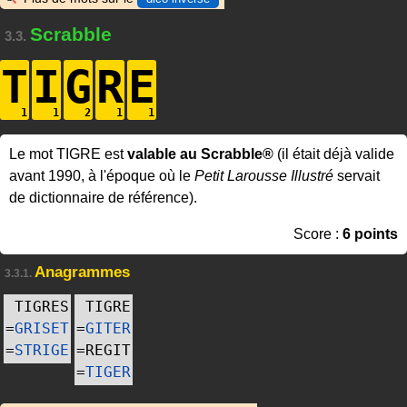
Scrabble
3.3.
T
I
G
R
E
Le mot TIGRE est
valable au Scrabble®
(il était déjà valide
avant 1990, à l'époque où le
Petit Larousse Illustré
servait
de dictionnaire de référence).
Score :
6 points
Anagrammes
3.3.1.
TIGRES
TIGRE
=
GRISET
=
GITER
=
STRIGE
=
REGIT
=
TIGER