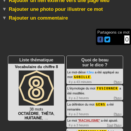
Rajouter un lien externe vers une page web
Rajouter une photo pour illustrer ce mot
Rajouter un commentaire
Partageons ce mot
0
Liste thématique
Quoi de beau
sur le dico ?
Vocabulaire du chiffre 8
Le mot-dièse
#Jeu
a été appliqué au
mot
GOBILLE
.
Il y a 43 minutes
Plus+
L'étymologie du mot
FUSIONNER
a
été modifiée.
Il y a 2 heures
Plus+
La définition du mot
GENS
a été
38 mots
remaniée.
OCTAÈDRE
,
THÊTA
,
Il y a 2 heures
Plus+
HUITAINE
, …
Le mot
RACIALISME
a été ajouté.
Il y a 3 heures
Tout
Plus+