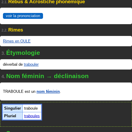
Rébus & Acrostiche phonémique
2.1.
voir la prononciation
Rimes
2.2.
Rimes en OULE
Étymologie
3.
déverbal de
trabouler
Nom féminin → déclinaison
4.
TRABOULE est un
nom féminin
.
Singulier
traboule
Pluriel
traboules