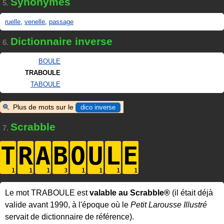
Synonymes
5.
ruelle
,
venelle
,
passage
Dictionnaire inverse
6.
BOULE
TRABOULE
TABOULE
Plus de mots sur le
dico inverse
Scrabble
7.
T
R
A
B
O
U
L
E
Le mot TRABOULE est
valable au Scrabble®
(il était déjà
valide avant 1990, à l'époque où le
Petit Larousse Illustré
servait de dictionnaire de référence).