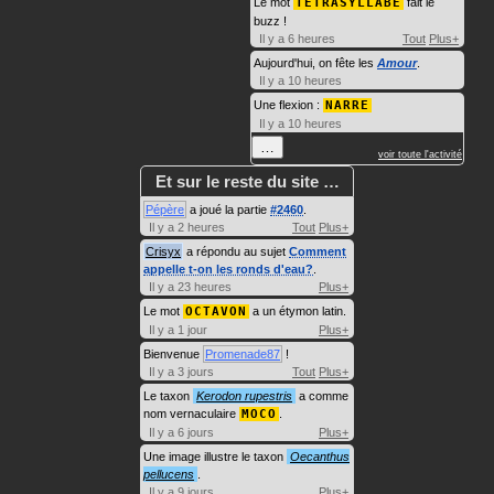
Le mot
TÉTRASYLLABE
fait le
buzz !
Il y a 6 heures
Tout
Plus+
Aujourd'hui, on fête les
Amour
.
Il y a 10 heures
Une flexion :
NARRE
Il y a 10 heures
…
voir toute l'activité
Et sur le reste du site …
Pépère
a joué la partie
#2460
.
Il y a 2 heures
Tout
Plus+
Crisyx
a répondu au sujet
Comment
appelle t-on les ronds d'eau?
.
Il y a 23 heures
Plus+
Le mot
OCTAVON
a un étymon latin.
Il y a 1 jour
Plus+
Bienvenue
Promenade87
!
Il y a 3 jours
Tout
Plus+
Le taxon
Kerodon rupestris
a comme
nom vernaculaire
MOCO
.
Il y a 6 jours
Plus+
Une image illustre le taxon
Oecanthus
pellucens
.
Il y a 9 jours
Plus+