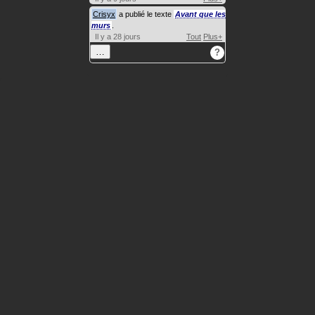
Crisyx
a publié le texte
Avant que les
murs
.
Il y a 28 jours
Tout
Plus+
…
?