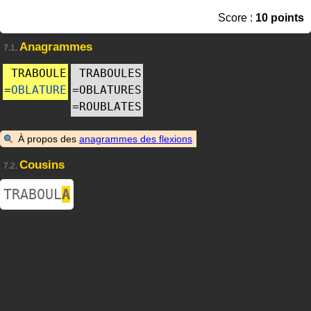
Score :
10 points
Anagrammes
7.1.
TRABOULE
TRABOULES
=
OBLATURE
=
OBLATURES
=
ROUBLATES
À propos des
anagrammes des flexions
Cousins
7.2.
TRABOUL
A