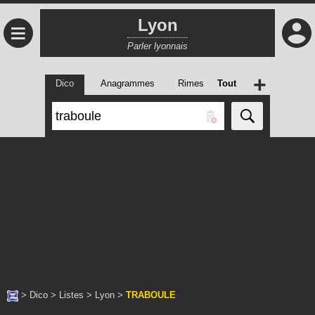
Lyon
≡
Parler lyonnais
+
Dico
Anagrammes
Rimes
Tout
>
Dico
>
Listes
>
Lyon
>
TRABOULE