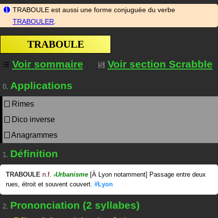
TRABOULE est aussi une forme conjuguée du verbe
TRABOULER
.
TRABOULE
Voir sommaire
Voir section Scrabble
Applications
0.
Rimes
Dico inverse
Anagrammes
Définition
1.
TRABOULE
n.f.
Urbanisme
[À Lyon notamment] Passage entre deux
#
rues, étroit et souvent couvert.
#Lyon
Prononciation (2 syllabes)
2.