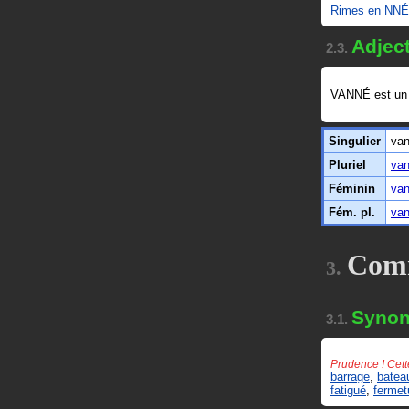
Rimes en NNÉ
Adject
2.3.
VANNÉ est u
Singulier
va
Pluriel
va
Féminin
va
Fém. pl.
va
Com
3.
Syno
3.1.
Prudence ! Cett
barrage
,
batea
fatigué
,
fermet