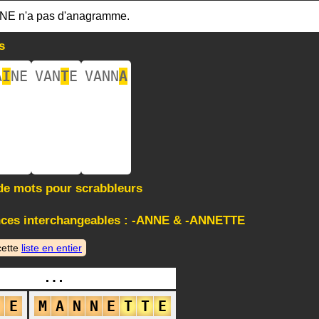
NE n'a pas d'anagramme.
s
A
I
NE
VAN
T
E
VANN
A
 de mots pour scrabbleurs
ces interchangeables : -ANNE & -ANNETTE
cette
liste en entier
…
N
E
M
A
N
N
E
T
T
E