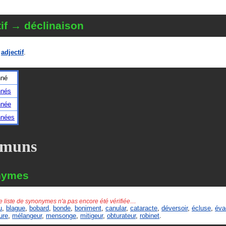
if → déclinaison
n
adjectif
.
nné
nnés
nnée
nnées
muns
nymes
e liste de synonymes n'a pas encore été vérifiée…
u
,
blague
,
bobard
,
bonde
,
boniment
,
canular
,
cataracte
,
déversoir
,
écluse
,
éva
ure
,
mélangeur
,
mensonge
,
mitigeur
,
obturateur
,
robinet
.