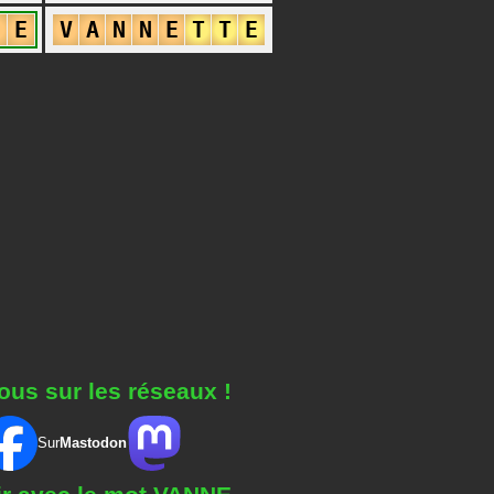
N
E
V
A
N
N
E
T
T
E
ous sur les réseaux !
Sur
Mastodon