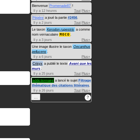
Bienvenue
Promenade87
!
Il y a 12 heures
Tout
Plus+
Pépère
a joué la partie
#2456
.
Il y a 2 jours
Tout
Plus+
Le taxon
Kerodon rupestris
a comme
nom vernaculaire
MOCO
.
Il y a 3 jours
Plus+
Une image illustre le taxon
Oecanthus
pellucens
.
Il y a 6 jours
Plus+
Crisyx
a publié le texte
Avant que les
murs
.
Il y a 25 jours
Tout
Plus+
addictionnaire
a lancé le sujet
Filtrage
thématique des citations littéraires
.
Il y a 26 jours
Tout
Plus+
…
?