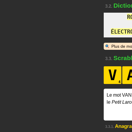
Dictio
3.2.
R
É
L
E
C
T
R
Plus de mo
Scrab
3.3.
V
Le mot VAN
le
Petit Laro
Anagr
3.3.1.