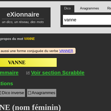
Dico
Anagrammes
Ri
eXionnaire
un dico, un réseau, des mots
 propos du mot
VANNE
 aussi une forme conjuguée du verbe
VANNER
.
VANNE
ommaire
Voir section Scrabble
tions
Dico inverse
Anagrammes
E (nom féminin)