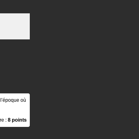
à l'époque où
re :
8 points