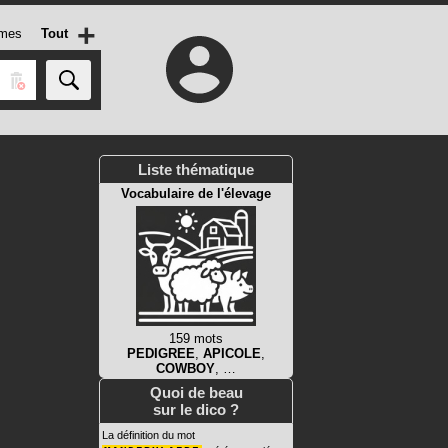
+
mes
Tout
Liste thématique
Vocabulaire de l'élevage
159 mots
PEDIGREE
,
APICOLE
,
COWBOY
, …
Quoi de beau
sur le dico ?
La définition du mot