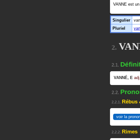
VANNE est u
Singulier
va
Pluriel
va
VANN
2.
Défini
2.1.
VANNÉ
,
E
adj
Pronon
2.2.
Rébus 
2.2.1.
voir la prono
Rimes
2.2.2.