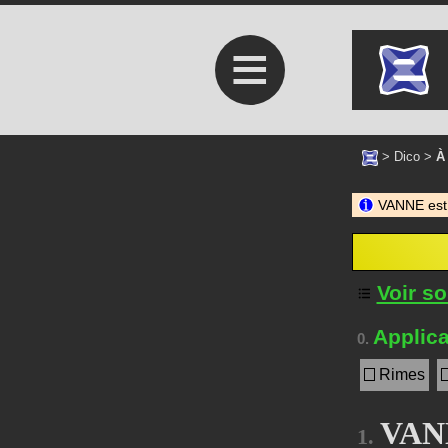
≡
>
Dico
>
À
VANNE est
Voir s
Applica
0.
Rimes
VANN
1.