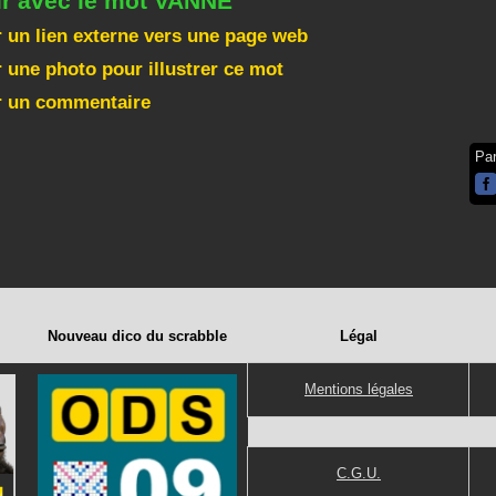
ir avec le mot VANNE
 un lien externe vers une page web
 une photo pour illustrer ce mot
r un commentaire
Pa
Nouveau dico du scrabble
Légal
Mentions légales
C.G.U.