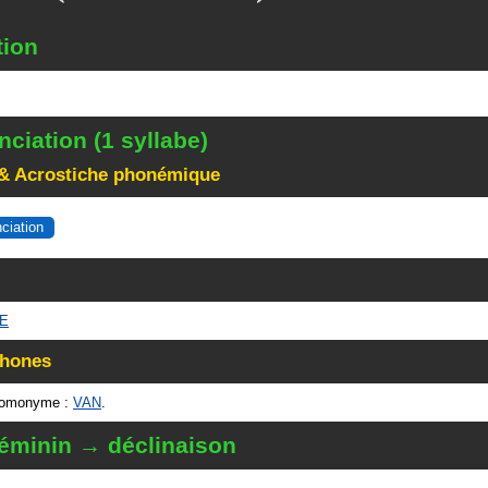
tion
ciation (1 syllabe)
& Acrostiche phonémique
nciation
NE
hones
homonyme :
VAN
.
éminin → déclinaison