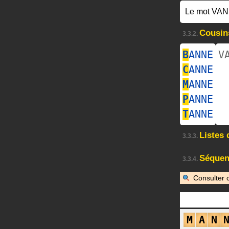
Le mot VAN
Cousin
3.3.2.
B
ANNE
V
C
ANNE
M
ANNE
P
ANNE
T
ANNE
Listes
3.3.3.
Séquen
3.3.4.
Consulter 
M
A
N