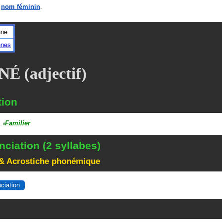
n
nom féminin
.
nne
nnes
É (adjectif)
tion
.
Familier
#
ciation (2 syllabes)
& Acrostiche phonémique
nciation