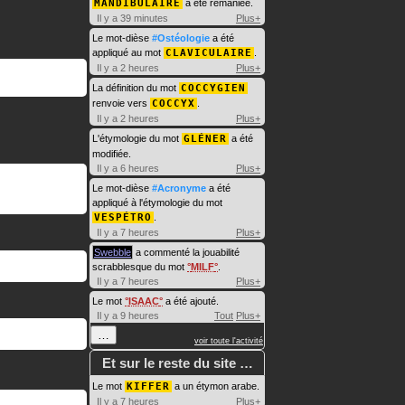
MANDIBULAIRE
a été remaniée.
Il y a 39 minutes
Plus+
Le mot-dièse
#Ostéologie
a été
appliqué au mot
CLAVICULAIRE
.
Il y a 2 heures
Plus+
La définition du mot
COCCYGIEN
renvoie vers
COCCYX
.
Il y a 2 heures
Plus+
L'étymologie du mot
GLÉNER
a été
modifiée.
Il y a 6 heures
Plus+
Le mot-dièse
#Acronyme
a été
appliqué à l'étymologie du mot
VESPÉTRO
.
Il y a 7 heures
Plus+
Swebble
a commenté la jouabilité
scrabblesque du mot
MILF
.
Il y a 7 heures
Plus+
Le mot
ISAAC
a été ajouté.
Il y a 9 heures
Tout
Plus+
…
voir toute l'activité
Et sur le reste du site …
Le mot
KIFFER
a un étymon arabe.
Il y a 7 heures
Plus+