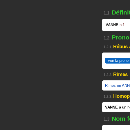
Défini
1.1.
VANNE
n.f.
Pronon
1.2.
Rébus 
1.2.1.
voir la prono
Rimes
1.2.2.
Rimes en AN
Homop
1.2.3.
VANNE
a un 
Nom f
1.3.