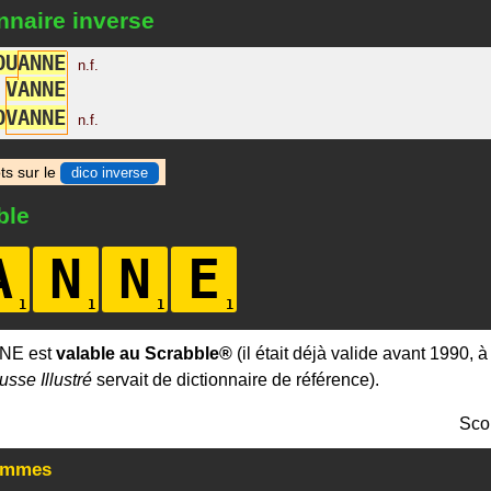
nnaire inverse
O
U
A
N
N
E
n.f.
V
A
N
N
E
O
V
A
N
N
E
n.f.
ts sur le
dico inverse
ble
A
N
N
E
NE est
valable au Scrabble®
(il était déjà valide avant 1990, 
usse Illustré
servait de dictionnaire de référence).
Sco
ammes