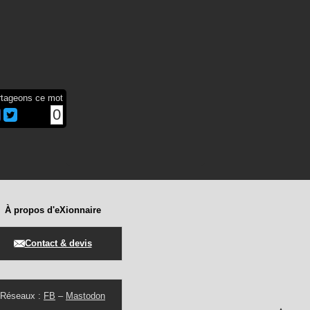
rtageons ce mot
0
À propos d'eXionnaire
Contact & devis
Réseaux :
FB
–
Mastodon