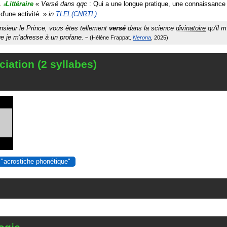
.
Littéraire
«
Versé dans qqc
: Qui a une longue pratique, une connaissance
#
d'une activité.
»
in
TLFI (CNRTL)
sieur le Prince, vous êtes tellement
versé
dans la science
divinatoire
qu'il m
ue je m'adresse à un profane.
Hélène Frappat
Nerona
2025
iation (2 syllabes)
 "acrostiche phonétique"