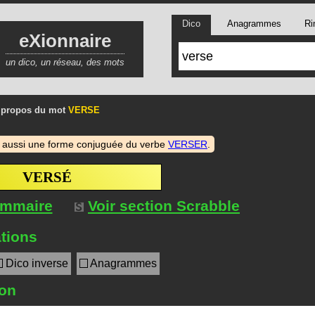
Dico
Anagrammes
Ri
eXionnaire
un dico, un réseau, des mots
 propos du mot
VERSE
 aussi une forme conjuguée du verbe
VERSER
.
VERSÉ
ommaire
Voir section Scrabble
tions
Dico inverse
Anagrammes
ion