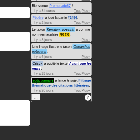
Bienvenue
Promenade87
!
Il y a 8 heures
Tout
Plus+
Pépère
a joué la partie
#2456
.
Il y a 2 jours
Tout
Plus+
Le taxon
Kerodon rupestris
a comme
nom vernaculaire
MOCO
.
Il y a 3 jours
Plus+
Une image illustre le taxon
Oecanthus
pellucens
.
Il y a 6 jours
Plus+
Crisyx
a publié le texte
Avant que les
murs
.
Il y a 25 jours
Tout
Plus+
addictionnaire
a lancé le sujet
Filtrage
thématique des citations littéraires
.
Il y a 26 jours
Tout
Plus+
…
?