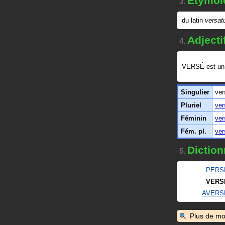
Étymol
3.
du latin
versat
Adjecti
4.
VERSÉ est u
Singulier
ver
Pluriel
ver
Féminin
ver
Fém. pl.
ver
Diction
5.
PERS
VERS
AVERS
Plus de mo