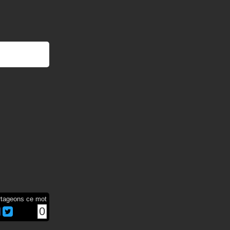
rtageons ce mot
0