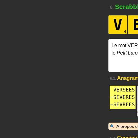
Scrabb
6.
V
Le mot VER
le
Petit Laro
Anagra
6.1.
VERSEES
=
SEVERES
=
SEVREES
À propos 
Cousins