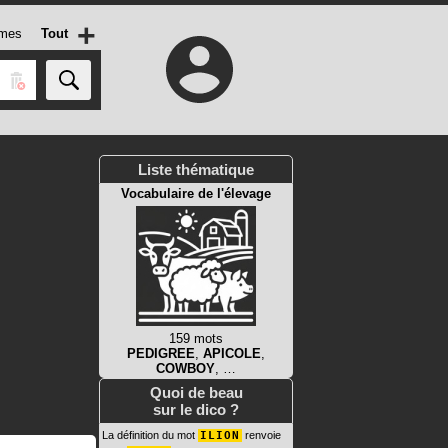
+
mes
Tout
Liste thématique
Vocabulaire de l'élevage
159 mots
PEDIGREE
,
APICOLE
,
COWBOY
, …
Quoi de beau
sur le dico ?
La définition du mot
ILION
renvoie