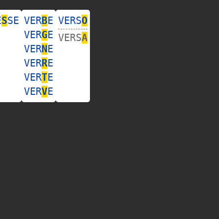
E
S
SE
VER
B
E
VERS
O
VER
G
E
VERS
A
VER
N
E
VER
R
E
VER
T
E
VER
V
E