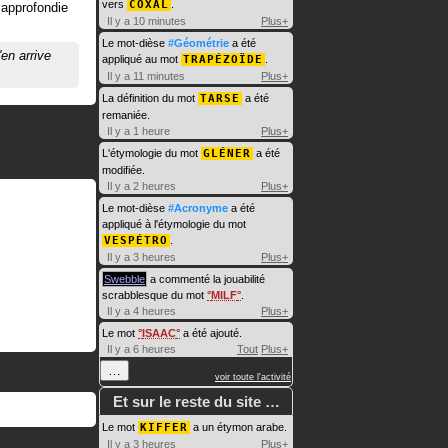
vers
COXAL
.
 approfondie
Il y a 10 minutes
Plus+
Le mot-dièse
#Géométrie
a été
'en arrive
appliqué au mot
TRAPÉZOÏDE
.
Il y a 11 minutes
Plus+
La définition du mot
TARSE
a été
remaniée.
Il y a 1 heure
Plus+
L'étymologie du mot
GLÉNER
a été
modifiée.
Il y a 2 heures
Plus+
Le mot-dièse
#Acronyme
a été
appliqué à l'étymologie du mot
VESPÉTRO
.
Il y a 3 heures
Plus+
Swebble
a commenté la jouabilité
scrabblesque du mot
MILF
.
Il y a 4 heures
Plus+
Le mot
ISAAC
a été ajouté.
Il y a 6 heures
Tout
Plus+
…
voir toute l'activité
Et sur le reste du site …
Le mot
KIFFER
a un étymon arabe.
Il y a 3 heures
Plus+