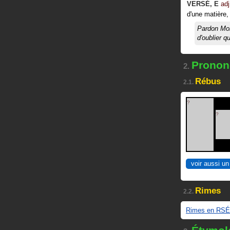
VERSÉ
,
E
adj
d'une matière, 
Pardon Mon
d'oublier q
Prononc
2.
Rébus
2.1.
?
?
voir aussi un
Rimes
2.2.
Rimes en RSÉ