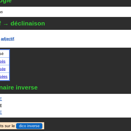
ogie
us
f → déclinaison
n
adjectif
.
sé
sés
sée
sées
naire inverse
E
E
E
ts sur le
dico inverse