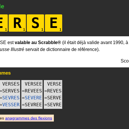
le
E
R
S
E
SE est
valable au Scrabble®
(il était déjà valide avant 1990, 
usse Illustré
servait de dictionnaire de référence).
Sco
mmes
VERSES
VERSEE
VERSE
=
SERVES
=
REVEES
=
REVES
=
SEVRES
=
SEVERE
=
SERVE
=
VESSER
=
SEVREE
=
SEVRE
des
anagrammes des flexions