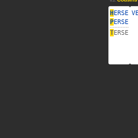
6.2.
H
ERSE
V
P
ERSE
T
ERSE