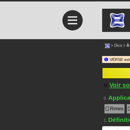
≡
>
Dico
>
À
VERSE est
Voir s
Applica
0.
Rimes
Définit
1.