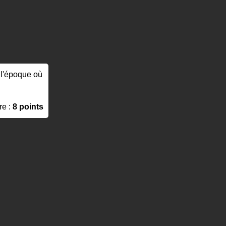
à l'époque où
re :
8 points