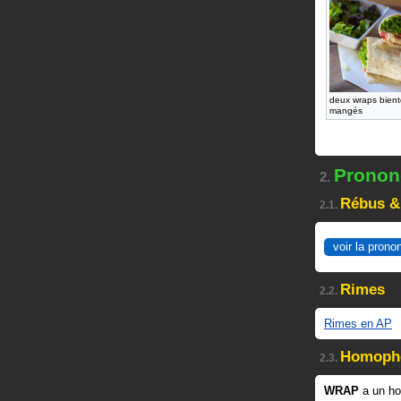
deux wraps bient
mangés
Prononc
2.
Rébus &
2.1.
voir la prono
Rimes
2.2.
Rimes en AP
Homoph
2.3.
WRAP
a un h