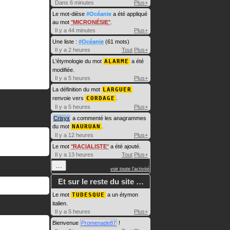
Dans 6 minutes
Plus+
Le mot-dièse
#Océanie
a été appliqué
au mot
MICRONÉSIE
.
Il y a 44 minutes
Plus+
Une liste :
#Océanie
(61 mots)
Il y a 2 heures
Tout
Plus+
L'étymologie du mot
ALARME
a été
modifiée.
Il y a 5 heures
Plus+
La définition du mot
LARGUER
renvoie vers
CORDAGE
.
Il y a 5 heures
Plus+
Crisyx
a commenté les anagrammes
du mot
NAURUAN
.
Il y a 12 heures
Plus+
Le mot
RACIALISTE
a été ajouté.
Il y a 13 heures
Tout
Plus+
…
voir toute l'activité
Et sur le reste du site …
Le mot
TUDESQUE
a un étymon
italien.
Il y a 5 heures
Plus+
Bienvenue
Promenade87
!