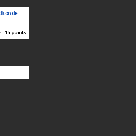
ition de
e :
15 points