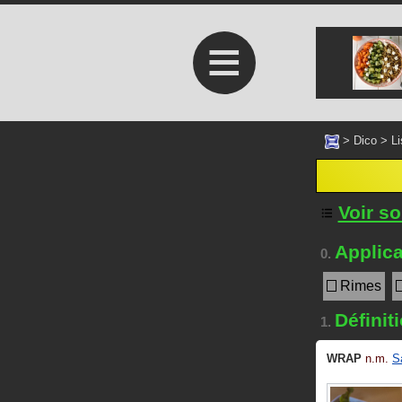
≡
>
Dico
>
Li
Voir s
Applica
0.
Rimes
Définit
1.
WRAP
n.m.
S