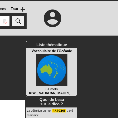
+
mes
Tout
Liste thématique
Vocabulaire de l'Océanie
61 mots
KIWI
,
NAURUAN
,
MAORI
, …
Quoi de beau
sur le dico ?
La définition du mot
RAPIDE
a été
remaniée.