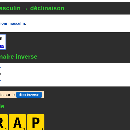
sculin → déclinaison
nom masculin
.
ap
aps
naire inverse
P
P
P
ts sur le
dico inverse
le
R
A
P