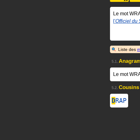
Le mot WR
l'
Officiel du
Liste des
m
Anagra
5.1.
Le mot WRA
Cousins
5.2.
D
RAP