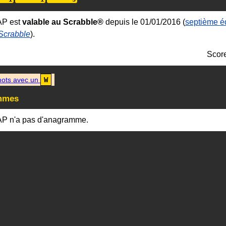
AP est
valable au Scrabble®
depuis le 01/01/2016 (
septième éd
 Scrabble
).
Scor
ots avec un
W
mmes
P n'a pas d'anagramme.