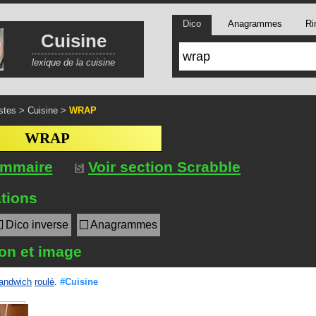
Dico
Anagrammes
Ri
Cuisine
lexique de la cuisine
stes
>
Cuisine
>
WRAP
WRAP
ommaire
Voir section Scrabble
tions
Dico inverse
Anagrammes
ion et image
andwich
roulé
.
#Cuisine