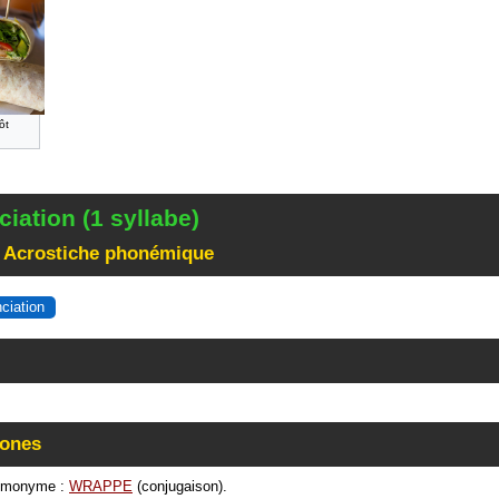
ôt
iation (1 syllabe)
 Acrostiche phonémique
nciation
ones
omonyme :
WRAPPE
(conjugaison).