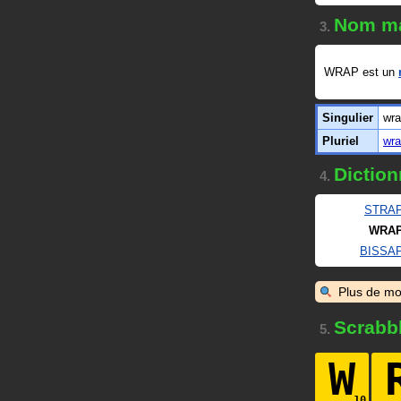
Nom ma
3.
WRAP est un
Singulier
wr
Pluriel
wr
Diction
4.
STRA
WRA
BISSA
Plus de mo
Scrabb
5.
W