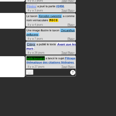
Il y a 2 jours
Tout
Plus+
Pépère
a joué la partie
#2456
.
Il y a 3 jours
Tout
Plus+
Le taxon
Kerodon rupestris
a comme
nom vernaculaire
MOCO
.
Il y a 4 jours
Plus+
Une image illustre le taxon
Oecanthus
pellucens
.
Il y a 7 jours
Plus+
Crisyx
a publié le texte
Avant que les
murs
.
Il y a 26 jours
Tout
Plus+
addictionnaire
a lancé le sujet
Filtrage
thématique des citations littéraires
.
Il y a 27 jours
Tout
Plus+
…
?