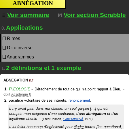
ABNÉGATION
Voir sommaire
Voir section Scrabble
Applications
0.
Rimes
Dico inverse
Anagrammes
2 définitions et 1 exemple
1.
ABNÉGATION
n.f.
THÉOLOGIE
«
Détachement de tout ce qui n'a point rapport à Dieu.
»
dixit
Académie 8
Sacrifice volontaire de ses intérêts,
renoncement
.
Il n'y avait pas, dans ma classe, un seul garçon […] qui eût
compris mon exigence d'une confiance, d'une
abnégation
et d'un
loyalisme absolu.
Fred Uhlman
L'Ami retrouvé
1971
Il lui fallut beaucoup d'ingéniosité pour
éluder
toutes [les questions],