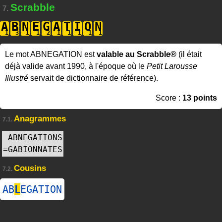
Scrabble
7.
A
B
N
E
G
A
T
I
O
N
Le mot ABNEGATION est
valable au Scrabble®
(il était
déjà valide avant 1990, à l'époque où le
Petit Larousse
Illustré
servait de dictionnaire de référence).
Score :
13 points
Anagrammes
7.1.
ABNEGATIONS
=
GABIONNATES
Cousins
7.2.
AB
L
EGATION