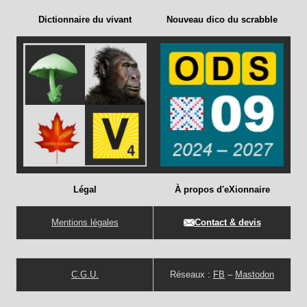
Dictionnaire du vivant
Nouveau dico du scrabble
Légal
À propos d'eXionnaire
Mentions légales
Contact & devis
C.G.U.
Réseaux :
FB
–
Mastodon