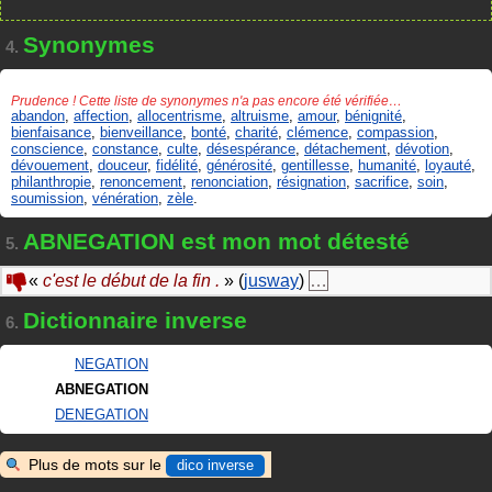
Synonymes
4.
Prudence ! Cette liste de synonymes n'a pas encore été vérifiée…
abandon
,
affection
,
allocentrisme
,
altruisme
,
amour
,
bénignité
,
bienfaisance
,
bienveillance
,
bonté
,
charité
,
clémence
,
compassion
,
conscience
,
constance
,
culte
,
désespérance
,
détachement
,
dévotion
,
dévouement
,
douceur
,
fidélité
,
générosité
,
gentillesse
,
humanité
,
loyauté
,
philanthropie
,
renoncement
,
renonciation
,
résignation
,
sacrifice
,
soin
,
soumission
,
vénération
,
zèle
.
ABNEGATION est mon mot détesté
5.
«
c'est le début de la fin .
» (
jusway
)
…
Dictionnaire inverse
6.
NEGATION
ABNEGATION
DENEGATION
Plus de mots sur le
dico inverse