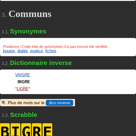
Communs
3.
Synonymes
3.1.
Prudence ! Cette liste de synonymes n'a pas encore été vérifiée…
bougre
,
diable
,
espèce
,
fichtre
.
Dictionnaire inverse
3.2.
VAIGRE
BIGRE
LIGRE
Plus de mots sur le
dico inverse
Scrabble
3.3.
B
I
G
R
E