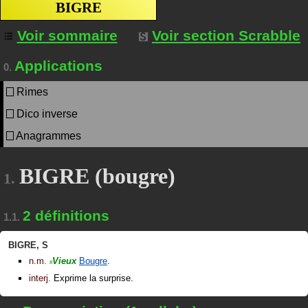
BIGRE
Voir sommaire
Voir section Scrabble
Applications
0.
Rimes
Dico inverse
Anagrammes
BIGRE (bougre)
1.
2 définitions
1.1.
BIGRE
,
S
n.m.
Vieux
Bougre
.
#
interj.
Exprime la surprise.