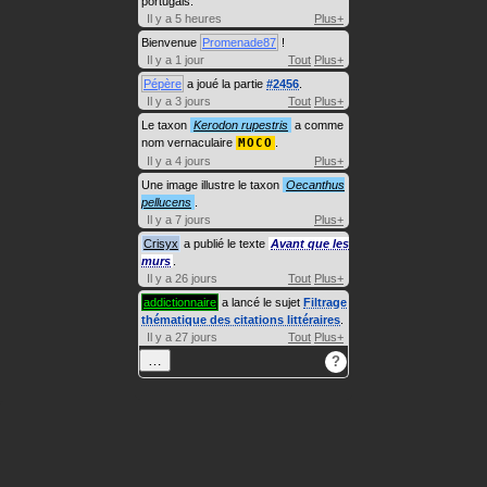
portugais.
Il y a 5 heures
Plus+
Bienvenue
Promenade87
!
Il y a 1 jour
Tout
Plus+
Pépère
a joué la partie
#2456
.
Il y a 3 jours
Tout
Plus+
Le taxon
Kerodon rupestris
a comme
nom vernaculaire
MOCO
.
Il y a 4 jours
Plus+
Une image illustre le taxon
Oecanthus
pellucens
.
Il y a 7 jours
Plus+
Crisyx
a publié le texte
Avant que les
murs
.
Il y a 26 jours
Tout
Plus+
addictionnaire
a lancé le sujet
Filtrage
thématique des citations littéraires
.
Il y a 27 jours
Tout
Plus+
…
?