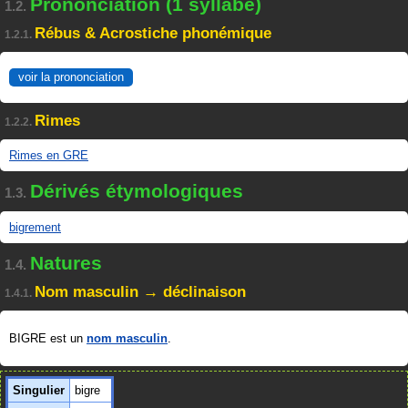
Prononciation (1 syllabe)
1.2.
Rébus & Acrostiche phonémique
1.2.1.
voir la prononciation
Rimes
1.2.2.
Rimes en GRE
Dérivés étymologiques
1.3.
bigrement
Natures
1.4.
Nom masculin → déclinaison
1.4.1.
BIGRE est un
nom masculin
.
Singulier
bigre