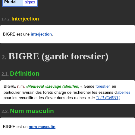
Pluriel
bigres
Interjection
1.4.2.
BIGRE est une
interjection
.
BIGRE (garde forestier)
2.
Définition
2.1.
BIGRE
n.m.
Médiéval
Élevage
(abeilles)
«
Garde
forestier
, en
#
#
particulier riverain des forêts chargé de rechercher les essaims d'
abeilles
pour les recueillir et les élever dans des ruches.
»
in
TLFI (CNRTL)
Nom masculin
2.2.
BIGRE est un
nom masculin
.