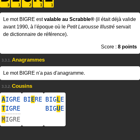
Le mot BIGRE est
valable au Scrabble®
(il était déjà valide
avant 1990, à l'époque où le
Petit Larousse Illustré
servait
de dictionnaire de référence).
Score :
8 points
Anagrammes
3.3.1.
Le mot BIGRE n'a pas d'anagramme.
Cousins
3.3.2.
A
IGRE
BI
E
RE
BIG
L
E
T
IGRE
BIG
U
E
M
IGRE