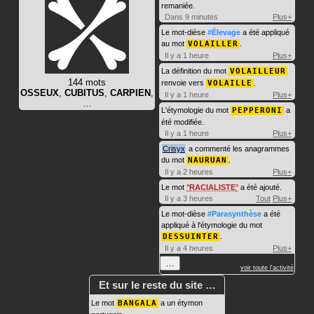
remaniée.
Dans 9 minutes
Plus+
Le mot-dièse
#Élevage
a été appliqué
au mot
VOLAILLER
.
Il y a 1 heure
Plus+
La définition du mot
VOLAILLEUR
144 mots
renvoie vers
VOLAILLE
.
OSSEUX
,
CUBITUS
,
CARPIEN
,
Il y a 1 heure
Plus+
…
L'étymologie du mot
PEPPERONI
a
été modifiée.
Il y a 1 heure
Plus+
Crisyx
a commenté les anagrammes
du mot
NAURUAN
.
Il y a 2 heures
Plus+
Le mot
RACIALISTE
a été ajouté.
Il y a 3 heures
Tout
Plus+
Le mot-dièse
#Parasynthèse
a été
appliqué à l'étymologie du mot
DESSUINTER
.
Il y a 4 heures
Plus+
…
voir toute l'activité
Et sur le reste du site …
Le mot
BANGALA
a un étymon