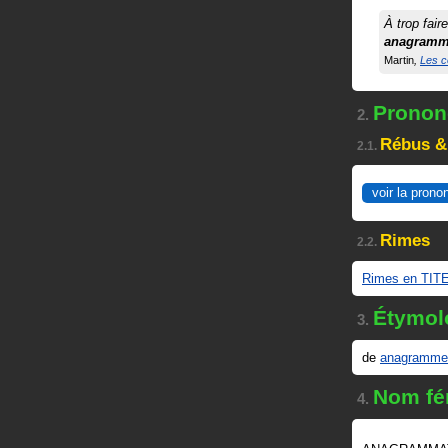
À trop fai
anagramma
Martin
Les c
Prononc
2.
Rébus &
2.1.
voir la prono
Rimes
2.2.
Rimes en TIT
Étymol
3.
de
anagramme
Nom fé
4.