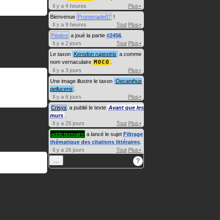
Il y a 4 heures
Plus+
Bienvenue
Promenade87
!
Il y a 9 heures
Tout
Plus+
Pépère
a joué la partie
#2456
.
Il y a 2 jours
Tout
Plus+
Le taxon
Kerodon rupestris
a comme
nom vernaculaire
MOCO
.
Il y a 3 jours
Plus+
Une image illustre le taxon
Oecanthus
pellucens
.
Il y a 6 jours
Plus+
Crisyx
a publié le texte
Avant que les
murs
.
Il y a 25 jours
Tout
Plus+
addictionnaire
a lancé le sujet
Filtrage
thématique des citations littéraires
.
Il y a 26 jours
Tout
Plus+
…
?