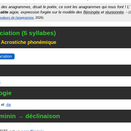
re des anagrammes, disait le poète, ce sont les anagrammes qui nous font ! L'
tite
aigüe, expression forgée sur le modèle des
flémingite
et
réunionnite
.
C
ouleurs de l'anagramme
2026
iation (5 syllabes)
 Acrostiche phonémique
nciation
E
ogie
et
-ite
minin → déclinaison