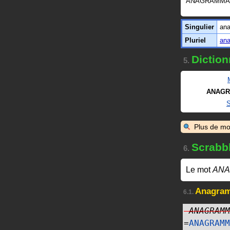
ANAGRAMMAT
Singulier
ana
Pluriel
ana
Diction
5.
ANAGR
Plus de mo
Scrabb
6.
Le mot
ANA
Anagra
6.1.
ANAGRAMM
=
ANAGRAMM