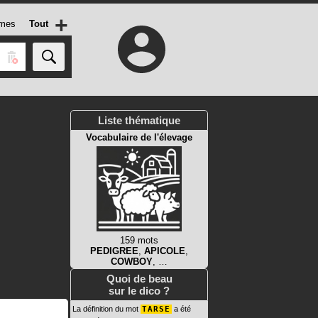
+
mes
Tout
Liste thématique
Vocabulaire de l'élevage
159 mots
PEDIGREE
,
APICOLE
,
COWBOY
, …
Quoi de beau
sur le dico ?
La définition du mot
TARSE
a été