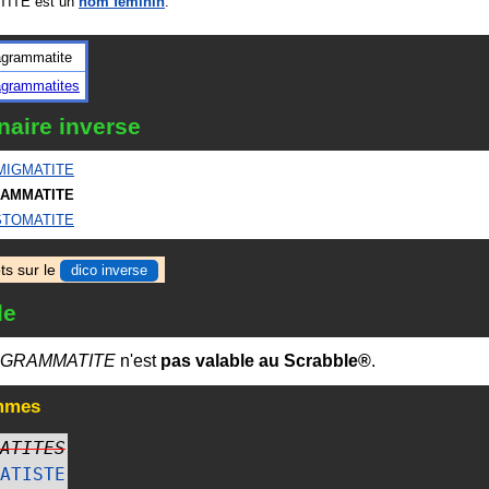
ITE est un
nom féminin
.
grammatite
grammatites
naire inverse
MIGMATITE
AMMATITE
STOMATITE
ts sur le
dico inverse
le
GRAMMATITE
n'est
pas valable au Scrabble®
.
mmes
ATITES
ATISTE