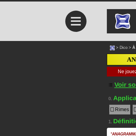
≡
>
Dico
>
À
A
Voir s
Applica
0.
Rimes
Définit
1.
°
ANAGRAMMA