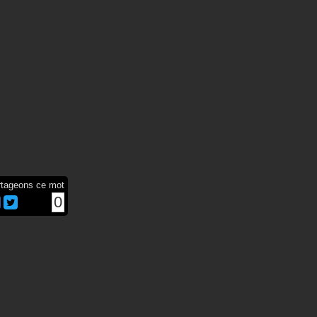
rtageons ce mot
0