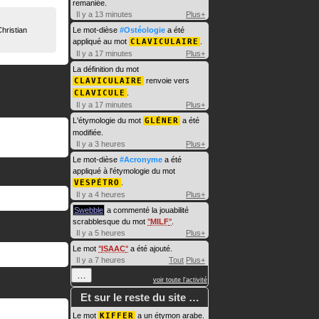
remaniée.
Il y a 13 minutes
Plus+
hristian
Le mot-dièse
#Ostéologie
a été
appliqué au mot
CLAVICULAIRE
.
Il y a 17 minutes
Plus+
La définition du mot
CLAVICULAIRE
renvoie vers
CLAVICULE
.
Il y a 17 minutes
Plus+
L'étymologie du mot
GLÉNER
a été
modifiée.
Il y a 3 heures
Plus+
Le mot-dièse
#Acronyme
a été
appliqué à l'étymologie du mot
VESPÉTRO
.
Il y a 4 heures
Plus+
Swebble
a commenté la jouabilité
scrabblesque du mot
MILF
.
Il y a 5 heures
Plus+
Le mot
ISAAC
a été ajouté.
Il y a 7 heures
Tout
Plus+
…
voir toute l'activité
Et sur le reste du site …
Le mot
KIFFER
a un étymon arabe.