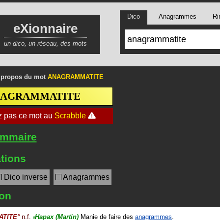
Dico
Anagrammes
Ri
eXionnaire
un dico, un réseau, des mots
 propos du mot
ANAGRAMMATITE
NAGRAMMATITE
ommaire
tions
Dico inverse
Anagrammes
ion
TITE
°
n.f.
Hapax
(Martin)
Manie de faire des
anagrammes
.
#