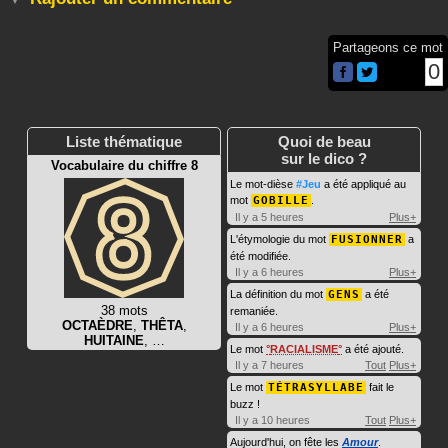
Partageons ce mot
0
Liste thématique
Quoi de beau
sur le dico ?
Vocabulaire du chiffre 8
Le mot-dièse
#Jeu
a été appliqué au
mot
GOBILLE
.
Il y a 5 heures
Plus+
L'étymologie du mot
FUSIONNER
a
été modifiée.
Il y a 6 heures
Plus+
La définition du mot
GENS
a été
38 mots
remaniée.
OCTAÈDRE
,
THÊTA
,
Il y a 6 heures
Plus+
HUITAINE
, …
Le mot
RACIALISME
a été ajouté.
Il y a 7 heures
Tout
Plus+
Le mot
TÉTRASYLLABE
fait le
buzz !
Il y a 10 heures
Tout
Plus+
Aujourd'hui, on fête les
Amour
.