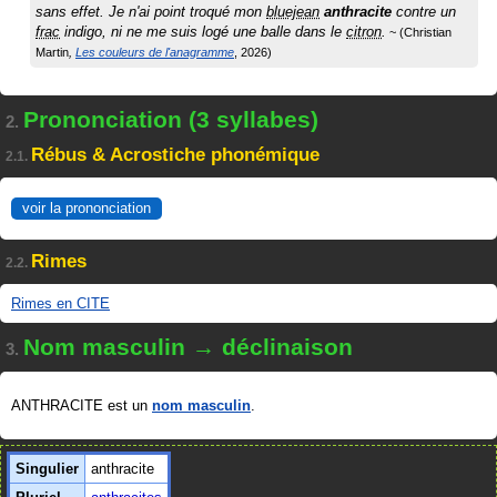
sans effet. Je n'ai point troqué mon
bluejean
anthracite
contre un
frac
indigo, ni ne me suis logé une balle dans le
citron
.
Christian
Martin
Les couleurs de l'anagramme
2026
Prononciation (3 syllabes)
2.
Rébus & Acrostiche phonémique
2.1.
voir la prononciation
Rimes
2.2.
Rimes en CITE
Nom masculin → déclinaison
3.
ANTHRACITE est un
nom masculin
.
Singulier
anthracite