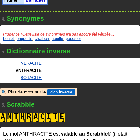
Pluriel
anthracites
Synonymes
4.
Prudence ! Cette liste de synonymes n'a pas encore été vérifiée…
boulet
,
briquette
,
charbon
,
houille
,
poussier
.
Dictionnaire inverse
5.
VERACITE
ANTHRACITE
BORACITE
Plus de mots sur le
dico inverse
Scrabble
6.
A
N
T
H
R
A
C
I
T
E
Le mot ANTHRACITE est
valable au Scrabble®
(il était