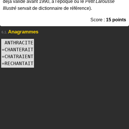
déjà valide avant 1990, à l'époque où le
Petit Larousse
Illustré
servait de dictionnaire de référence).
Score :
15 points
Anagrammes
6.1.
ANTHRACITE
=
CHANTERAIT
=
CHATRAIENT
=
RECHANTAIT