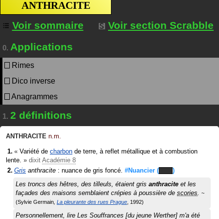
ANTHRACITE
Voir sommaire
Voir section Scrabble
Applications
0.
Rimes
Dico inverse
Anagrammes
2 définitions
1.
ANTHRACITE
n.m.
«
Variété de
charbon
de terre, à reflet métallique et à combustion
lente.
»
dixit
Académie 8
Gris
anthracite
: nuance de gris foncé.
#Nuancier (
)
Les troncs des hêtres, des tilleuls, étaient gris
anthracite
et les
façades des maisons semblaient crépies à poussière de
scories
.
Sylvie Germain
La pleurante des rues Prague
1992
Personnellement, lire Les Souffrances [du jeune Werther] m'a été