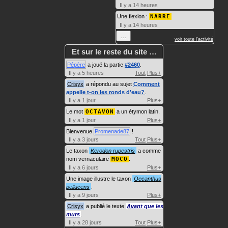
Il y a 14 heures
Une flexion :
NARRE
Il y a 14 heures
…
voir toute l'activité
Et sur le reste du site …
Pépère
a joué la partie
#2460
.
Il y a 5 heures
Tout
Plus+
Crisyx
a répondu au sujet
Comment
appelle t-on les ronds d'eau?
.
Il y a 1 jour
Plus+
Le mot
OCTAVON
a un étymon latin.
Il y a 1 jour
Plus+
Bienvenue
Promenade87
!
Il y a 3 jours
Tout
Plus+
Le taxon
Kerodon rupestris
a comme
nom vernaculaire
MOCO
.
Il y a 6 jours
Plus+
Une image illustre le taxon
Oecanthus
pellucens
.
Il y a 9 jours
Plus+
Crisyx
a publié le texte
Avant que les
murs
.
Il y a 28 jours
Tout
Plus+