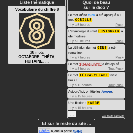
Liste thématique
Quoi de beau
sur le dico ?
Vocabulaire du chiffre 8
Le mot-dièse
#Jeu
a été appliqué au
mot
GOBILLE
.
Il y a 5 heures
Plus+
L'étymologie du mot
FUSIONNER
a
été modifiée.
Il y a 6 heures
Plus+
La définition du mot
GENS
a été
38 mots
remaniée.
OCTAÈDRE
,
THÊTA
,
Il y a 7 heures
Plus+
HUITAINE
, …
Le mot
RACIALISME
a été ajouté.
Il y a 8 heures
Tout
Plus+
Le mot
TÉTRASYLLABE
fait le
buzz !
Il y a 11 heures
Tout
Plus+
Aujourd'hui, on fête les
Amour
.
Il y a 15 heures
Une flexion :
NARRE
Il y a 15 heures
…
voir toute l'activité
Et sur le reste du site …
Pépère
a joué la partie
#2460
.