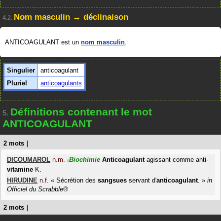
Nom masculin → déclinaison
4.2.
ANTICOAGULANT est un
nom masculin
.
Singulier
anticoagulant
Pluriel
anticoagulants
Définitions contenant le mot
5.
ANTICOAGULANT
2 mots
|
DICOUMAROL
n.m.
Biochimie
Anticoagulant
agissant comme anti-
#
vitamine
K.
HIRUDINE
n.f.
«
Sécrétion des
sangsues
servant d'
anticoagulant
.
»
in
Officiel du Scrabble®
2 mots
|