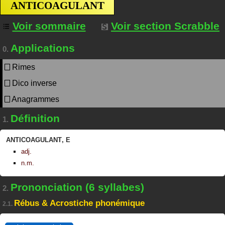
ANTICOAGULANT
Voir sommaire
Voir section Scrabble
Applications
0.
Rimes
Dico inverse
Anagrammes
Définition
1.
ANTICOAGULANT
,
E
adj.
n.m.
Prononciation (6 syllabes)
2.
Rébus & Acrostiche phonémique
2.1.