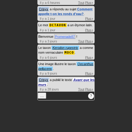
Il y a 6 heures
Tout
Plus+
Crisyx
a répondu au sujet
Comment
appelle t-on les ronds d'eau?
.
Il y a 1 jour
Plus+
Le mot
OCTAVON
a un étymon latin.
Il y a 1 jour
Plus+
Bienvenue
Promenade87
!
Il y a 3 jours
Tout
Plus+
Le taxon
Kerodon rupestris
a comme
nom vernaculaire
MOCO
.
Il y a 6 jours
Plus+
Une image illustre le taxon
Oecanthus
pellucens
.
Il y a 9 jours
Plus+
Crisyx
a publié le texte
Avant que les
murs
.
Il y a 28 jours
Tout
Plus+
…
?