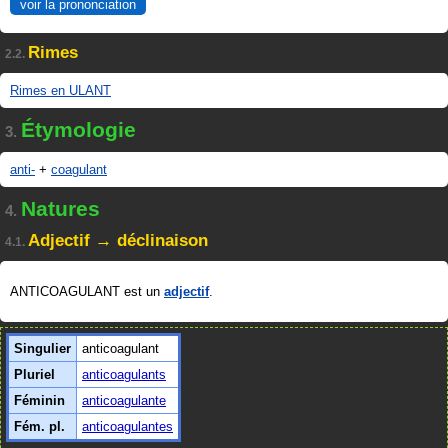
voir la prononciation
Rimes
2.2.
Rimes en ULANT
Étymologie
3.
anti-
+
coagulant
Natures
4.
Adjectif → déclinaison
4.1.
ANTICOAGULANT est un
adjectif
.
Singulier
anticoagulant
Pluriel
anticoagulants
Féminin
anticoagulante
Fém. pl.
anticoagulantes