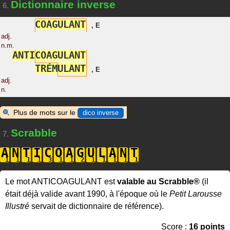
Dictionnaire inverse
6.
C
O
A
G
U
L
A
N
T
,
E
adj.
n.m.
A
N
T
I
C
O
A
G
U
L
A
N
T
T
R
É
M
U
L
A
N
T
,
E
adj.
n.
Plus de mots sur le
dico inverse
Scrabble
7.
A
N
T
I
C
O
A
G
U
L
A
N
T
Le mot ANTICOAGULANT est
valable au Scrabble®
(il
était déjà valide avant 1990, à l'époque où le
Petit Larousse
Illustré
servait de dictionnaire de référence).
Score :
16 points