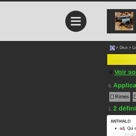
≡
>
Dico
>
Li
Voir s
Applica
0.
Rimes
2 défin
1.
ANTIHALO
adj.
Qui a