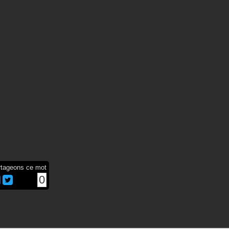
rtageons ce mot
0