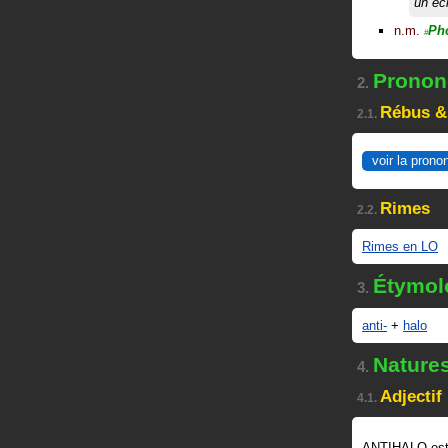
un éc
n.m.
Ph
#
Prononc
2.
Rébus &
2.1.
voir la prono
Rimes
2.2.
Rimes en LO
Étymol
3.
anti-
+
halo
Nature
4.
Adjectif
4.1.
ANTIHALO es