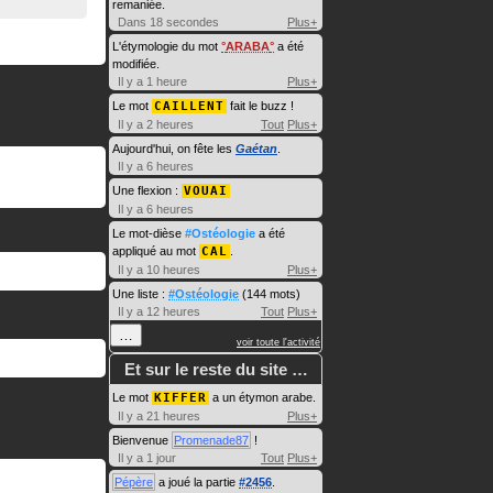
remaniée.
Dans 18 secondes
Plus+
L'étymologie du mot
ARABA
a été
modifiée.
Il y a 1 heure
Plus+
Le mot
CAILLENT
fait le buzz !
Il y a 2 heures
Tout
Plus+
Aujourd'hui, on fête les
Gaétan
.
Il y a 6 heures
Une flexion :
VOUAI
Il y a 6 heures
Le mot-dièse
#Ostéologie
a été
appliqué au mot
CAL
.
Il y a 10 heures
Plus+
Une liste :
#Ostéologie
(144 mots)
Il y a 12 heures
Tout
Plus+
…
voir toute l'activité
Et sur le reste du site …
Le mot
KIFFER
a un étymon arabe.
Il y a 21 heures
Plus+
Bienvenue
Promenade87
!
Il y a 1 jour
Tout
Plus+
Pépère
a joué la partie
#2456
.