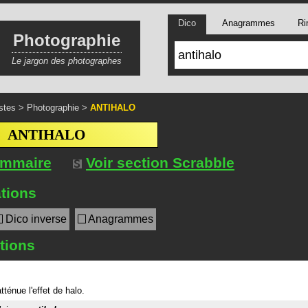
Dico
Anagrammes
Ri
Photographie
Le jargon des photographes
stes
>
Photographie
>
ANTIHALO
ANTIHALO
ommaire
Voir section Scrabble
tions
Dico inverse
Anagrammes
itions
tténue l'effet de halo.