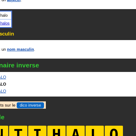
ihalo
ihalos
culin
t un
nom masculin
.
naire inverse
ALO
ALO
ALO
ts sur le
dico inverse
le
N
T
I
H
A
L
O