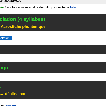
lairage
antihalo
oto
Couche déposée au dos d'un film pour éviter le
halo
.
iation (4 syllabes)
 Acrostiche phonémique
nciation
ogie
s
 → déclinaison
t un
adjectif
.