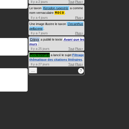
Il y a 2 jours
Tout
Plus+
Le taxon
Kerodon rupestris
a comme
nom vernaculaire
MOCO
.
Il y a 4 jours
Plus+
Une image illustre le taxon
Oecanthus
pellucens
.
Il y a 7 jours
Plus+
Crisyx
a publié le texte
Avant que les
murs
.
Il y a 25 jours
Tout
Plus+
addictionnaire
a lancé le sujet
Filtrage
thématique des citations littéraires
.
Il y a 27 jours
Tout
Plus+
…
?