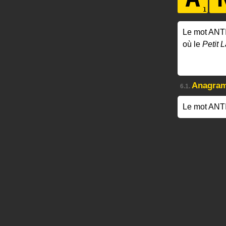
Le mot ANT
où le
Petit L
Anagra
6.1.
Le mot ANT