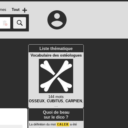
+
mes
Tout
Liste thématique
Vocabulaire des ostéologues
144 mots
OSSEUX
,
CUBITUS
,
CARPIEN
,
…
Quoi de beau
sur le dico ?
La définition du mot
CALER
a été