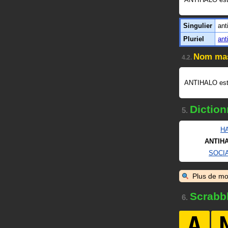
Singulier
ant
Pluriel
ant
Nom mas
4.2.
ANTIHALO es
Diction
5.
H
ANTIH
SOCI
Plus de mo
Scrabb
6.
A