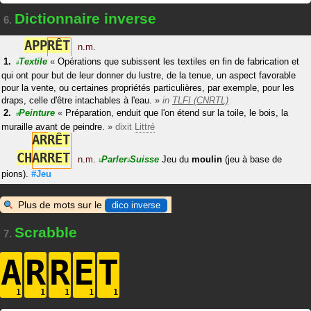
Dictionnaire inverse
6.
A
P
P
R
Ê
T
n.m.
Textile
«
Opérations que subissent les textiles en fin de fabrication et
#
qui ont pour but de leur donner du lustre, de la tenue, un aspect favorable
pour la vente, ou certaines propriétés particulières, par exemple, pour les
draps, celle d'être intachables à l'eau.
»
in
TLFI (CNRTL)
Peinture
«
Préparation, enduit que l'on étend sur la toile, le bois, la
#
muraille avant de peindre.
»
dixit
Littré
A
R
R
Ê
T
C
H
A
R
R
E
T
n.m.
Parler
Suisse
Jeu du
moulin
(jeu à base de
#
#
pions).
#Jeu
Plus de mots sur le
dico inverse
Scrabble
7.
A
R
R
E
T