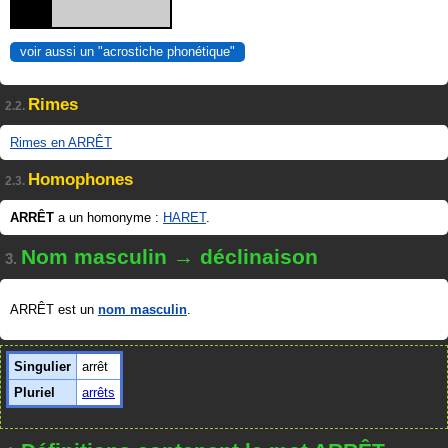
voir aussi un "acrostiche phonétique"
Rimes
2.2.
Rimes en ARRÊT
Homophones
2.3.
ARRÊT
a un homonyme :
HARET
.
Nom masculin → déclinaison
3.
ARRÊT est un
nom masculin
.
Singulier
arrêt
Pluriel
arrêts