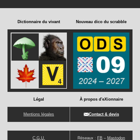
Dictionnaire du vivant
Nouveau dico du scrabble
Légal
À propos d'eXionnaire
Mentions légales
Contact & devis
C.G.U.
Réseaux :
FB
–
Mastodon