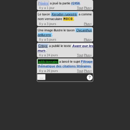
Pépère
a joué la partie
#2456
.
Il y a 1 jour
Tout
Plus+
Le taxon
Kerodon rupestris
a comme
nom vernaculaire
MOCO
.
Il y a 3 jours
Plus+
Une image illustre le taxon
Oecanthus
pellucens
.
Il y a 5 jours
Plus+
Crisyx
a publié le texte
Avant que les
murs
.
Il y a 24 jours
Tout
Plus+
addictionnaire
a lancé le sujet
Filtrage
thématique des citations littéraires
.
Il y a 26 jours
Tout
Plus+
…
?