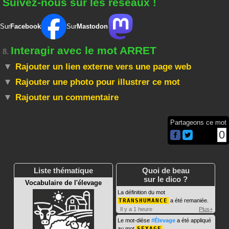
Suivez-nous sur les réseaux !
Sur
Facebook
Sur
Mastodon
Interagir avec le mot ARRET
8.
Rajouter un lien externe vers une page web
Rajouter une photo pour illustrer ce mot
Rajouter un commentaire
Partageons ce mot
0
Liste thématique
Quoi de beau
sur le dico ?
Vocabulaire de l'élevage
La définition du mot
TRANSHUMANCE
a été remaniée.
Il y a 1 heure
Plus+
Le mot-dièse
#Élevage
a été appliqué
au mot
SEXAGE
.