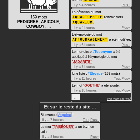
Il y a 4 heures
Plus+
La définition du mot
159 mots
AQUARIOPHILE
renvoie vers
PEDIGREE
,
APICOLE
,
AQUARIUM
.
COWBOY
, …
Il y a 4 heures
Plus+
L'étymologie du mot
AFFOURRAGEMENT
a été modifiée.
Il y a 6 heures
Plus+
Le mot-dièse
#Toponyme
a été
appliqué à l'étymologie du mot
JADARITE
.
Il y a 8 heures
Plus+
Une liste :
#Élevage
(159 mots)
Il y a 11 heures
Tout
Plus+
Le mot
GOETHE
a été ajouté.
Il y a 18 heures
Tout
Plus+
…
voir toute l'activité
Et sur le reste du site …
Bienvenue
Angeline
!
Il y a 7 heures
Tout
Plus+
Le mot
TRISÉQUER
a un étymon
latin.
Il y a 8 heures
Plus+