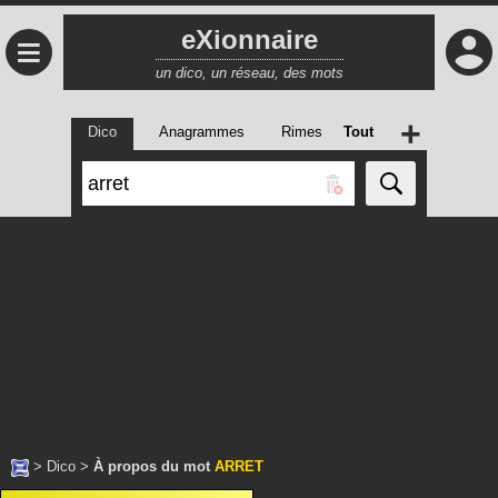
eXionnaire
≡
un dico, un réseau, des mots
+
Dico
Anagrammes
Rimes
Tout
>
Dico
>
À propos du mot
ARRET