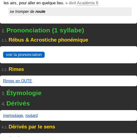
les airs, pour aller en quelque lieu.
»
dixit
Académie 8
se tromper de
route
Prononciation (1 syllabe)
2.
Rébus & Acrostiche phonémique
2.1.
voir la prononciation
Rimes
2.2.
Rimes en OUTE
Étymologie
3.
Dérivés
4.
merroutage
,
routard
Dérivés par le sens
4.1.