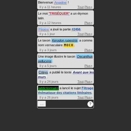
Bienvenue
Angeline
!
Il y a 11 heures
Tout
Plus+
Le mot
TRISÉQUER
a un étymon
latin.
Il y a 12 heures
Plus+
Pépère
a joué la partie
#2456
.
Il y a 1 jour
Tout
Plus+
Le taxon
Kerodon rupestris
a comme
nom vernaculaire
MOCO
.
Il y a 3 jours
Plus+
Une image illustre le taxon
Oecanthus
pellucens
.
Il y a 5 jours
Plus+
Crisyx
a publié le texte
Avant que les
murs
.
Il y a 24 jours
Tout
Plus+
addictionnaire
a lancé le sujet
Filtrage
thématique des citations littéraires
.
Il y a 26 jours
Tout
Plus+
…
?