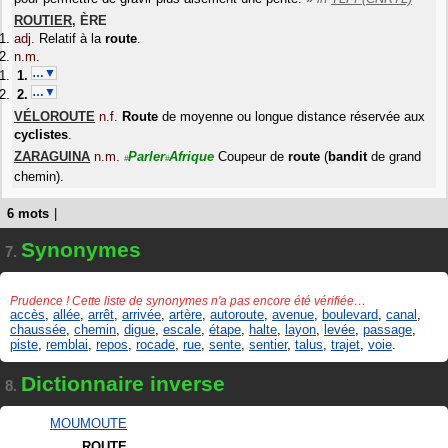
ROUTIER
,
ÈRE
adj.
Relatif à la
route
.
n.m.
…▼
…▼
VÉLOROUTE
n.f.
Route
de moyenne ou longue distance réservée aux
cyclistes
.
ZARAGUINA
n.m.
Parler
Afrique
Coupeur de
route
(
bandit
de grand
#
#
chemin).
6 mots
|
Synonymes
7.
Prudence ! Cette liste de synonymes n'a pas encore été vérifiée…
accès
,
allée
,
arrêt
,
arrivée
,
artère
,
autoroute
,
avenue
,
boulevard
,
canal
,
chaussée
,
chemin
,
digue
,
escale
,
étape
,
halte
,
layon
,
levée
,
passage
,
piste
,
remblai
,
repos
,
rocade
,
rue
,
sente
,
sentier
,
talus
,
trajet
,
voie
.
Dictionnaire inverse
8.
MOUMOUTE
ROUTE