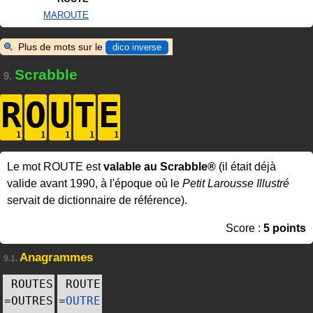
MAROUTE
Plus de mots sur le
dico inverse
Scrabble
9.
R
O
U
T
E
Le mot ROUTE est
valable au Scrabble®
(il était déjà
valide avant 1990, à l'époque où le
Petit Larousse Illustré
servait de dictionnaire de référence).
Score :
5 points
Anagrammes
9.1.
ROUTES
ROUTE
=
OUTRES
=
OUTRE