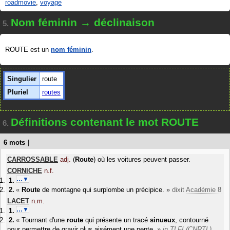
roadmovie
,
voyage
Nom féminin → déclinaison
5.
ROUTE est un
nom féminin
.
Singulier
route
Pluriel
routes
Définitions contenant le mot ROUTE
6.
6 mots
|
CARROSSABLE
adj.
(
Route
) où les voitures peuvent passer.
CORNICHE
n.f.
…▼
«
Route
de montagne qui surplombe un précipice.
»
dixit
Académie 8
LACET
n.m.
…▼
«
Tournant d'une
route
qui présente un tracé
sinueux
, contourné
pour permettre de gravir plus aisément une pente.
»
in
TLFI (CNRTL)