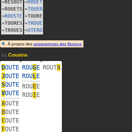
=
RESOUT
=
ROUET
=
ROUETS
=
TOUER
=
ROUSTE
=
TOURE
=
TOURES
=
TROUE
=
TROUES
=
UTERO
À propos des
anagrammes des flexions
Cousins
9.2.
D
OUTE
ROU
G
E
ROUT
A
J
OUTE
ROU
L
E
S
OUTE
ROU
E
E
V
OUTE
ROU
I
E
A
OUTE
B
OUTE
C
OUTE
F
OUTE