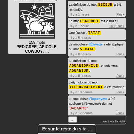
La définition du mot
SEXEUR
a été
remaniée.
Il y a 1 heure
Plus+
Le mot
ESGOURDE
fait le buzz !
Il y a 1 heure
Tout
Plus+
Une flexion :
TATAT
Il y a 5 heures
159 mots
Le mot-dièse
#Élevage
a été appliqué
PEDIGREE
,
APICOLE
,
au mot
SEXAGE
.
COWBOY
, …
Il y a 8 heures
Plus+
La définition du mot
AQUARIOPHILE
renvoie vers
AQUARIUM
.
Il y a 8 heures
Plus+
L'étymologie du mot
AFFOURRAGEMENT
a été modifiée.
Il y a 10 heures
Plus+
Le mot-dièse
#Toponyme
a été
appliqué à l'étymologie du mot
JADARITE
.
Il y a 12 heures
Plus+
…
voir toute l'activité
Et sur le reste du site …