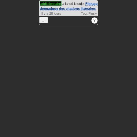
addictionnaire
a lancé le sujet
Filtrage
thématique des citations littéraires
.
Il y a 28 jours
Tout
Plus+
…
?