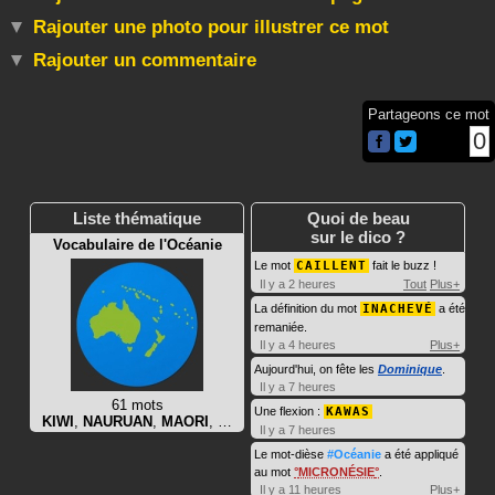
Rajouter une photo pour illustrer ce mot
Rajouter un commentaire
Partageons ce mot
0
Liste thématique
Quoi de beau
sur le dico ?
Vocabulaire de l'Océanie
Le mot
CAILLENT
fait le buzz !
Il y a 2 heures
Tout
Plus+
La définition du mot
INACHEVÉ
a été
remaniée.
Il y a 4 heures
Plus+
Aujourd'hui, on fête les
Dominique
.
Il y a 7 heures
61 mots
Une flexion :
KAWAS
KIWI
,
NAURUAN
,
MAORI
, …
Il y a 7 heures
Le mot-dièse
#Océanie
a été appliqué
au mot
MICRONÉSIE
.
Il y a 11 heures
Plus+