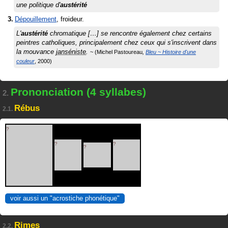
une politique d'
austérité
Dépouillement
, froideur.
L'
austérité
chromatique […] se rencontre également chez certains
peintres catholiques, principalement chez ceux qui s'inscrivent dans
la mouvance
janséniste
.
Michel Pastoureau
Bleu ~ Histoire d'une
couleur
2000
Prononciation (4 syllabes)
2.
Rébus
2.1.
?
?
?
?
voir aussi un "acrostiche phonétique"
Rimes
2.2.