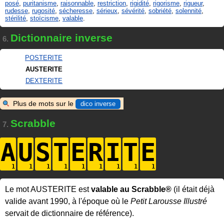
posé
,
puritanisme
,
raisonnable
,
restriction
,
rigidité
,
rigorisme
,
rigueur
,
rudesse
,
rugosité
,
sécheresse
,
sérieux
,
sévérité
,
sobriété
,
solennité
,
stérilité
,
stoïcisme
,
valable
.
Dictionnaire inverse
6.
POSTERITE
AUSTERITE
DEXTERITE
Plus de mots sur le
dico inverse
Scrabble
7.
A
U
S
T
E
R
I
T
E
Le mot AUSTERITE est
valable au Scrabble®
(il était déjà
valide avant 1990, à l'époque où le
Petit Larousse Illustré
servait de dictionnaire de référence).