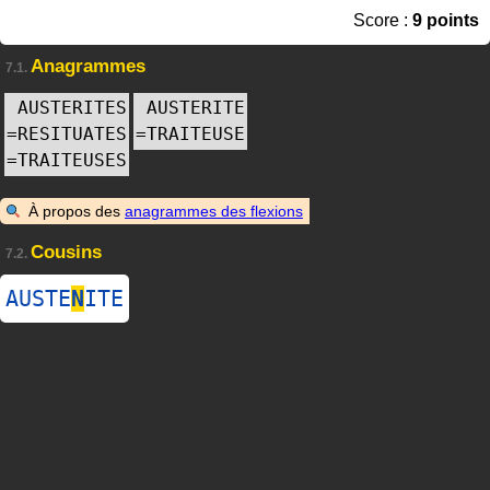
Score :
9 points
Anagrammes
7.1.
AUSTERITES
AUSTERITE
=
RESITUATES
=
TRAITEUSE
=
TRAITEUSES
À propos des
anagrammes des flexions
Cousins
7.2.
AUSTE
N
ITE