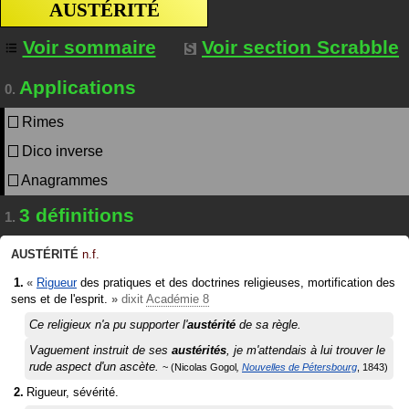
AUSTÉRITÉ
Voir sommaire
Voir section Scrabble
Applications
0.
Rimes
Dico inverse
Anagrammes
3 définitions
1.
AUSTÉRITÉ
n.f.
«
Rigueur
des pratiques et des doctrines religieuses, mortification des
sens et de l'esprit.
»
dixit
Académie 8
Ce religieux n'a pu supporter l'
austérité
de sa règle.
Vaguement instruit de ses
austérités
, je m'attendais à lui trouver le
rude aspect d'un ascète.
Nicolas Gogol
Nouvelles de Pétersbourg
1843
Rigueur, sévérité.