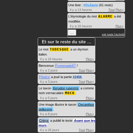
Une liste :
#Océanie
(61 mots)
Il y a 13 heures
Tout
Plus+
L'étymologie du mot
ALARME
a été
modifiée.
Il y a 16 heures
Plus+
…
voir toute l'activité
Et sur le reste du site …
Le mot
TUDESQUE
a un étymon
italien.
Il y a 16 heures
Plus+
Bienvenue
Promenade87
!
Il y a 2 jours
Tout
Plus+
Pépère
a joué la partie
#2456
.
Il y a 3 jours
Tout
Plus+
Le taxon
Kerodon rupestris
a comme
nom vernaculaire
MOCO
.
Il y a 5 jours
Plus+
Une image illustre le taxon
Oecanthus
pellucens
.
Il y a 8 jours
Plus+
Crisyx
a publié le texte
Avant que les
murs
.
Il y a 26 jours
Tout
Plus+