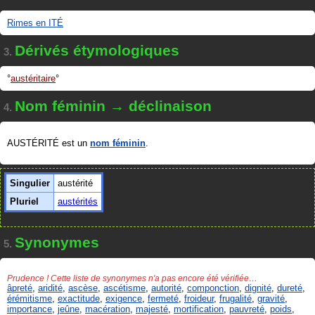
Rimes en ITÉ
Dérivés étymologiques
3.
austéritaire
Nom féminin → déclinaison
4.
AUSTÉRITÉ est un
nom féminin
.
Singulier
austérité
Pluriel
austérités
Synonymes
5.
Prudence ! Cette liste de synonymes n'a pas encore été vérifiée…
âpreté
,
aridité
,
ascèse
,
ascétisme
,
autorité
,
componction
,
dignité
,
dureté
,
érémitisme
,
exactitude
,
exigence
,
fermeté
,
froideur
,
frugalité
,
gravité
,
importance
,
jeûne
,
macération
,
majesté
,
mortification
,
pauvreté
,
poids
,