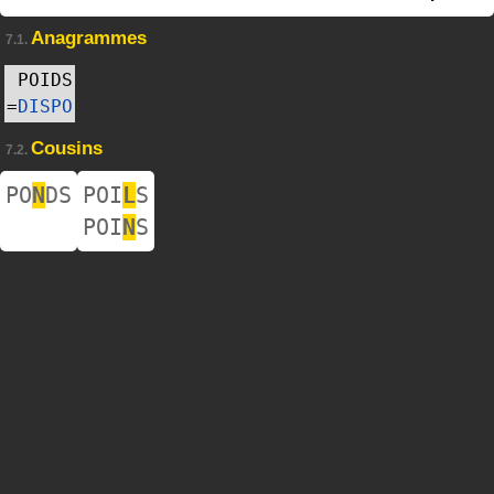
Anagrammes
7.1.
POIDS
=
DISPO
Cousins
7.2.
PO
N
DS
POI
L
S
POI
N
S