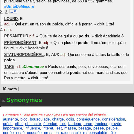
puisqu'elle variait, selon les provinces, de 380 à 552 grammes.
#UnitéDeMesure
…▼
LOURD
,
E
adj.
«
Qui est, en raison du
poids
, difficile à porter.
»
dixit
Littré
n.m.
PESANTEUR
n.f.
«
Qualité de ce qui a du
poids
.
»
dixit
Académie 8
PRÉPONDÉRANT
,
E
adj.
«
Qui a plus de
poids
. Il ne s'emploie qu'au
figuré.
»
dixit
Académie 8
STATUROPONDÉRAL
,
E
,
AUX
adj.
Qui concerne à la fois la
taille
et le
poids
.
TARE
n.f.
Commerce
«
Poids des barils, pots, enveloppes, etc. dont
#
on s'assure d'abord, pour connaître le
poids
net des marchandises que
l'on y mettra.
»
dixit
Littré
10 mots
|
Synonymes
5.
Prudence ! Cette liste de synonymes n'a pas encore été vérifiée…
austérité
,
bloc
,
bousculade
,
charge
,
colis
,
conséquence
,
considération
,
crédit
,
effet
,
efficacité
,
étendue
,
faix
,
fardeau
,
force
,
froideur
,
gravité
,
importance
,
influence
,
intérêt
,
lest
,
masse
,
pesage
,
pesée
,
peuple
,
portée
,
posé
,
poussée
,
pression
,
raisonnable
,
responsabilité
,
rôle
,