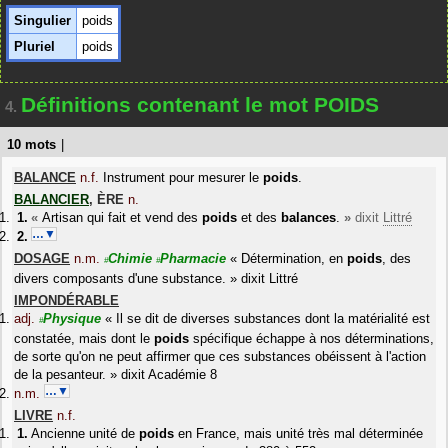
Singulier
poids
Pluriel
poids
Définitions contenant le mot POIDS
4.
10 mots
|
BALANCE
n.f.
Instrument pour mesurer le
poids
.
BALANCIER
,
ÈRE
n.
«
Artisan qui fait et vend des
poids
et des
balances
.
»
dixit
Littré
…▼
DOSAGE
n.m.
Chimie
Pharmacie
«
Détermination, en
poids
, des
#
#
divers composants d'une substance.
»
dixit
Littré
IMPONDÉRABLE
adj.
Physique
«
Il se dit de diverses substances dont la matérialité est
#
constatée, mais dont le
poids
spécifique échappe à nos déterminations,
de sorte qu'on ne peut affirmer que ces substances obéissent à l'action
de la pesanteur.
»
dixit
Académie 8
…▼
n.m.
LIVRE
n.f.
Ancienne unité de
poids
en France, mais unité très mal déterminée