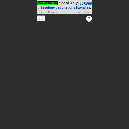
addictionnaire
a lancé le sujet
Filtrage
thématique des citations littéraires
.
Il y a 26 jours
Tout
Plus+
…
?