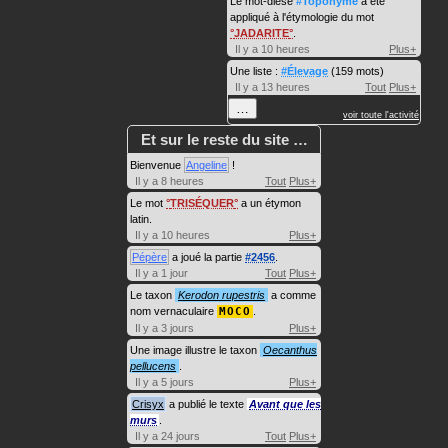
Le mot-dièse
#Toponyme
a été
appliqué à l'étymologie du mot
JADARITE
.
Il y a 10 heures
Plus+
Une liste :
#Élevage
(159 mots)
Il y a 13 heures
Tout
Plus+
…
voir toute l'activité
Et sur le reste du site …
Bienvenue
Angeline
!
Il y a 8 heures
Tout
Plus+
Le mot
TRISÉQUER
a un étymon
latin.
Il y a 10 heures
Plus+
Pépère
a joué la partie
#2456
.
Il y a 1 jour
Tout
Plus+
Le taxon
Kerodon rupestris
a comme
nom vernaculaire
MOCO
.
Il y a 3 jours
Plus+
Une image illustre le taxon
Oecanthus
pellucens
.
Il y a 5 jours
Plus+
Crisyx
a publié le texte
Avant que les
murs
.
Il y a 24 jours
Tout
Plus+