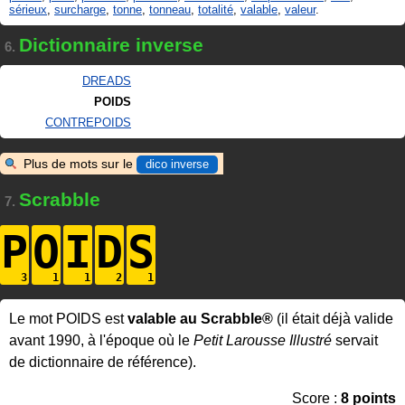
sérieux
,
surcharge
,
tonne
,
tonneau
,
totalité
,
valable
,
valeur
.
Dictionnaire inverse
6.
DREADS
POIDS
CONTREPOIDS
Plus de mots sur le
dico inverse
Scrabble
7.
P
O
I
D
S
Le mot POIDS est
valable au Scrabble®
(il était déjà valide
avant 1990, à l'époque où le
Petit Larousse Illustré
servait
de dictionnaire de référence).
Score :
8 points