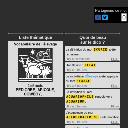
Partageons ce mot
0
Liste thématique
Quoi de beau
sur le dico ?
Vocabulaire de l'élevage
La définition du mot
ÉCURIE
a été
remaniée.
Il y a 58 minutes
Plus+
Une flexion :
TATAT
Il y a 3 heures
Le mot-dièse
#Élevage
a été appliqué
au mot
SEXAGE
.
159 mots
Il y a 6 heures
Plus+
PEDIGREE
,
APICOLE
,
La définition du mot
COWBOY
, …
AQUARIOPHILE
renvoie vers
AQUARIUM
.
Il y a 6 heures
Plus+
L'étymologie du mot
AFFOURRAGEMENT
a été modifiée.
Il y a 8 heures
Plus+