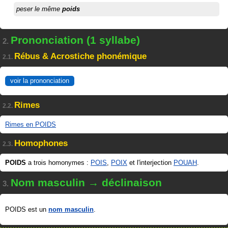
peser le même
poids
Prononciation (1 syllabe)
2.
Rébus & Acrostiche phonémique
2.1.
voir la prononciation
Rimes
2.2.
Rimes en POIDS
Homophones
2.3.
POIDS
a trois homonymes :
POIS
,
POIX
et l'interjection
POUAH
.
Nom masculin → déclinaison
3.
POIDS est un
nom masculin
.