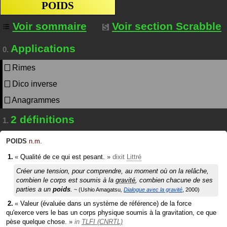
POIDS
Voir sommaire
Voir section Scrabble
Applications
0.
Rimes
Dico inverse
Anagrammes
2 définitions
1.
POIDS
n.m.
«
Qualité de ce qui est pesant.
»
dixit
Littré
Créer une tension, pour comprendre, au moment où on la relâche,
combien le corps est soumis à la
gravité
, combien chacune de ses
parties a un
poids
.
Ushio Amagatsu
Dialogue avec la gravité
2000
«
Valeur (évaluée dans un système de référence) de la force
qu'exerce vers le bas un corps physique soumis à la gravitation, ce que
pèse quelque chose.
»
in
TLFI (CNRTL)