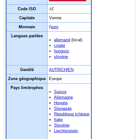
Code ISO
AT
Capitale
Vienne
Monnaie
l'
euro
Langues parlées
allemand
(local)
croate
hongrois
slovène
Gentilé
AUTRICHIEN
Zone géographique
Europe
Pays limitrophes
Suisse
Allemagne
Hongrie
Slovaquie
République tchèque
Italie
Slovénie
Liechtenstein