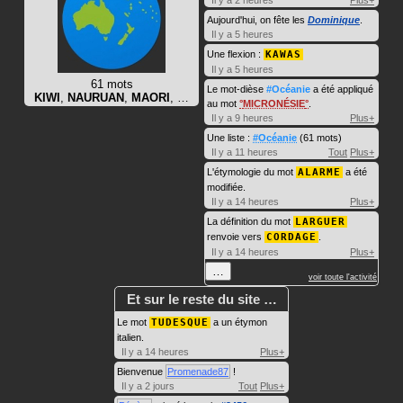
Il y a 2 heures
Plus+
Aujourd'hui, on fête les
Dominique
.
Il y a 5 heures
Une flexion :
KAWAS
Il y a 5 heures
61 mots
Le mot-dièse
#Océanie
a été appliqué
KIWI
,
NAURUAN
,
MAORI
, …
au mot
MICRONÉSIE
.
Il y a 9 heures
Plus+
Une liste :
#Océanie
(61 mots)
Il y a 11 heures
Tout
Plus+
L'étymologie du mot
ALARME
a été
modifiée.
Il y a 14 heures
Plus+
La définition du mot
LARGUER
renvoie vers
CORDAGE
.
Il y a 14 heures
Plus+
…
voir toute l'activité
Et sur le reste du site …
Le mot
TUDESQUE
a un étymon
italien.
Il y a 14 heures
Plus+
Bienvenue
Promenade87
!
Il y a 2 jours
Tout
Plus+