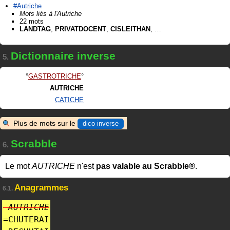
#Autriche
Mots liés à l'Autriche
22 mots
LANDTAG
,
PRIVATDOCENT
,
CISLEITHAN
, …
Dictionnaire inverse
5.
GASTROTRICHE
AUTRICHE
CATICHE
Plus de mots sur le
dico inverse
Scrabble
6.
Le mot
AUTRICHE
n'est
pas valable au Scrabble®
.
Anagrammes
6.1.
AUTRICHE
=
CHUTERAI