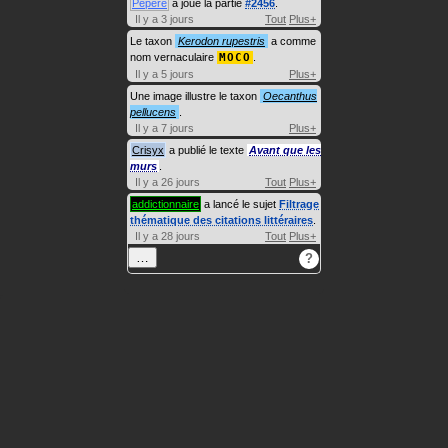
Pépère
a joué la partie
#2456
.
Il y a 3 jours
Tout
Plus+
Le taxon
Kerodon rupestris
a comme
nom vernaculaire
MOCO
.
Il y a 5 jours
Plus+
Une image illustre le taxon
Oecanthus
pellucens
.
Il y a 7 jours
Plus+
Crisyx
a publié le texte
Avant que les
murs
.
Il y a 26 jours
Tout
Plus+
addictionnaire
a lancé le sujet
Filtrage
thématique des citations littéraires
.
Il y a 28 jours
Tout
Plus+
…
?