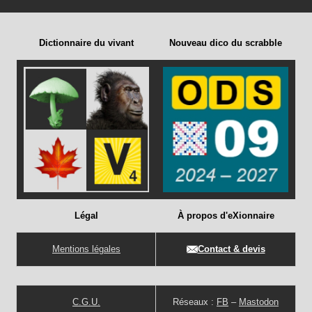
Dictionnaire du vivant
Nouveau dico du scrabble
Légal
À propos d'eXionnaire
Mentions légales
Contact & devis
C.G.U.
Réseaux :
FB
–
Mastodon