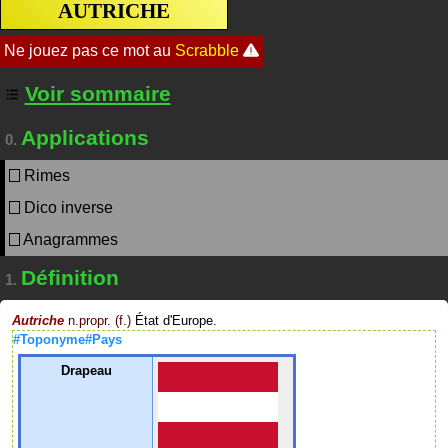
AUTRICHE
Voir sommaire
Applications
0.
Rimes
Dico inverse
Anagrammes
Définition
1.
Autriche
n.propr. (f.)
État d'Europe.
#Toponyme#Pays
Drapeau