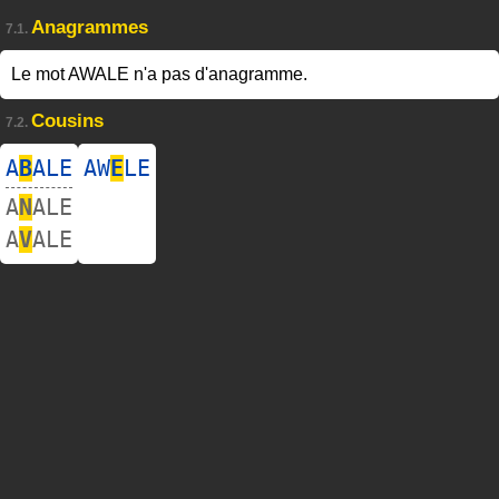
Anagrammes
7.1.
Le mot AWALE n'a pas d'anagramme.
Cousins
7.2.
A
B
ALE
AW
E
LE
A
N
ALE
A
V
ALE