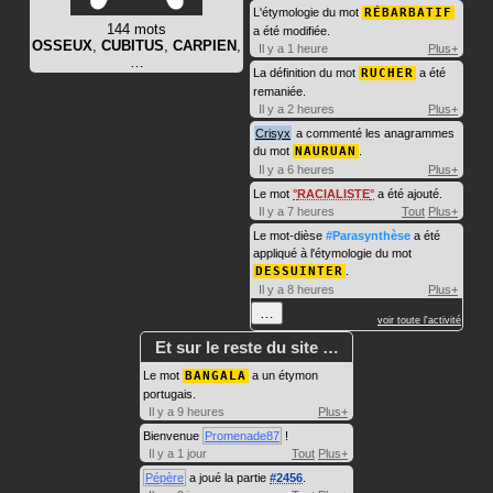
L'étymologie du mot
RÉBARBATIF
144 mots
a été modifiée.
OSSEUX
,
CUBITUS
,
CARPIEN
,
Il y a 1 heure
Plus+
…
La définition du mot
RUCHER
a été
remaniée.
Il y a 2 heures
Plus+
Crisyx
a commenté les anagrammes
du mot
NAURUAN
.
Il y a 6 heures
Plus+
Le mot
RACIALISTE
a été ajouté.
Il y a 7 heures
Tout
Plus+
Le mot-dièse
#Parasynthèse
a été
appliqué à l'étymologie du mot
DESSUINTER
.
Il y a 8 heures
Plus+
…
voir toute l'activité
Et sur le reste du site …
Le mot
BANGALA
a un étymon
portugais.
Il y a 9 heures
Plus+
Bienvenue
Promenade87
!
Il y a 1 jour
Tout
Plus+
Pépère
a joué la partie
#2456
.