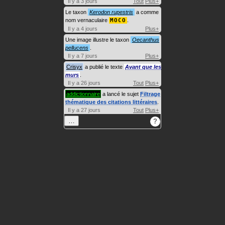
Il y a 3 jours
Tout
Plus+
Le taxon
Kerodon rupestris
a comme
nom vernaculaire
MOCO
.
Il y a 4 jours
Plus+
Une image illustre le taxon
Oecanthus
pellucens
.
Il y a 7 jours
Plus+
Crisyx
a publié le texte
Avant que les
murs
.
Il y a 26 jours
Tout
Plus+
addictionnaire
a lancé le sujet
Filtrage
thématique des citations littéraires
.
Il y a 27 jours
Tout
Plus+
…
?