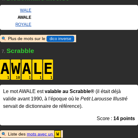
WALE
AWALE
ROYALE
Plus de mots sur le
dico inverse
Scrabble
7.
A
W
A
L
E
Le mot AWALE est
valable au Scrabble®
(il était déjà
valide avant 1990, à l'époque où le
Petit Larousse Illustré
servait de dictionnaire de référence).
Score :
14 points
Liste des
mots avec un
W