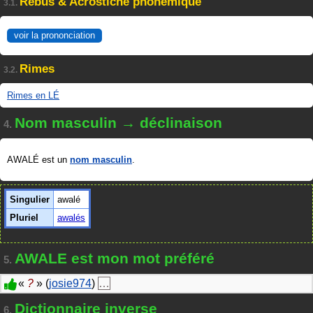
Rébus & Acrostiche phonémique
3.1.
voir la prononciation
Rimes
3.2.
Rimes en LÉ
Nom masculin → déclinaison
4.
AWALÉ est un
nom masculin
.
Singulier
awalé
Pluriel
awalés
AWALE est mon mot préféré
5.
«
?
» (
josie974
)
…
Dictionnaire inverse
6.