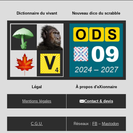
Dictionnaire du vivant
Nouveau dico du scrabble
Légal
À propos d'eXionnaire
Mentions légales
Contact & devis
C.G.U.
Réseaux :
FB
–
Mastodon