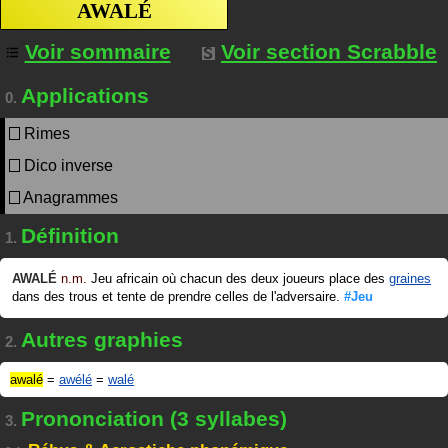
AWALÉ
Voir sommaire
Voir section Scrabble
Applications
0.
Rimes
Dico inverse
Anagrammes
Définition
1.
AWALÉ
n.m.
Jeu africain où chacun des deux joueurs place des
graines
dans des trous et tente de prendre celles de l'adversaire.
#Jeu
Autres graphies
2.
awalé
=
awélé
=
walé
Prononciation (3 syllabes)
3.