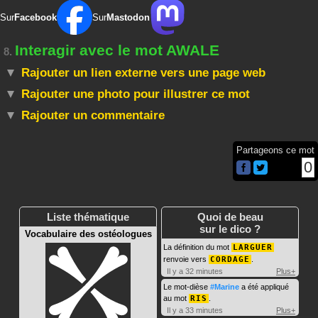
Sur
Facebook
Sur
Mastodon
Interagir avec le mot AWALE
8.
Rajouter un lien externe vers une page web
Rajouter une photo pour illustrer ce mot
Rajouter un commentaire
Partageons ce mot
0
Liste thématique
Quoi de beau
sur le dico ?
Vocabulaire des ostéologues
La définition du mot
LARGUER
renvoie vers
CORDAGE
.
Il y a 32 minutes
Plus+
Le mot-dièse
#Marine
a été appliqué
au mot
RIS
.
Il y a 33 minutes
Plus+