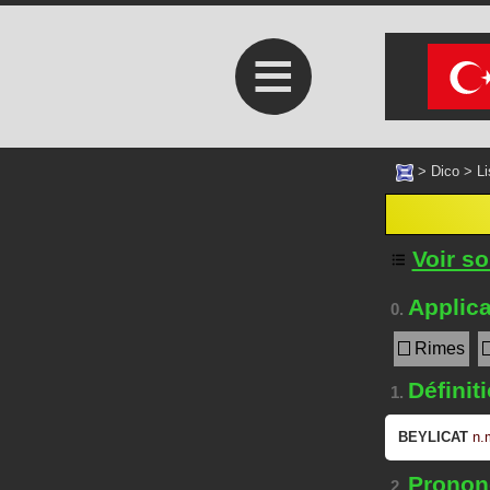
≡
>
Dico
>
Li
Voir s
Applica
0.
Rimes
Définit
1.
BEYLICAT
n.
Prononc
2.