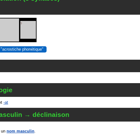
?
 "acrostiche phonétique"
ogie
et
-at
sculin → déclinaison
 un
nom masculin
.