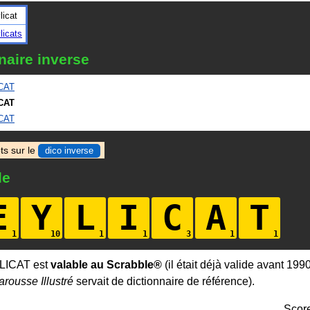
licat
licats
naire inverse
CAT
CAT
CAT
ts sur le
dico inverse
le
E
Y
L
I
C
A
T
LICAT est
valable au Scrabble®
(il était déjà valide avant 199
arousse Illustré
servait de dictionnaire de référence).
Scor