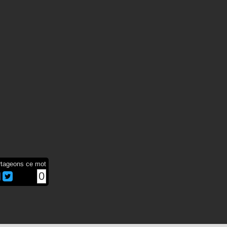
rtageons ce mot
0