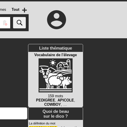
+
mes
Tout
Liste thématique
Vocabulaire de l'élevage
159 mots
PEDIGREE
,
APICOLE
,
COWBOY
, …
Quoi de beau
sur le dico ?
La définition du mot