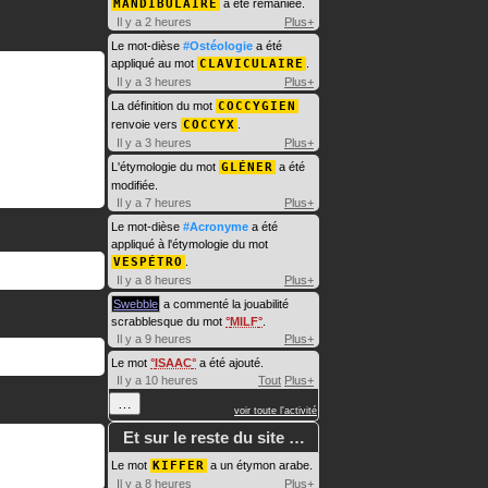
MANDIBULAIRE
a été remaniée.
Il y a 2 heures
Plus+
Le mot-dièse
#Ostéologie
a été
appliqué au mot
CLAVICULAIRE
.
Il y a 3 heures
Plus+
La définition du mot
COCCYGIEN
renvoie vers
COCCYX
.
Il y a 3 heures
Plus+
L'étymologie du mot
GLÉNER
a été
modifiée.
Il y a 7 heures
Plus+
Le mot-dièse
#Acronyme
a été
appliqué à l'étymologie du mot
VESPÉTRO
.
Il y a 8 heures
Plus+
Swebble
a commenté la jouabilité
scrabblesque du mot
MILF
.
Il y a 9 heures
Plus+
Le mot
ISAAC
a été ajouté.
Il y a 10 heures
Tout
Plus+
…
voir toute l'activité
Et sur le reste du site …
Le mot
KIFFER
a un étymon arabe.
Il y a 8 heures
Plus+