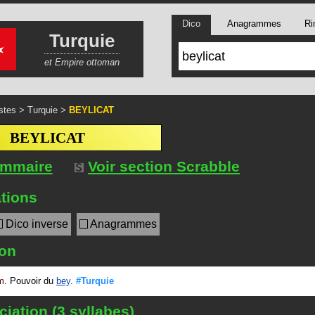
Dico
Anagrammes
Ri
Turquie
et Empire ottoman
stes
>
Turquie
>
BEYLICAT
BEYLICAT
ommaire
Voir section Scrabble
tions
Dico inverse
Anagrammes
ion
m.
Pouvoir du
bey
.
#Turquie
iation (3 syllabes)