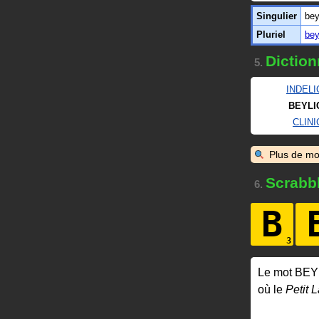
Singulier
bey
Pluriel
bey
Diction
5.
INDELI
BEYLI
CLINI
Plus de mo
Scrabb
6.
B
Le mot BEY
où le
Petit L