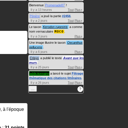
Bienvenue
Promenade87
!
Il y a 13 heures
Tout
Plus+
Pépère
a joué la partie
#2456
.
Il y a 2 jours
Tout
Plus+
Le taxon
Kerodon rupestris
a comme
nom vernaculaire
MOCO
.
Il y a 3 jours
Plus+
Une image illustre le taxon
Oecanthus
pellucens
.
Il y a 6 jours
Plus+
Crisyx
a publié le texte
Avant que les
murs
.
Il y a 25 jours
Tout
Plus+
addictionnaire
a lancé le sujet
Filtrage
thématique des citations littéraires
.
Il y a 26 jours
Tout
Plus+
…
?
0, à l'époque
e :
21 points