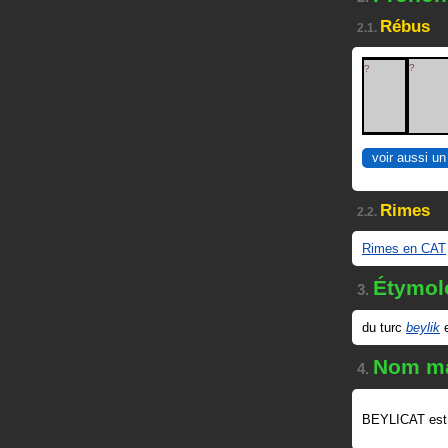
Rébus
2.1.
?
?
voir aussi un
Rimes
2.2.
Rimes en CAT
Étymol
3.
du turc
beylik
Nom ma
4.
BEYLICAT est