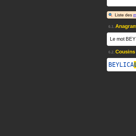
Liste des
m
Anagra
6.1.
Le mot BEY
Cousins
6.2.
BEYLICA