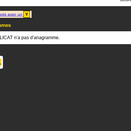
ots avec un
Y
mmes
LICAT n'a pas d'anagramme.
L