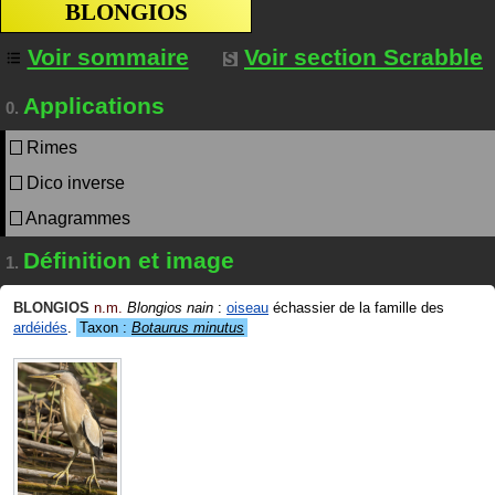
BLONGIOS
Voir sommaire
Voir section Scrabble
Applications
0.
Rimes
Dico inverse
Anagrammes
Définition et image
1.
BLONGIOS
n.m.
Blongios nain
:
oiseau
échassier de la famille des
ardéidés
.
Taxon :
Botaurus minutus