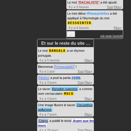
Le mot
RACIALISTE
a été ajouté.
Il y a 3 heures
Tout
Plus+
Le mot-dièse
#Parasynthèse
a été
appliqué à l'étymologie du mot
DESSUINTER
.
Il y a 4 heures
Plus+
…
voir toute l'activité
Et sur le reste du site …
Le mot
BANGALA
a un étymon
portugais.
Il y a 5 heures
Plus+
Bienvenue
Promenade87
!
Il y a 1 jour
Tout
Plus+
Pépère
a joué la partie
#2456
.
Il y a 3 jours
Tout
Plus+
Le taxon
Kerodon rupestris
a comme
nom vernaculaire
MOCO
.
Il y a 4 jours
Plus+
Une image illustre le taxon
Oecanthus
pellucens
.
Il y a 7 jours
Plus+
Crisyx
a publié le texte
Avant que les
murs
.
Il y a 26 jours
Tout
Plus+