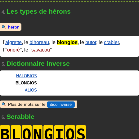
Les types de hérons
4.
héron
l'
aigrette
, le
bihoreau
, le
blongios
, le
butor
, le
crabier
,
l'
onoré
, le
savacou
Dictionnaire inverse
5.
HALOBIOS
BLONGIOS
ALIOS
Plus de mots sur le
dico inverse
Scrabble
6.
B
L
O
N
G
I
O
S