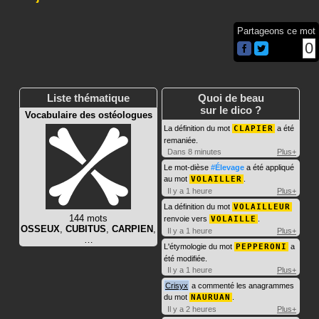
Partageons ce mot
0
Liste thématique
Quoi de beau
sur le dico ?
Vocabulaire des ostéologues
La définition du mot
CLAPIER
a été
remaniée.
Dans 8 minutes
Plus+
Le mot-dièse
#Élevage
a été appliqué
au mot
VOLAILLER
.
Il y a 1 heure
Plus+
La définition du mot
VOLAILLEUR
144 mots
renvoie vers
VOLAILLE
.
OSSEUX
,
CUBITUS
,
CARPIEN
,
Il y a 1 heure
Plus+
…
L'étymologie du mot
PEPPERONI
a
été modifiée.
Il y a 1 heure
Plus+
Crisyx
a commenté les anagrammes
du mot
NAURUAN
.
Il y a 2 heures
Plus+