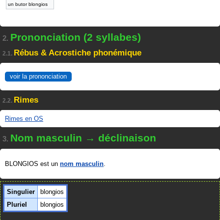
un butor blongios
Prononciation (2 syllabes)
2.
Rébus & Acrostiche phonémique
2.1.
voir la prononciation
Rimes
2.2.
Rimes en OS
Nom masculin → déclinaison
3.
BLONGIOS est un
nom masculin
.
Singulier
blongios
Pluriel
blongios