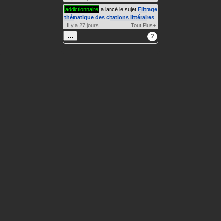
addictionnaire
a lancé le sujet
Filtrage
thématique des citations littéraires
.
Il y a 27 jours
Tout
Plus+
…
?