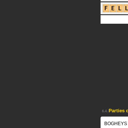
F
E
L
Parties
6.4.
BOGHEYS 