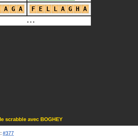
L
A
G
A
F
E
L
L
A
G
H
A
…
 de scrabble avec BOGHEY
:
#377