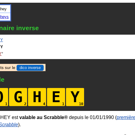
ghey
gheys
naire inverse
EY
EY
Y
ts sur le
dico inverse
le
O
G
H
E
Y
GHEY est
valable au Scrabble®
depuis le 01/01/1990 (
première
 Scrabble
).