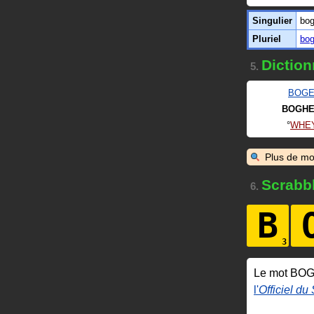
Singulier
bo
Pluriel
bo
Diction
5.
BOG
BOGH
WHE
Plus de mo
Scrabb
6.
B
Le mot BO
l'
Officiel du