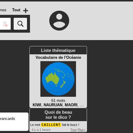
+
mes
Tout
Liste thématique
Vocabulaire de l'Océanie
61 mots
KIWI
,
NAURUAN
,
MAORI
, …
Quoi de beau
sur le dico ?
brancards
Le mot
CAILLENT
fait le buzz !
Il y a 1 heure
Tout
Plus+