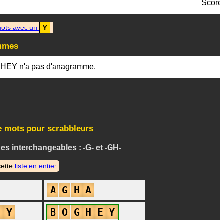
Scor
ots avec un
Y
mmes
HEY n'a pas d'anagramme.
e mots pour scrabbleurs
s interchangeables : -G- et -GH-
cette
liste en entier
A
G
H
A
E
Y
B
O
G
H
E
Y