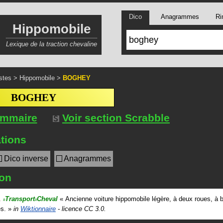
Dico
Anagrammes
Ri
Hippomobile
Lexique de la traction chevaline
stes
>
Hippomobile
>
BOGHEY
BOGHEY
ommaire
Voir section Scrabble
tions
Dico inverse
Anagrammes
ion
.
Transport
Cheval
«
Ancienne voiture hippomobile légère, à deux roues, à 
#
#
s.
»
in
Wiktionnaire
- licence CC 3.0.