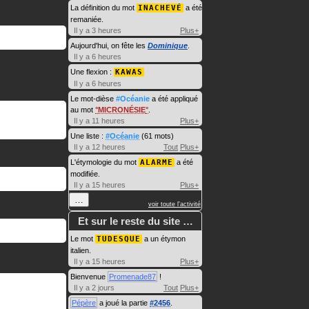
La définition du mot
INACHEVÉ
a été
remaniée.
Il y a 3 heures
Plus+
Aujourd'hui, on fête les
Dominique
.
Il y a 6 heures
Une flexion :
KAWAS
Il y a 6 heures
Le mot-dièse
#Océanie
a été appliqué
au mot
MICRONÉSIE
.
Il y a 11 heures
Plus+
Une liste :
#Océanie
(61 mots)
Il y a 12 heures
Tout
Plus+
L'étymologie du mot
ALARME
a été
modifiée.
Il y a 15 heures
Plus+
…
voir toute l'activité
Et sur le reste du site …
Le mot
TUDESQUE
a un étymon
italien.
Il y a 15 heures
Plus+
Bienvenue
Promenade87
!
Il y a 2 jours
Tout
Plus+
Pépère
a joué la partie
#2456
.