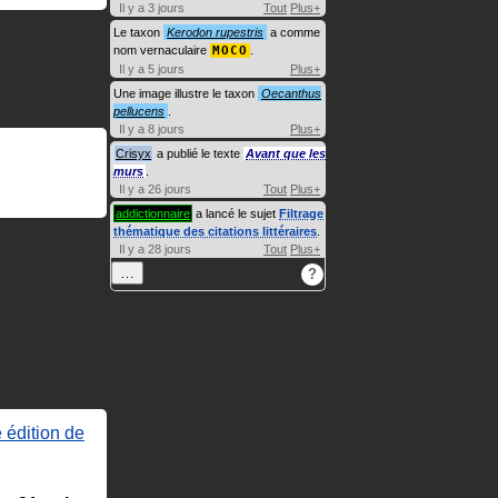
Il y a 3 jours
Tout
Plus+
Le taxon
Kerodon rupestris
a comme
nom vernaculaire
MOCO
.
Il y a 5 jours
Plus+
Une image illustre le taxon
Oecanthus
pellucens
.
Il y a 8 jours
Plus+
Crisyx
a publié le texte
Avant que les
murs
.
Il y a 26 jours
Tout
Plus+
addictionnaire
a lancé le sujet
Filtrage
thématique des citations littéraires
.
Il y a 28 jours
Tout
Plus+
…
?
 édition de