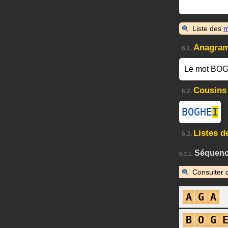
Liste des
m
Anagra
6.1.
Le mot BOG
Cousins
6.2.
BOGHE
I
Listes d
6.3.
Séquence
6.3.1.
Consulter 
A
G
A
B
O
G