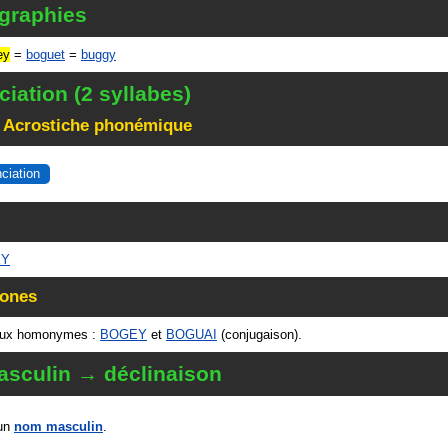
 graphies
ey
=
boguet
=
buggy
iation (2 syllabes)
 Acrostiche phonémique
nciation
EY
ones
ux homonymes :
BOGEY
et
BOGUAI
(conjugaison).
sculin → déclinaison
un
nom masculin
.