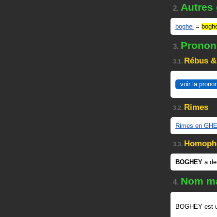
Autres
2.
boghei
=
bogh
Prononc
3.
Rébus &
3.1.
voir la prono
Rimes
3.2.
Rimes en GH
Homoph
3.3.
BOGHEY
a de
Nom ma
4.
BOGHEY est 