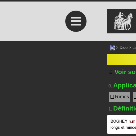
≡
>
Dico
>
Li
Voir s
Applica
0.
Rimes
Définit
1.
BOGHEY
n.m
longs et mince