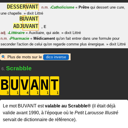
D
E
S
S
E
R
V
A
N
T
n.m.
Catholicisme
«
Prêtre
qui dessert une cure,
#
une chapelle.
»
dixit
Littré
B
U
V
A
N
T
A
D
J
U
V
A
N
T
,
E
adj.
Littéraire
«
Auxiliaire, qui aide.
»
dixit
Littré
#
n.m.
Pharmacie
«
Médicament
qu'on fait entrer dans une formule pour
#
seconder l'action de celui qu'on regarde comme plus énergique.
»
dixit
Littré
Plus de mots sur le
dico inverse
Scrabble
6.
B
U
V
A
N
T
Le mot BUVANT est
valable au Scrabble®
(il était déjà
valide avant 1990, à l'époque où le
Petit Larousse Illustré
servait de dictionnaire de référence).