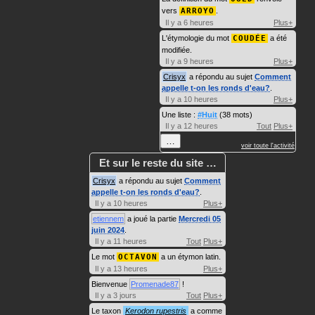
vers
ARROYO
.
Il y a 6 heures
Plus+
L'étymologie du mot
COUDÉE
a été
modifiée.
Il y a 9 heures
Plus+
Crisyx
a répondu au sujet
Comment
appelle t-on les ronds d'eau?
.
Il y a 10 heures
Plus+
Une liste :
#Huit
(38 mots)
Il y a 12 heures
Tout
Plus+
…
voir toute l'activité
Et sur le reste du site …
Crisyx
a répondu au sujet
Comment
appelle t-on les ronds d'eau?
.
Il y a 10 heures
Plus+
etiennem
a joué la partie
Mercredi 05
juin 2024
.
Il y a 11 heures
Tout
Plus+
Le mot
OCTAVON
a un étymon latin.
Il y a 13 heures
Plus+
Bienvenue
Promenade87
!
Il y a 3 jours
Tout
Plus+
Le taxon
Kerodon rupestris
a comme