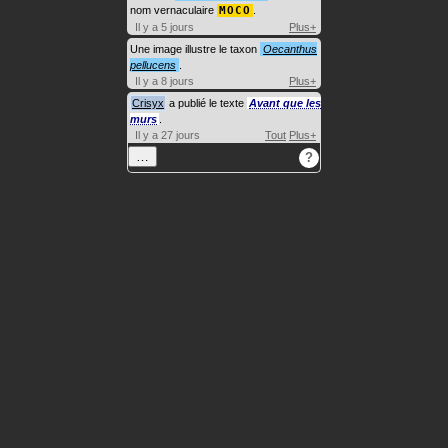
nom vernaculaire
MOCO
.
Il y a 5 jours
Plus+
Une image illustre le taxon
Oecanthus
pellucens
.
Il y a 8 jours
Plus+
Crisyx
a publié le texte
Avant que les
murs
.
Il y a 27 jours
Tout
Plus+
…
?