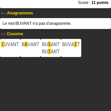
Score :
11 points
Anagrammes
6.1.
Le mot BUVANT n'a pas d'anagramme.
Cousins
6.2.
C
UVANT
B
A
VANT
BU
S
ANT
BUVA
I
T
BU
T
ANT