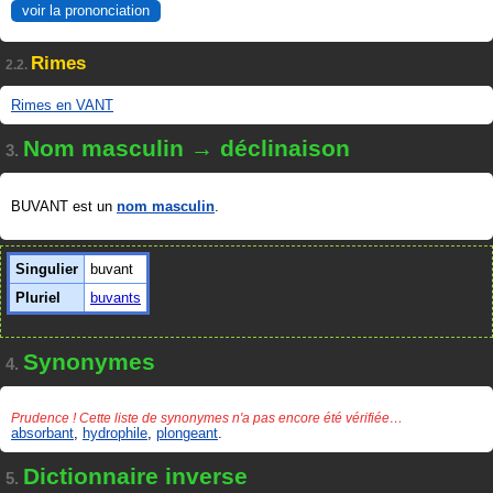
voir la prononciation
Rimes
2.2.
Rimes en VANT
Nom masculin → déclinaison
3.
BUVANT est un
nom masculin
.
Singulier
buvant
Pluriel
buvants
Synonymes
4.
Prudence ! Cette liste de synonymes n'a pas encore été vérifiée…
absorbant
,
hydrophile
,
plongeant
.
Dictionnaire inverse
5.