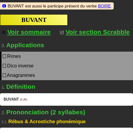
BUVANT est aussi le participe présent du verbe
BOIRE
.
BUVANT
Voir sommaire
Voir section Scrabble
Applications
0.
Rimes
Dico inverse
Anagrammes
Définition
1.
BUVANT
n.m.
Prononciation (2 syllabes)
2.
Rébus & Acrostiche phonémique
2.1.