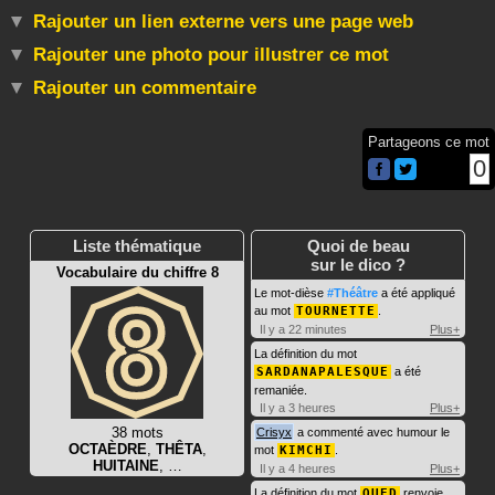
Rajouter un lien externe vers une page web
Rajouter une photo pour illustrer ce mot
Rajouter un commentaire
Partageons ce mot
0
Liste thématique
Quoi de beau
sur le dico ?
Vocabulaire du chiffre 8
Le mot-dièse
#Théâtre
a été appliqué
au mot
TOURNETTE
.
Il y a 22 minutes
Plus+
La définition du mot
SARDANAPALESQUE
a été
remaniée.
Il y a 3 heures
Plus+
38 mots
Crisyx
a commenté avec humour le
OCTAÈDRE
,
THÊTA
,
mot
KIMCHI
.
HUITAINE
, …
Il y a 4 heures
Plus+
La définition du mot
OUED
renvoie