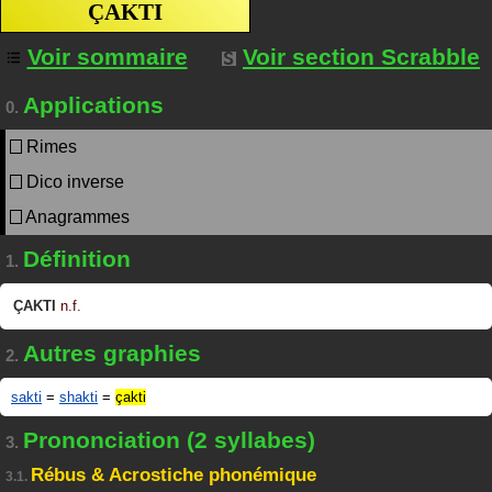
ÇAKTI
Voir sommaire
Voir section Scrabble
Applications
0.
Rimes
Dico inverse
Anagrammes
Définition
1.
ÇAKTI
n.f.
Autres graphies
2.
sakti
=
shakti
=
çakti
Prononciation (2 syllabes)
3.
Rébus & Acrostiche phonémique
3.1.