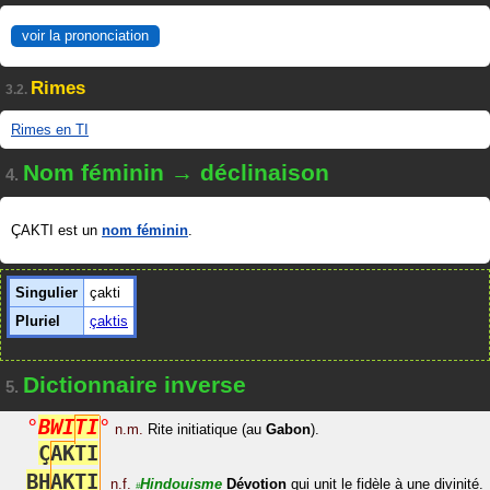
voir la prononciation
Rimes
3.2.
Rimes en TI
Nom féminin → déclinaison
4.
ÇAKTI est un
nom féminin
.
Singulier
çakti
Pluriel
çaktis
Dictionnaire inverse
5.
°
B
W
I
T
I
°
n.m.
Rite initiatique (au
Gabon
).
Ç
A
K
T
I
B
H
A
K
T
I
n.f.
Hindouisme
Dévotion
qui unit le fidèle à une divinité.
#