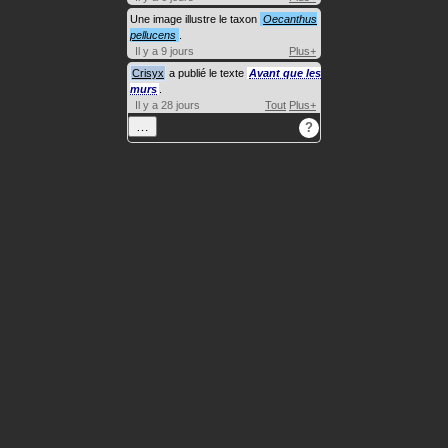
Une image illustre le taxon
Oecanthus
pellucens
.
Il y a 9 jours
Plus+
Crisyx
a publié le texte
Avant que les
murs
.
Il y a 28 jours
Tout
Plus+
…
?