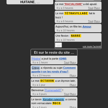
HUITAINE
, …
Le mot
RACIALISME
a été ajouté.
Il y a 3 heures
Tout
Plus+
Le mot
TÉTRASYLLABE
fait le
buzz !
Il y a 6 heures
Tout
Plus+
Aujourd'hui, on fête les
Amour
.
Il y a 10 heures
Une flexion :
NARRE
Il y a 10 heures
…
voir toute l'activité
Et sur le reste du site …
Pépère
a joué la partie
#2460
.
Il y a 1 heure
Tout
Plus+
Crisyx
a répondu au sujet
Comment
appelle t-on les ronds d'eau?
.
Il y a 23 heures
Plus+
Le mot
OCTAVON
a un étymon latin.
Il y a 1 jour
Plus+
Bienvenue
Promenade87
!
Il y a 3 jours
Tout
Plus+
Le taxon
Kerodon rupestris
a comme
nom vernaculaire
MOCO
.
Il y a 6 jours
Plus+