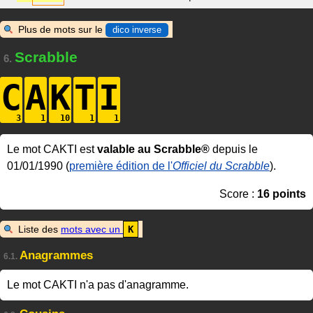
Plus de mots sur le
dico inverse
Scrabble
6.
C
A
K
T
I
Le mot CAKTI est
valable au Scrabble®
depuis le
01/01/1990 (
première édition de l'
Officiel du Scrabble
).
Score :
16 points
Liste des
mots avec un
K
Anagrammes
6.1.
Le mot CAKTI n'a pas d'anagramme.