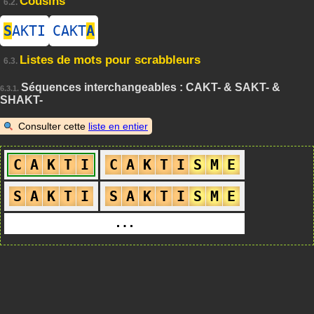
Cousins
6.2.
S
AKTI
CAKT
A
Listes de mots pour scrabbleurs
6.3.
Séquences interchangeables : CAKT- & SAKT- &
6.3.1.
SHAKT-
Consulter cette
liste en entier
C
A
K
T
I
C
A
K
T
I
S
M
E
S
A
K
T
I
S
A
K
T
I
S
M
E
…