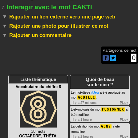
Interagir avec le mot CAKTI
7.
Rajouter un lien externe vers une page web
Rajouter une photo pour illustrer ce mot
Rajouter un commentaire
Partageons ce mot
0
Liste thématique
Quoi de beau
sur le dico ?
Vocabulaire du chiffre 8
Le mot-dièse
#Jeu
a été appliqué au
mot
GOBILLE
.
Il y a 27 minutes
Plus+
L'étymologie du mot
FUSIONNER
a
été modifiée.
Il y a 1 heure
Plus+
La définition du mot
GENS
a été
38 mots
remaniée.
OCTAÈDRE
,
THÊTA
,
Il y a 2 heures
Plus+