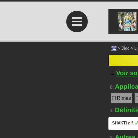
≡
>
Dico
>
Li
Voir s
Applica
0.
Rimes
Définit
1.
SHAKTI
n.f.
#
Autres
2.