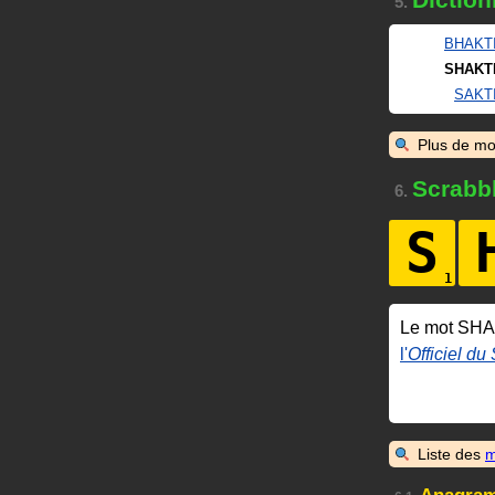
5.
BHAKT
SHAKT
SAKT
Plus de mo
Scrabb
6.
S
Le mot SHA
l'
Officiel du
Liste des
m