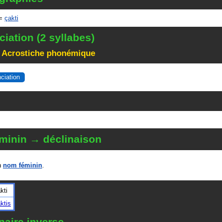
=
çakti
iation (2 syllabes)
 Acrostiche phonémique
nciation
minin → déclinaison
n
nom féminin
.
kti
ktis
naire inverse