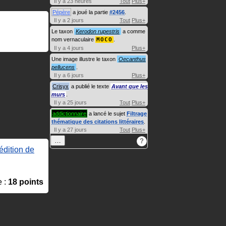
Il y a 23 heures
Tout
Plus+
Pépère
a joué la partie
#2456
.
Il y a 2 jours
Tout
Plus+
Le taxon
Kerodon rupestris
a comme
nom vernaculaire
MOCO
.
Il y a 4 jours
Plus+
Une image illustre le taxon
Oecanthus
pellucens
.
Il y a 6 jours
Plus+
Crisyx
a publié le texte
Avant que les
murs
.
Il y a 25 jours
Tout
Plus+
addictionnaire
a lancé le sujet
Filtrage
thématique des citations littéraires
.
Il y a 27 jours
Tout
Plus+
…
?
édition de
e :
18 points