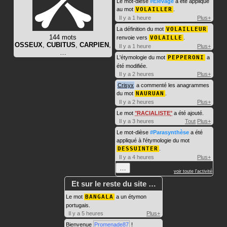
Le mot-dièse
#Élevage
a été appliqué
au mot
VOLAILLER
.
Il y a 1 heure
Plus+
La définition du mot
VOLAILLEUR
144 mots
renvoie vers
VOLAILLE
.
OSSEUX
,
CUBITUS
,
CARPIEN
,
Il y a 1 heure
Plus+
…
L'étymologie du mot
PEPPERONI
a
été modifiée.
Il y a 2 heures
Plus+
Crisyx
a commenté les anagrammes
du mot
NAURUAN
.
Il y a 2 heures
Plus+
Le mot
RACIALISTE
a été ajouté.
Il y a 3 heures
Tout
Plus+
Le mot-dièse
#Parasynthèse
a été
appliqué à l'étymologie du mot
DESSUINTER
.
Il y a 4 heures
Plus+
…
voir toute l'activité
Et sur le reste du site …
Le mot
BANGALA
a un étymon
portugais.
Il y a 5 heures
Plus+
Bienvenue
Promenade87
!