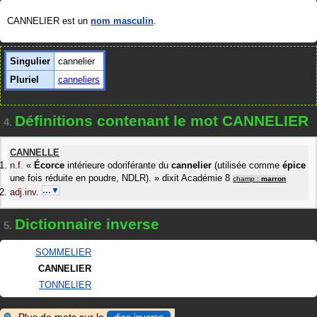
CANNELIER est un
nom masculin
.
Singulier
cannelier
Pluriel
canneliers
Définitions contenant le mot CANNELIER
4.
CANNELLE
n.f.
«
Écorce
intérieure odoriférante du
cannelier
(utilisée comme
épice
une fois réduite en poudre, NDLR).
»
dixit
Académie 8
champ :
marron
…▼
adj.inv.
Dictionnaire inverse
5.
SOMMELIER
CANNELIER
TONNELIER