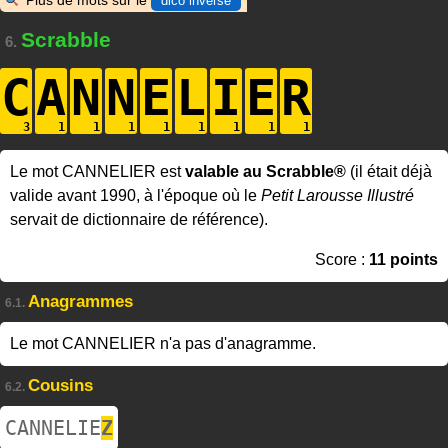
Plus de mots sur le
dico inverse
Scrabble
6.
C
A
N
N
E
L
I
E
R
Le mot CANNELIER est
valable au Scrabble®
(il était déjà
valide avant 1990, à l'époque où le
Petit Larousse Illustré
servait de dictionnaire de référence).
Score :
11 points
Anagrammes
6.1.
Le mot CANNELIER n'a pas d'anagramme.
Cousins
6.2.
CANNELIE
Z