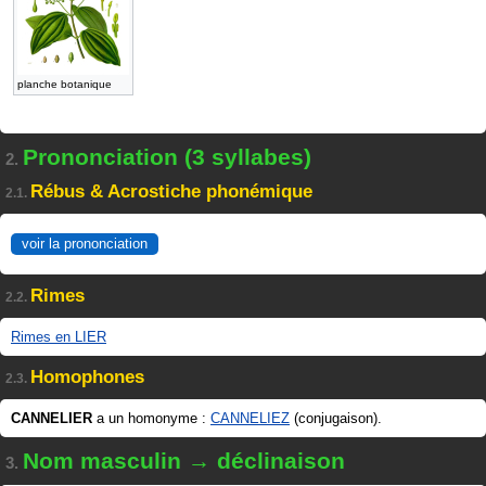
planche botanique
Prononciation (3 syllabes)
2.
Rébus & Acrostiche phonémique
2.1.
voir la prononciation
Rimes
2.2.
Rimes en LIER
Homophones
2.3.
CANNELIER
a un homonyme :
CANNELIEZ
(conjugaison).
Nom masculin → déclinaison
3.