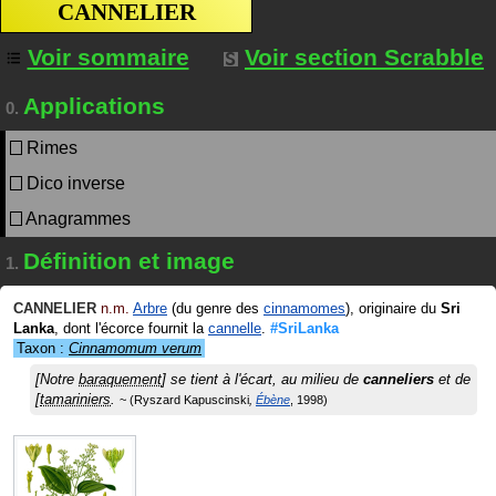
CANNELIER
Voir sommaire
Voir section Scrabble
Applications
0.
Rimes
Dico inverse
Anagrammes
Définition et image
1.
CANNELIER
n.m.
Arbre
(du genre des
cinnamomes
), originaire du
Sri
Lanka
, dont l'écorce fournit la
cannelle
.
#SriLanka
Taxon :
Cinnamomum verum
[Notre
baraquement
] se tient à l'écart, au milieu de
canneliers
et de
[
tamariniers
.
Ryszard Kapuscinski
Ébène
1998