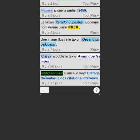
Il y a 1 jour
Tout
Plus+
Pépère
a joué la partie
#2456
.
Il y a 3 jours
Tout
Plus+
Le taxon
Kerodon rupestris
a comme
nom vernaculaire
MOCO
.
Il y a 4 jours
Plus+
Une image illustre le taxon
Oecanthus
pellucens
.
Il y a 7 jours
Plus+
Crisyx
a publié le texte
Avant que les
murs
.
Il y a 26 jours
Tout
Plus+
addictionnaire
a lancé le sujet
Filtrage
thématique des citations littéraires
.
Il y a 27 jours
Tout
Plus+
…
?