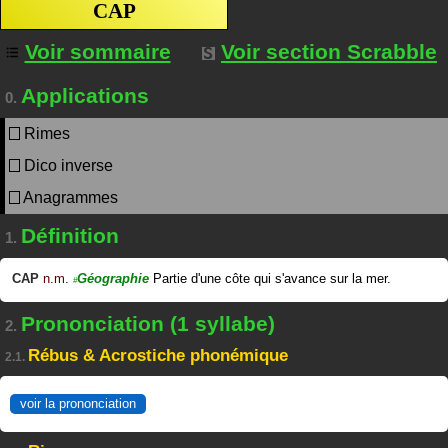
CAP
Voir sommaire
Voir section Scrabble
Applications
0.
Rimes
Dico inverse
Anagrammes
Définition
1.
CAP
n.m.
Géographie
Partie d'une côte qui s'avance sur la mer.
#
Prononciation (1 syllabe)
2.
Rébus & Acrostiche phonémique
2.1.
voir la prononciation