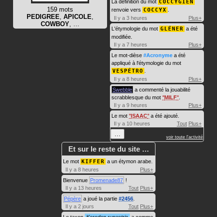
La définition du mot
COCCYGIEN
159 mots
renvoie vers
COCCYX
.
PEDIGREE
,
APICOLE
,
Il y a 3 heures
Plus+
COWBOY
, …
L'étymologie du mot
GLÉNER
a été
modifiée.
Il y a 7 heures
Plus+
Le mot-dièse
#Acronyme
a été
appliqué à l'étymologie du mot
VESPÉTRO
.
Il y a 8 heures
Plus+
Swebble
a commenté la jouabilité
scrabblesque du mot
MILF
.
Il y a 9 heures
Plus+
Le mot
ISAAC
a été ajouté.
Il y a 10 heures
Tout
Plus+
…
voir toute l'activité
Et sur le reste du site …
Le mot
KIFFER
a un étymon arabe.
Il y a 8 heures
Plus+
Bienvenue
Promenade87
!
Il y a 13 heures
Tout
Plus+
Pépère
a joué la partie
#2456
.
Il y a 2 jours
Tout
Plus+
Le taxon
Kerodon rupestris
a comme