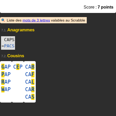
Score :
7 points
Liste des
mots de 3 lettres
valables au Scrabble
Anagrammes
7.1.
CAPS
=
PACS
Cousins
7.2.
G
AP
C
E
P
CA
B
P
AP
CA
F
R
AP
CA
L
W
AP
CA
R
CA
S