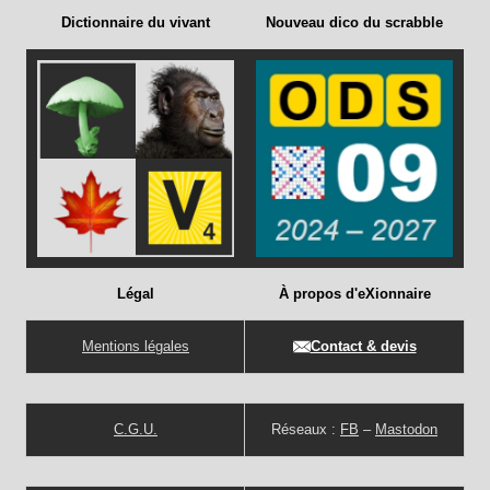
Dictionnaire du vivant
Nouveau dico du scrabble
Légal
À propos d'eXionnaire
Mentions légales
Contact & devis
C.G.U.
Réseaux :
FB
–
Mastodon