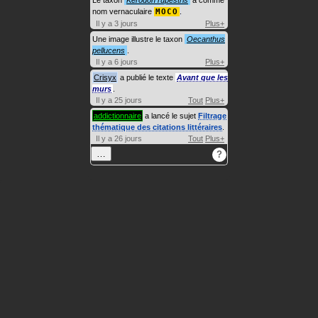
nom vernaculaire
MOCO
.
Il y a 3 jours
Plus+
Une image illustre le taxon
Oecanthus
pellucens
.
Il y a 6 jours
Plus+
Crisyx
a publié le texte
Avant que les
murs
.
Il y a 25 jours
Tout
Plus+
addictionnaire
a lancé le sujet
Filtrage
thématique des citations littéraires
.
Il y a 26 jours
Tout
Plus+
…
?