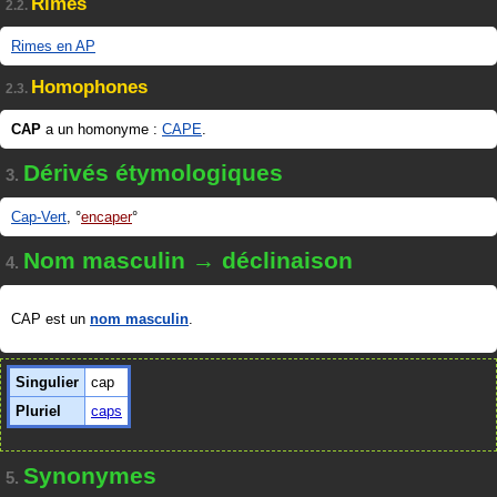
Rimes
2.2.
Rimes en AP
Homophones
2.3.
CAP
a un homonyme :
CAPE
.
Dérivés étymologiques
3.
Cap-Vert
,
encaper
Nom masculin → déclinaison
4.
CAP est un
nom masculin
.
Singulier
cap
Pluriel
caps
Synonymes
5.