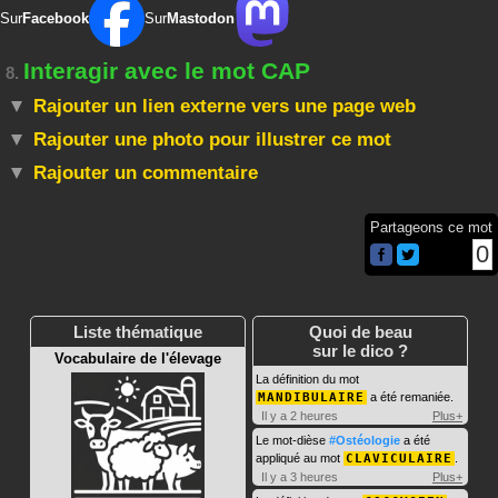
Sur
Facebook
Sur
Mastodon
Interagir avec le mot CAP
8.
Rajouter un lien externe vers une page web
Rajouter une photo pour illustrer ce mot
Rajouter un commentaire
Partageons ce mot
0
Liste thématique
Quoi de beau
sur le dico ?
Vocabulaire de l'élevage
La définition du mot
MANDIBULAIRE
a été remaniée.
Il y a 2 heures
Plus+
Le mot-dièse
#Ostéologie
a été
appliqué au mot
CLAVICULAIRE
.
Il y a 3 heures
Plus+