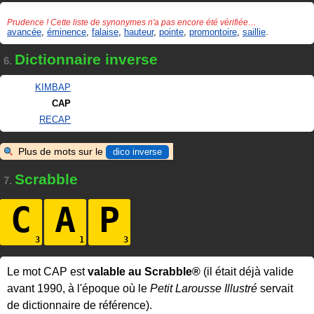
Prudence ! Cette liste de synonymes n'a pas encore été vérifiée…
avancée
,
éminence
,
falaise
,
hauteur
,
pointe
,
promontoire
,
saillie
.
Dictionnaire inverse
6.
KIMBAP
CAP
RECAP
Plus de mots sur le
dico inverse
Scrabble
7.
C
A
P
Le mot CAP est
valable au Scrabble®
(il était déjà valide
avant 1990, à l'époque où le
Petit Larousse Illustré
servait
de dictionnaire de référence).