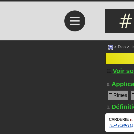
≡
>
Dico
>
Li
Voir s
Applica
0.
Rimes
Définit
1.
CARDERIE
n.
TLFI (CNRTL)