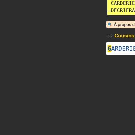
CARDERIE
=
DECRIERA
À propos 
Cousins
6.2.
G
ARDERI