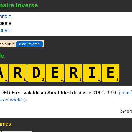
naire inverse
DERIE
DERIE
DERIE
ts sur le
dico inverse
le
A
R
D
E
R
I
E
RDERIE est
valable au Scrabble®
depuis le 01/01/1990 (
premiè
 du Scrabble
).
Scor
mmes