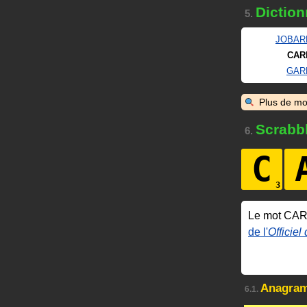
Diction
5.
JOBAR
CAR
GAR
Plus de mo
Scrabb
6.
C
Le mot CA
de l'
Officiel
Anagra
6.1.