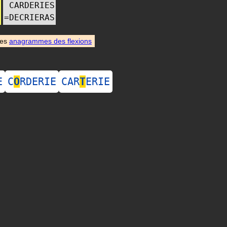
CARDERIES
=
DECRIERAS
des
anagrammes des flexions
E
C
O
RDERIE
CAR
T
ERIE