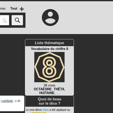
+
mes
Tout
Liste thématique
Vocabulaire du chiffre 8
38 mots
OCTAÈDRE
,
THÊTA
,
HUITAINE
, …
Quoi de beau
e
cardage
.
»
in
sur le dico ?
Le mot-dièse
#Jeu
a été appliqué au