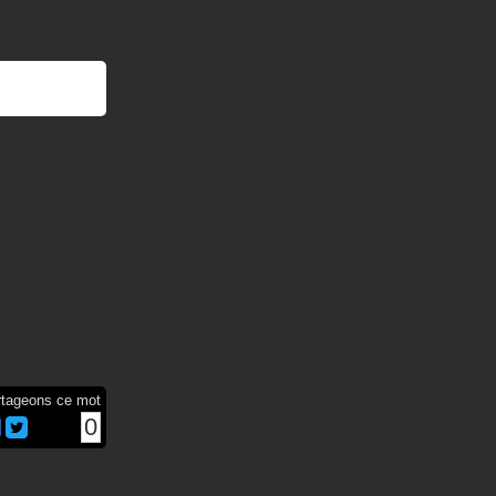
rtageons ce mot
0