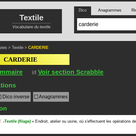
Dico
Anagrammes
Ri
Textile
Vocabulaire du textile
stes
>
Textile
>
CARDERIE
CARDERIE
ommaire
Voir section Scrabble
tions
Dico inverse
Anagrammes
ion
f.
Textile
(filage)
«
Endroit, atelier ou usine, où s'effectuent les opérations d
#