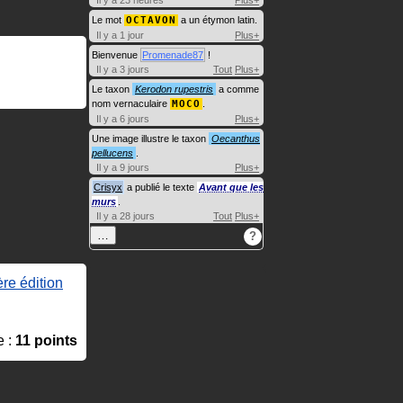
Il y a 23 heures
Plus+
Le mot
OCTAVON
a un étymon latin.
Il y a 1 jour
Plus+
Bienvenue
Promenade87
!
Il y a 3 jours
Tout
Plus+
Le taxon
Kerodon rupestris
a comme
nom vernaculaire
MOCO
.
Il y a 6 jours
Plus+
Une image illustre le taxon
Oecanthus
pellucens
.
Il y a 9 jours
Plus+
Crisyx
a publié le texte
Avant que les
murs
.
Il y a 28 jours
Tout
Plus+
…
?
re édition
e :
11 points