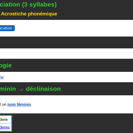
iation (3 syllabes)
 Acrostiche phonémique
nciation
ogie
rie
minin → déclinaison
t un
nom féminin
.
derie
deries