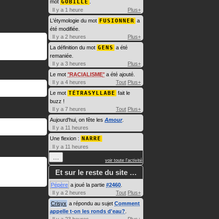
mot
GOBILLE
.
Il y a 1 heure
Plus+
L'étymologie du mot
FUSIONNER
a
été modifiée.
Il y a 2 heures
Plus+
La définition du mot
GENS
a été
remaniée.
Il y a 3 heures
Plus+
Le mot
RACIALISME
a été ajouté.
Il y a 4 heures
Tout
Plus+
Le mot
TÉTRASYLLABE
fait le
buzz !
Il y a 7 heures
Tout
Plus+
Aujourd'hui, on fête les
Amour
.
Il y a 11 heures
Une flexion :
NARRE
Il y a 11 heures
…
voir toute l'activité
Et sur le reste du site …
Pépère
a joué la partie
#2460
.
Il y a 2 heures
Tout
Plus+
Crisyx
a répondu au sujet
Comment
appelle t-on les ronds d'eau?
.