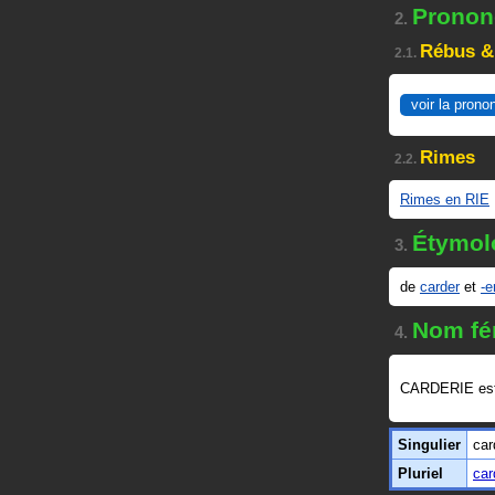
Prononc
2.
Rébus &
2.1.
voir la prono
Rimes
2.2.
Rimes en RIE
Étymol
3.
de
carder
et
-e
Nom fé
4.
CARDERIE es
Singulier
car
Pluriel
car