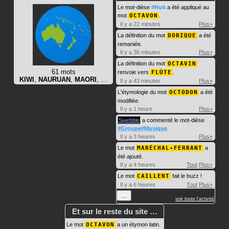
Le mot-dièse
#Huit
a été appliqué au
mot
OCTAVON
.
Il y a 22 minutes
Plus+
La définition du mot
DORIQUE
a été
remaniée.
Il y a 36 minutes
Plus+
La définition du mot
OCTAVIN
61 mots
renvoie vers
FLÛTE
.
KIWI
,
NAURUAN
,
MAORI
, …
Il y a 43 minutes
Plus+
L'étymologie du mot
OCTODON
a été
modifiée.
Il y a 1 heure
Plus+
Swebble
a commenté le mot-dièse
#Groupe#Musique
.
Il y a 3 heures
Plus+
Le mot
MARÉCHAL-FERRANT
a
été ajouté.
Il y a 4 heures
Tout
Plus+
Le mot
CAILLENT
fait le buzz !
Il y a 6 heures
Tout
Plus+
…
voir toute l'activité
Et sur le reste du site …
Le mot
OCTAVON
a un étymon latin.