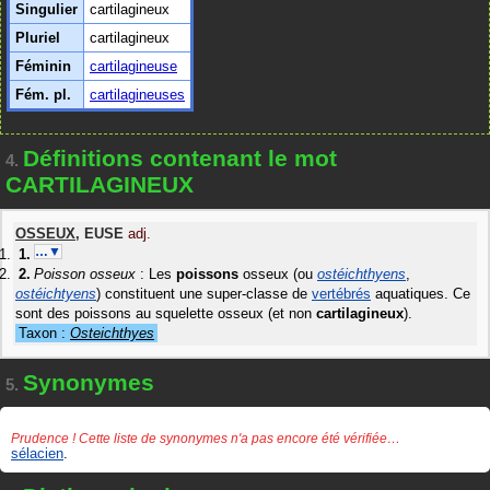
Singulier
cartilagineux
Pluriel
cartilagineux
Féminin
cartilagineuse
Fém. pl.
cartilagineuses
Définitions contenant le mot
4.
CARTILAGINEUX
OSSEUX
,
EUSE
adj.
…▼
Poisson osseux
: Les
poissons
osseux (ou
ostéichthyens
,
ostéichtyens
) constituent une super-classe de
vertébrés
aquatiques. Ce
sont des poissons au squelette osseux (et non
cartilagineux
).
Taxon :
Osteichthyes
Synonymes
5.
Prudence ! Cette liste de synonymes n'a pas encore été vérifiée…
sélacien
.