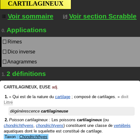
CARTILAGINEUX
Voir sommaire
Voir section Scrabble
Applications
0.
Rimes
Dico inverse
Anagrammes
2 définitions
1.
CARTILAGINEUX
,
EUSE
adj.
«
Qui est de la nature du
cartilage
; composé de cartilages.
»
dixit
Littré
dégénérescence
cartilagineuse
Poisson cartilagineux
: Les poissons
cartilagineux
(ou
chondrichthyens
,
chondrichtyens
) constituent une classe de
vertébrés
aquatiques dont le squelette est constitué de cartilage.
Taxon :
Chondrichthyes