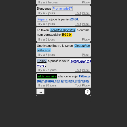
Il y a 2 heures
Plus+
Bienvenue
Promenade87
!
Il y a 2 jours
Tout
Plus+
Pépère
a joué la partie
#2456
.
Il y a 4 jours
Tout
Plus+
Le taxon
Kerodon rupestris
a comme
nom vernaculaire
MOCO
.
Il y a 5 jours
Plus+
Une image illustre le taxon
Oecanthus
pellucens
.
Il y a 8 jours
Plus+
Crisyx
a publié le texte
Avant que les
murs
.
Il y a 27 jours
Tout
Plus+
addictionnaire
a lancé le sujet
Filtrage
thématique des citations littéraires
.
Il y a 28 jours
Tout
Plus+
…
?