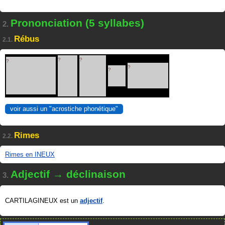
Prononciation (5 syllabes)
2.
Rébus
2.1.
?
?
?
?
?
voir aussi un "acrostiche phonétique"
Rimes
2.2.
Rimes en INEUX
Adjectif → déclinaison
3.
CARTILAGINEUX est un
adjectif
.