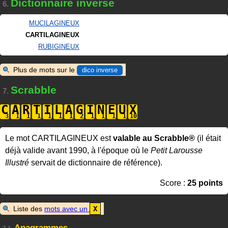
Dictionnaire inverse
6.
MUCILAGINEUX
CARTILAGINEUX
RUBIGINEUX
Plus de mots sur le
dico inverse
Scrabble
7.
C
A
R
T
I
L
A
G
I
N
E
U
X
Le mot CARTILAGINEUX est
valable au Scrabble®
(il était
déjà valide avant 1990, à l'époque où le
Petit Larousse
Illustré
servait de dictionnaire de référence).
Score :
25 points
Liste des
mots avec un
X
Anagrammes