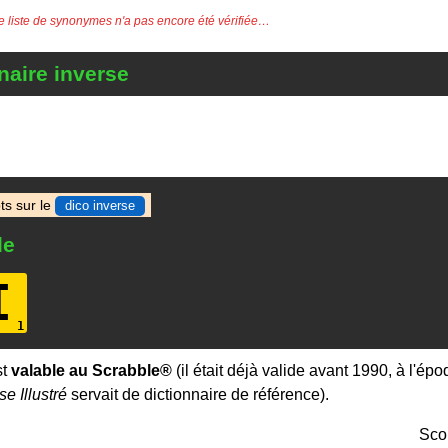
e liste de synonymes n'a pas encore été vérifiée…
naire inverse
ts sur le
dico inverse
le
I
st
valable au Scrabble®
(il était déjà valide avant 1990, à l'ép
se Illustré
servait de dictionnaire de référence).
Sco