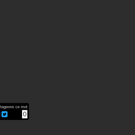
rtageons ce mot
0