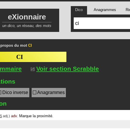
Dico
Anagrammes
Ri
eXionnaire
un dico, un réseau, des mots
 propos du mot
CI
CI
ommaire
Voir section Scrabble
tions
Dico inverse
Anagrammes
ion
adv.
Marque la proximité.
IS
adj.)