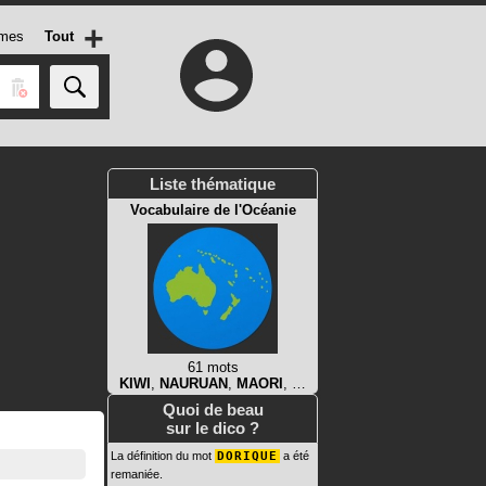
+
mes
Tout
Liste thématique
Vocabulaire de l'Océanie
61 mots
KIWI
,
NAURUAN
,
MAORI
, …
Quoi de beau
sur le dico ?
La définition du mot
DORIQUE
a été
remaniée.