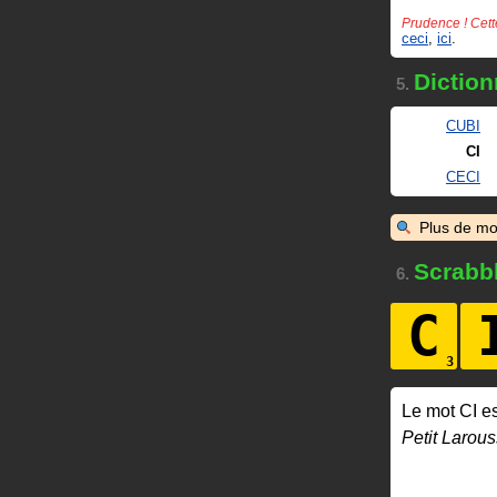
Prudence ! Cett
ceci
,
ici
.
Diction
5.
CUBI
CI
CECI
Plus de mo
Scrabb
6.
C
Le mot CI e
Petit Larous