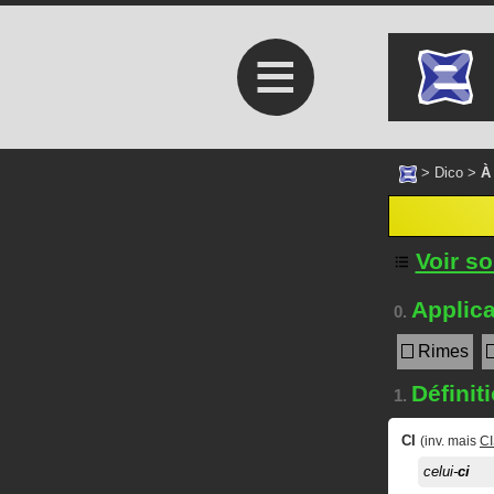
≡
>
Dico
>
À
Voir s
Applica
0.
Rimes
Définit
1.
CI
(inv. mais
C
celui-
ci