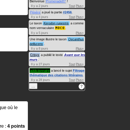
Bienvenue
Promenade87
!
Il y a 2 jours
Tout
Plus+
Pépère
a joué la partie
#2456
.
Il y a 4 jours
Tout
Plus+
Le taxon
Kerodon rupestris
a comme
nom vernaculaire
MOCO
.
Il y a 5 jours
Plus+
Une image illustre le taxon
Oecanthus
pellucens
.
Il y a 8 jours
Plus+
Crisyx
a publié le texte
Avant que les
murs
.
Il y a 27 jours
Tout
Plus+
addictionnaire
a lancé le sujet
Filtrage
thématique des citations littéraires
.
Il y a 28 jours
Tout
Plus+
…
?
oque où le
re :
4 points