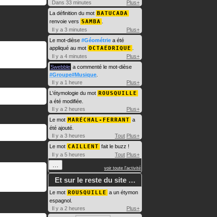
Dans 33 minutes
Plus+
La définition du mot
BATUCADA
renvoie vers
SAMBA
.
Il y a 3 minutes
Plus+
Le mot-dièse
#Géométrie
a été
appliqué au mot
OCTAÉDRIQUE
.
Il y a 4 minutes
Plus+
Swebble
a commenté le mot-dièse
#Groupe#Musique
.
Il y a 1 heure
Plus+
L'étymologie du mot
ROUSQUILLE
a été modifiée.
Il y a 2 heures
Plus+
Le mot
MARÉCHAL-FERRANT
a
été ajouté.
Il y a 3 heures
Tout
Plus+
Le mot
CAILLENT
fait le buzz !
Il y a 5 heures
Tout
Plus+
…
voir toute l'activité
Et sur le reste du site …
Le mot
ROUSQUILLE
a un étymon
espagnol.
Il y a 2 heures
Plus+