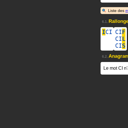
Liste des
m
Rallonge
6.1.
I
CI
CI
F
CI
L
CI
S
Anagra
6.2.
Le mot CI n