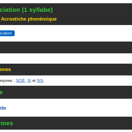
iation (1 syllabe)
 Acrostiche phonémique
nciation
ones
monymes :
SCIE
,
SI
et
SIS
.
e
rbe
.
ymes