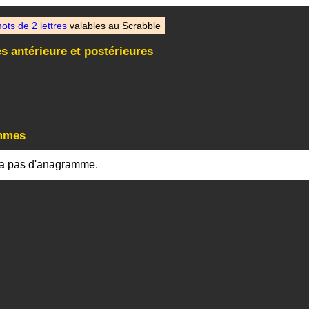
ots de 2 lettres
valables au Scrabble
s antérieure et postérieures
mmes
'a pas d'anagramme.