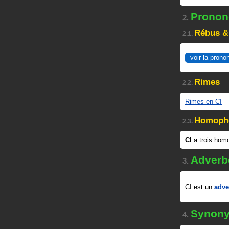
Prononc
2.
Rébus &
2.1.
voir la prono
Rimes
2.2.
Rimes en CI
Homoph
2.3.
CI
a trois ho
Adverb
3.
CI est un
adve
Synon
4.