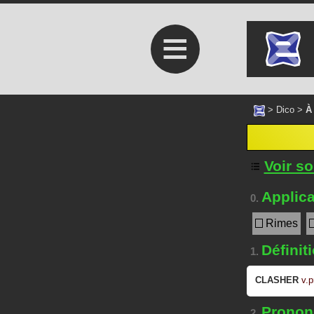
≡
>
Dico
>
À
Voir s
Applica
0.
Rimes
Définit
1.
CLASHER
v.p
Prononc
2.