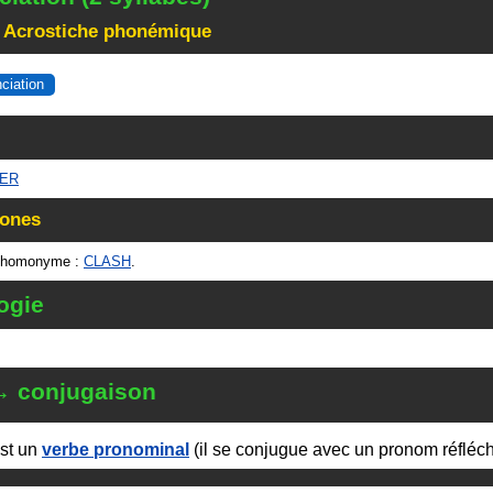
 Acrostiche phonémique
nciation
HER
ones
 homonyme :
CLASH
.
ogie
→ conjugaison
st un
verbe pronominal
(il se conjugue avec un pronom réfléch