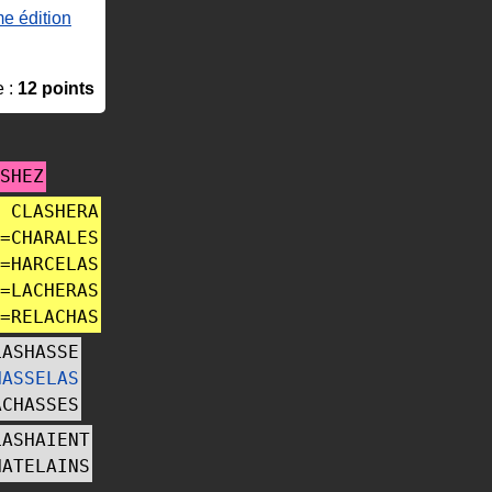
e édition
e :
12 points
SHEZ
CLASHERA
=
CHARALES
=
HARCELAS
=
LACHERAS
=
RELACHAS
LASHASSE
HASSELAS
ACHASSES
LASHAIENT
HATELAINS