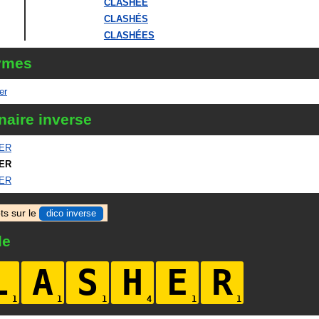
CLASHÉE
CLASHÉS
CLASHÉES
ymes
er
naire inverse
ER
ER
ER
ts sur le
dico inverse
le
L
A
S
H
E
R