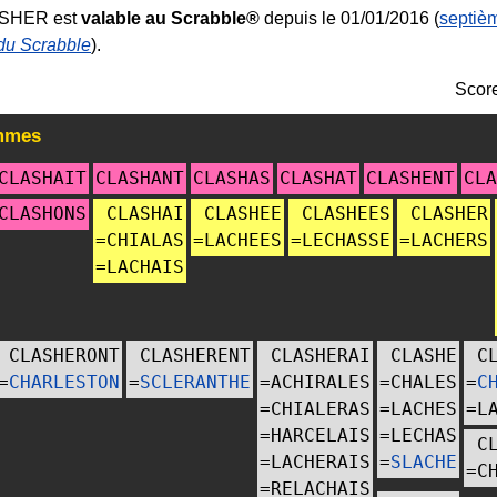
ASHER est
valable au Scrabble®
depuis le 01/01/2016 (
septièm
 du Scrabble
).
Scor
mmes
CLASHAIT
CLASHANT
CLASHAS
CLASHAT
CLASHENT
CLA
CLASHONS
CLASHAI
CLASHEE
CLASHEES
CLASHER
=
CHIALAS
=
LACHEES
=
LECHASSE
=
LACHERS
=
LACHAIS
CLASHERONT
CLASHERENT
CLASHERAI
CLASHE
C
=
CHARLESTON
=
SCLERANTHE
=
ACHIRALES
=
CHALES
=
C
=
CHIALERAS
=
LACHES
=
L
=
HARCELAIS
=
LECHAS
C
=
LACHERAIS
=
SLACHE
=
C
=
RELACHAIS