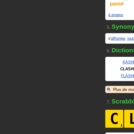
passé
à propos
Synon
5.
s'
affronter
,
jout
Diction
6.
KASH
CLASH
FLASH
Plus de mo
Scrabb
7.
C