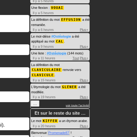
Il y a 5 heures
Une flexion :
VOUAI
Il y a 5 heures
La définition du mot
EFFUSION
a été
remaniée.
Il y a 6 heures
Plus+
Le mot-dièse
#Ostéologie
a été
appliqué au mot
CAL
.
Il y a 9 heures
Plus+
Une liste :
#Ostéologie
(144 mots)
Il y a 11 heures
Tout
Plus+
La définition du mot
CLAVICULAIRE
renvoie vers
CLAVICULE
.
Il y a 15 heures
Plus+
L'étymologie du mot
GLÉNER
a été
modifiée.
Il y a 19 heures
Plus+
…
voir toute l'activité
Et sur le reste du site …
Le mot
KIFFER
a un étymon arabe.
i).
Il y a 20 heures
Plus+
Bienvenue
Promenade87
!