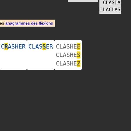
CLASHA
=
LACHAS
des
anagrammes des flexions
C
R
ASHER
CLAS
S
ER
CLASHE
E
CLASHE
S
CLASHE
Z