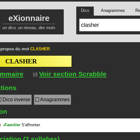
Dico
Anagrammes
Ri
eXionnaire
un dico, un réseau, des mots
 propos du mot
CLASHER
CLASHER
ommaire
Voir section Scrabble
tions
Dico inverse
Anagrammes
ion
r.
Familier
S'affronter.
#
iation (2 syllabes)