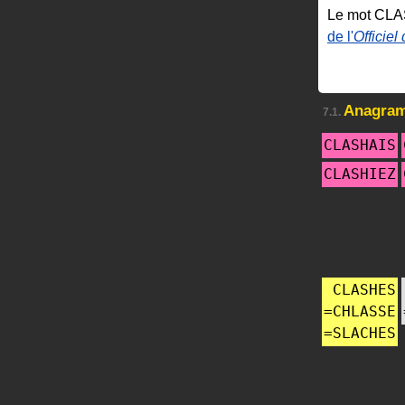
Le mot CL
de l'
Officiel
Anagra
7.1.
CLASHAIS
CLASHIEZ
CLASHES
=
CHLASSE
=
SLACHES