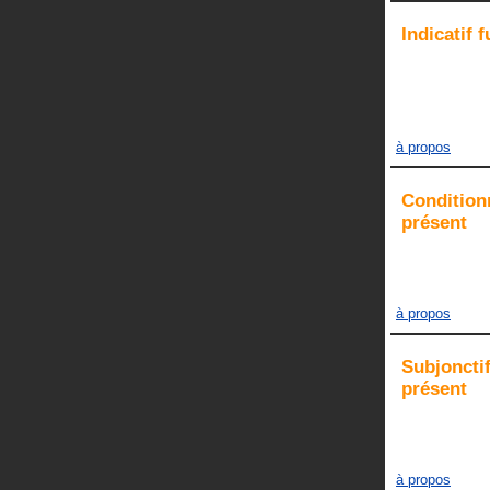
Indicatif
f
à propos
Condition
présent
à propos
Subjoncti
présent
à propos