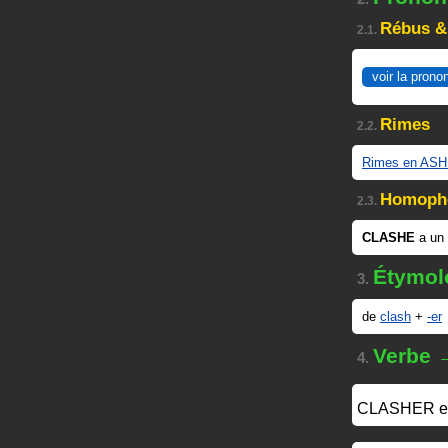
Rébus &
2.1.
voir la prono
Rimes
2.2.
Rimes en AS
Homoph
2.3.
CLASHE
a un
Étymol
3.
de
clash
+
-er
Verbe 
4.
CLASHER
e