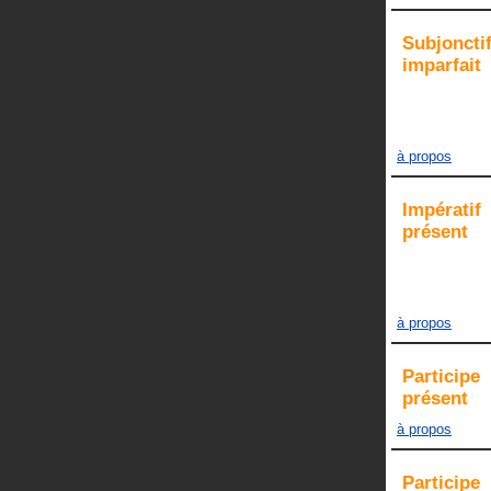
Subjoncti
imparfait
à propos
Impératif
présent
à propos
Participe
présent
à propos
Participe