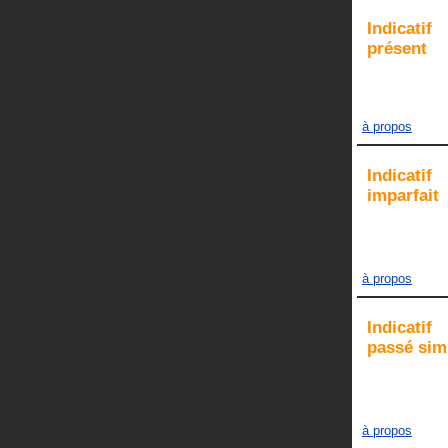
Indicatif
présent
à propos
Indicatif
imparfait
à propos
Indicatif
passé sim
à propos