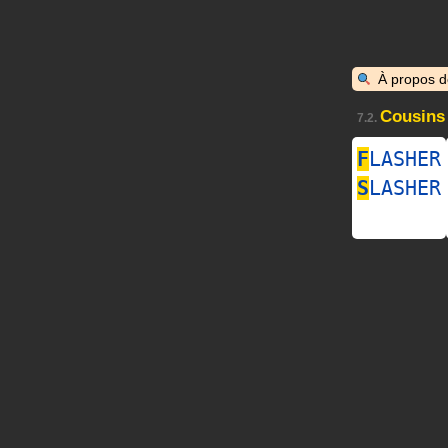
À propos 
Cousins
7.2.
F
LASHER
S
LASHER