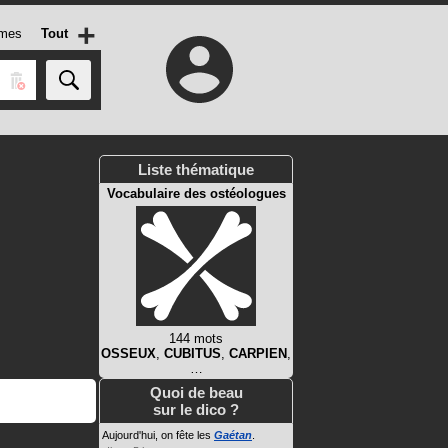
+
mes
Tout
Liste thématique
Vocabulaire des ostéologues
144 mots
OSSEUX
,
CUBITUS
,
CARPIEN
,
…
Quoi de beau
sur le dico ?
Aujourd'hui, on fête les
Gaétan
.