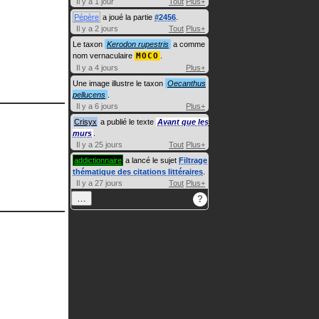
Il y a 1 jour
Tout
Plus+
Pépère
a joué la partie
#2456
.
Il y a 2 jours
Tout
Plus+
Le taxon
Kerodon rupestris
a comme
nom vernaculaire
MOCO
.
Il y a 4 jours
Plus+
Une image illustre le taxon
Oecanthus
pellucens
.
Il y a 6 jours
Plus+
Crisyx
a publié le texte
Avant que les
murs
.
Il y a 25 jours
Tout
Plus+
addictionnaire
a lancé le sujet
Filtrage
thématique des citations littéraires
.
Il y a 27 jours
Tout
Plus+
…
?