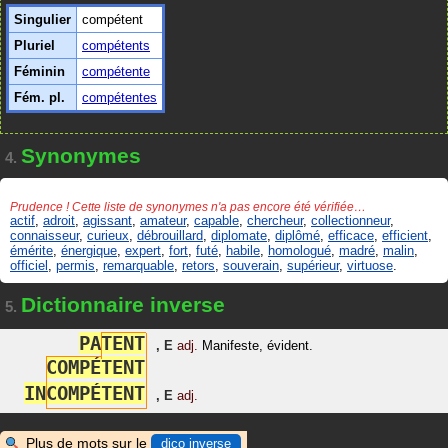
Singulier
compétent
Pluriel
compétents
Féminin
compétente
Fém. pl.
compétentes
Synonymes
4.
Prudence ! Cette liste de synonymes n'a pas encore été vérifiée…
actif
,
adroit
,
agissant
,
amateur
,
capable
,
chercheur
,
collectionneur
,
connaisseur
,
curieux
,
débrouillard
,
diplomate
,
diplômé
,
efficace
,
efficient
,
émérite
,
énergique
,
expert
,
fort
,
futé
,
habile
,
homologué
,
madré
,
malin
,
officiel
,
permis
,
remarquable
,
retors
,
souverain
,
supérieur
,
virtuose
.
Dictionnaire inverse
5.
P
A
T
E
N
T
,
E
adj.
Manifeste, évident.
C
O
M
P
É
T
E
N
T
I
N
C
O
M
P
É
T
E
N
T
,
E
adj.
Plus de mots sur le
dico inverse