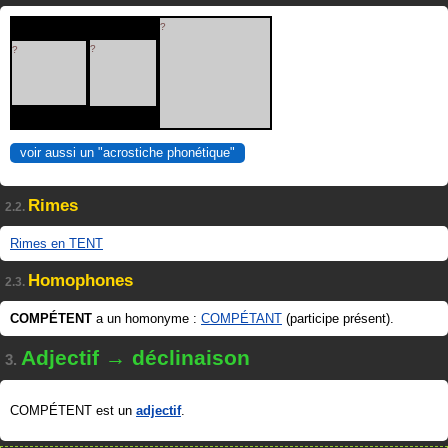
?
?
?
voir aussi un "acrostiche phonétique"
Rimes
2.2.
Rimes en TENT
Homophones
2.3.
COMPÉTENT
a un homonyme :
COMPÉTANT
(participe présent).
Adjectif → déclinaison
3.
COMPÉTENT est un
adjectif
.