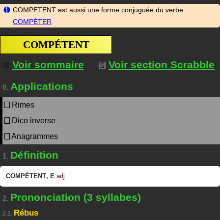
COMPETENT est aussi une forme conjuguée du verbe
COMPÉTER
.
COMPÉTENT
Voir sommaire
Voir section Scrabble
Applications
0.
Rimes
Dico inverse
Anagrammes
Définition
1.
COMPÉTENT
,
E
adj.
Prononciation (3 syllabes)
2.
Rébus
2.1.