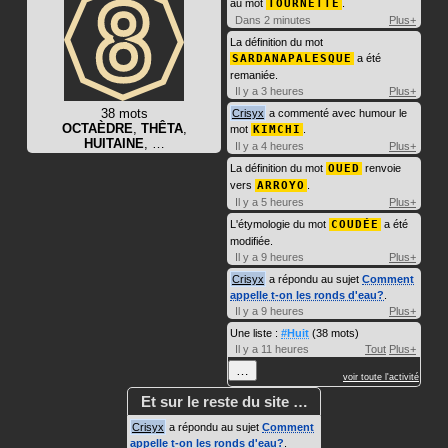
au mot
TOURNETTE
.
Dans 2 minutes
Plus+
La définition du mot
SARDANAPALESQUE
a été
remaniée.
Il y a 3 heures
Plus+
38 mots
Crisyx
a commenté avec humour le
OCTAÈDRE
,
THÊTA
,
mot
KIMCHI
.
HUITAINE
, …
Il y a 4 heures
Plus+
La définition du mot
OUED
renvoie
vers
ARROYO
.
Il y a 5 heures
Plus+
L'étymologie du mot
COUDÉE
a été
modifiée.
Il y a 9 heures
Plus+
Crisyx
a répondu au sujet
Comment
appelle t-on les ronds d'eau?
.
Il y a 9 heures
Plus+
Une liste :
#Huit
(38 mots)
Il y a 11 heures
Tout
Plus+
…
voir toute l'activité
Et sur le reste du site …
Crisyx
a répondu au sujet
Comment
appelle t-on les ronds d'eau?
.