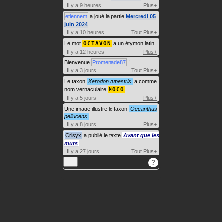
Il y a 9 heures
Plus+
etiennem
a joué la partie
Mercredi 05
juin 2024
.
Il y a 10 heures
Tout
Plus+
Le mot
OCTAVON
a un étymon latin.
Il y a 12 heures
Plus+
Bienvenue
Promenade87
!
Il y a 3 jours
Tout
Plus+
Le taxon
Kerodon rupestris
a comme
nom vernaculaire
MOCO
.
Il y a 5 jours
Plus+
Une image illustre le taxon
Oecanthus
pellucens
.
Il y a 8 jours
Plus+
Crisyx
a publié le texte
Avant que les
murs
.
Il y a 27 jours
Tout
Plus+
…
?