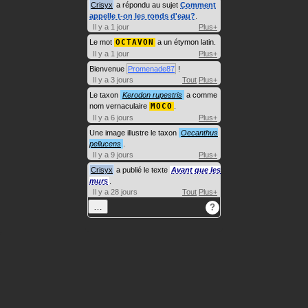
Crisyx
a répondu au sujet
Comment
appelle t-on les ronds d'eau?
.
Il y a 1 jour
Plus+
Le mot
OCTAVON
a un étymon latin.
Il y a 1 jour
Plus+
Bienvenue
Promenade87
!
Il y a 3 jours
Tout
Plus+
Le taxon
Kerodon rupestris
a comme
nom vernaculaire
MOCO
.
Il y a 6 jours
Plus+
Une image illustre le taxon
Oecanthus
pellucens
.
Il y a 9 jours
Plus+
Crisyx
a publié le texte
Avant que les
murs
.
Il y a 28 jours
Tout
Plus+
…
?