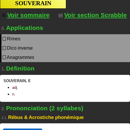
SOUVERAIN
Voir sommaire
Voir section Scrabble
Applications
0.
Rimes
Dico inverse
Anagrammes
Définition
1.
SOUVERAIN
,
E
adj.
n.
Prononciation (2 syllabes)
2.
Rébus & Acrostiche phonémique
2.1.