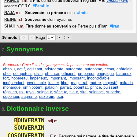
PRINCE
n.m.
«
Fils
du roi ou du
souverain
régnant.
»
in
Wiktionnaire
-
licence CC 3.0.
#Famille
RAJA
n.m.
Souverain
ou
prince
indien.
#Inde
REINE
n.f.
Souveraine
d'un royaume.
SHAH
n.m.
Titre donné au
souverain
de Perse puis d'Iran.
#Iran
16 mots
|
<<
<
Page
>
>>
Synonymes
7.
Prudence ! Cette liste de synonymes n'a pas encore été vérifiée…
absolu
,
actif
,
agissant
,
aristocrate
,
autocrate
,
autonome
,
césar
,
châtelain
,
chef
,
compétent
,
divin
,
efficace
,
efficient
,
empereur
,
énergique
,
fastueux
,
fort
,
hobereau
,
impérieux
,
important
,
imposant
,
incontrôlable
,
indépendant
,
invérifiable
,
kaiser
,
libre
,
magistral
,
maître
,
majesté
,
mikado
,
monarque
,
omnipotent
,
paladin
,
parfait
,
potentat
,
prince
,
puissant
,
régalien
,
roi
,
royal
,
seigneur
,
sérieux
,
sieur
,
sire
,
solennel
,
superbe
,
supérieur
,
suprême
,
suzerain
,
tsar
.
Dictionnaire inverse
8.
R
O
U
V
E
R
A
I
N
adj.m.
S
O
U
V
E
R
A
I
N
C
O
S
O
U
V
E
R
A
I
N
,
E
n.
Personne qui partage le titre de
souverain