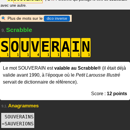
avec une autre.
Plus de mots sur le
dico inverse
Scrabble
9.
S
O
U
V
E
R
A
I
N
Le mot SOUVERAIN est
valable au Scrabble®
(il était déjà
valide avant 1990, à l'époque où le
Petit Larousse Illustré
servait de dictionnaire de référence).
Score :
12 points
Anagrammes
9.1.
SOUVERAINS
=
SAUVERIONS