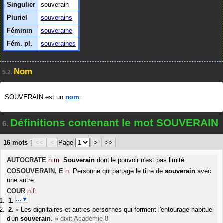
Singulier
souverain
Pluriel
souverains
Féminin
souveraine
Fém. pl.
souveraines
Nom
5.2.
SOUVERAIN est un
nom
.
Définitions contenant le mot SOUVERAIN
6.
16 mots
|
<<
<
Page
>
>>
AUTOCRATE
n.m.
Souverain
dont le pouvoir n'est pas limité.
COSOUVERAIN
,
E
n.
Personne qui partage le titre de
souverain
avec
une autre.
COUR
n.f.
…▼
«
Les dignitaires et autres personnes qui forment l'entourage habituel
d'un
souverain
.
»
dixit
Académie 8