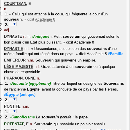
COURTISAN
,
E
n.
«
Celui qui est attaché à la
cour
, qui fréquente la cour d'un
souverain
.
»
dixit
Académie 8
…▼
adj.
DYNASTE
n.m.
Antiquité
«
Petit
souverain
qui gouvernait selon le
#
bon plaisir d'un État plus puissant.
»
dixit
Académie 8
DYNASTIE
n.f.
«
Descendance, succession des
souverains
d'une
même famille qui ont régné dans un pays.
»
dixit
Académie 8
#Famille
EMPEREUR
n.m.
Souverain
qui gouverne un
empire
.
LÈSE-MAJESTÉ
n.f.
Grave atteinte à un
souverain
ou à quelque
chose de respectable.
PHARAON
,
ONNE
n.
Antiquité
(égyptienne)
Titre par lequel on désigne les
Souverains
#
de l'ancienne
Égypte
, avant la conquête de ce pays par les Perses.
#Égypte
(antique)
…▼
PONTIFE
n.m.
…▼
Catholicisme
Le
souverain
pontife
: le
pape
.
#
POTENTAT
,
E
n.
Souverain
qui possède un pouvoir absolu.