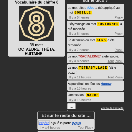
sur le dico ?
Vocabulaire du chiffre 8
Le mot-dièse
#Jeu
a été appliqué au
mot
GOBILLE
.
Il y a 5 heures
Plus+
L'étymologie du mot
FUSIONNER
a
été modifiée.
Il y a 6 heures
Plus+
La définition du mot
GENS
a été
38 mots
remaniée.
OCTAÈDRE
,
THÊTA
,
Il y a 7 heures
Plus+
HUITAINE
, …
Le mot
RACIALISME
a été ajouté.
Il y a 8 heures
Tout
Plus+
Le mot
TÉTRASYLLABE
fait le
buzz !
Il y a 11 heures
Tout
Plus+
Aujourd'hui, on fête les
Amour
.
Il y a 15 heures
Une flexion :
NARRE
Il y a 15 heures
…
voir toute l'activité
Et sur le reste du site …
Pépère
a joué la partie
#2460
.
Il y a 6 heures
Tout
Plus+