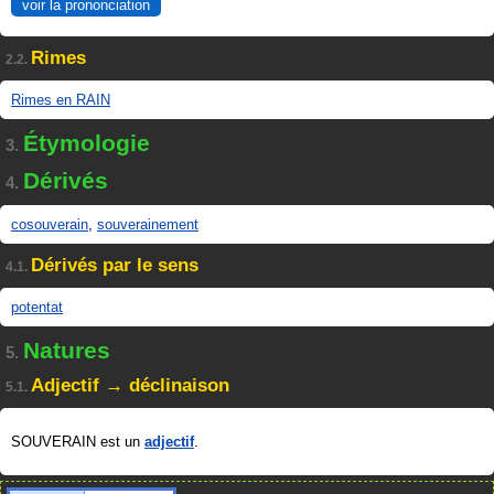
voir la prononciation
Rimes
2.2.
Rimes en RAIN
Étymologie
3.
Dérivés
4.
cosouverain
,
souverainement
Dérivés par le sens
4.1.
potentat
Natures
5.
Adjectif → déclinaison
5.1.
SOUVERAIN est un
adjectif
.