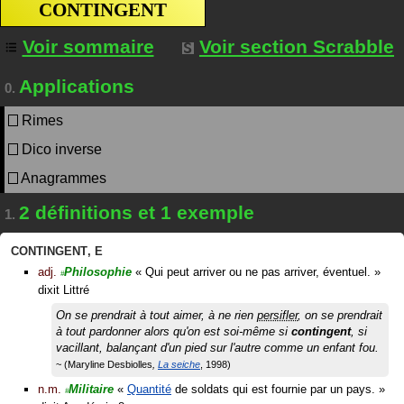
CONTINGENT
Voir sommaire
Voir section Scrabble
Applications
0.
Rimes
Dico inverse
Anagrammes
2 définitions et 1 exemple
1.
CONTINGENT
,
E
adj.
Philosophie
«
Qui peut arriver ou ne pas arriver, éventuel.
»
#
dixit
Littré
On se prendrait à tout aimer, à ne rien
persifler
, on se prendrait
à tout pardonner alors qu'on est soi-même si
contingent
, si
vacillant, balançant d'un pied sur l'autre comme un enfant fou.
Maryline Desbiolles
La seiche
1998
n.m.
Militaire
«
Quantité
de soldats qui est fournie par un pays.
»
#