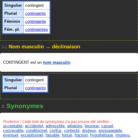
Singulier
contingent
Pluriel
contingents
Féminin
contingente
Fém. pl.
contingentes
Nom masculin → déclinaison
3.2.
CONTINGENT est un
nom masculin
.
Singulier
contingent
Pluriel
contingents
Synonymes
4.
Prudence ! Cette liste de synonymes n'a pas encore été vérifiée…
acceptable
,
accidentel
,
admissible
,
aléatoire
,
brusque
,
casuel
,
concevable
,
conditionnel
,
confus
,
contesté
,
douteux
,
envisageable
,
éventuel
,
exceptionnel
,
faisable
,
fortuit
,
fraction
,
hypothétique
,
imprévu
,