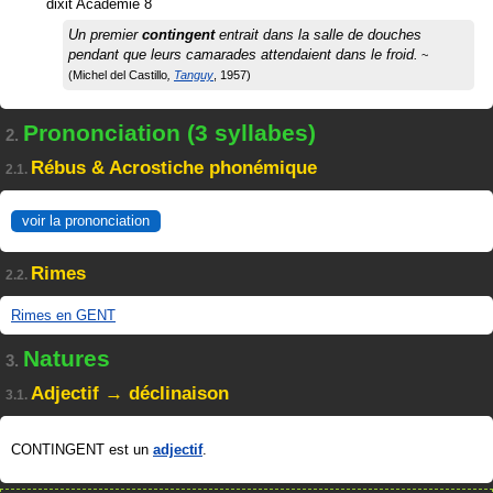
dixit
Académie 8
Un premier
contingent
entrait dans la salle de douches
pendant que leurs camarades attendaient dans le froid.
Michel del Castillo
Tanguy
1957
Prononciation (3 syllabes)
2.
Rébus & Acrostiche phonémique
2.1.
voir la prononciation
Rimes
2.2.
Rimes en GENT
Natures
3.
Adjectif → déclinaison
3.1.
CONTINGENT est un
adjectif
.