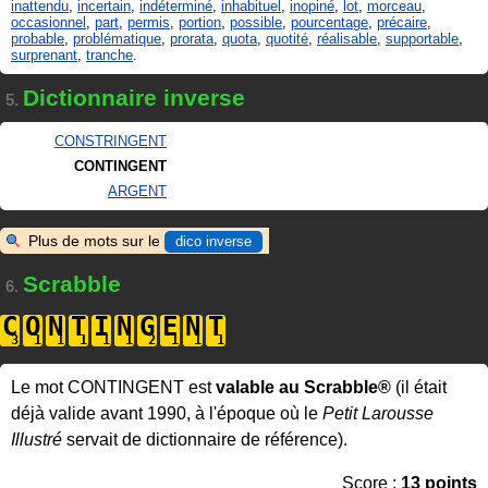
inattendu
,
incertain
,
indéterminé
,
inhabituel
,
inopiné
,
lot
,
morceau
,
occasionnel
,
part
,
permis
,
portion
,
possible
,
pourcentage
,
précaire
,
probable
,
problématique
,
prorata
,
quota
,
quotité
,
réalisable
,
supportable
,
surprenant
,
tranche
.
Dictionnaire inverse
5.
CONSTRINGENT
CONTINGENT
ARGENT
Plus de mots sur le
dico inverse
Scrabble
6.
C
O
N
T
I
N
G
E
N
T
Le mot CONTINGENT est
valable au Scrabble®
(il était
déjà valide avant 1990, à l'époque où le
Petit Larousse
Illustré
servait de dictionnaire de référence).
Score :
13 points