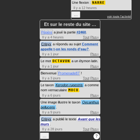
Une flexion :
NARRE
Il y a 12 heures
…
voir toute l'activité
Et sur le reste du site …
Pépère
a joué la partie
#2460
.
Il y a 4 heures
Tout
Plus+
Crisyx
a répondu au sujet
Comment
appelle t-on les ronds d'eau?
.
Il y a 1 jour
Plus+
Le mot
OCTAVON
a un étymon latin.
Il y a 1 jour
Plus+
Bienvenue
Promenade87
!
Il y a 3 jours
Tout
Plus+
Le taxon
Kerodon rupestris
a comme
nom vernaculaire
MOCO
.
Il y a 6 jours
Plus+
Une image illustre le taxon
Oecanthus
pellucens
.
Il y a 9 jours
Plus+
Crisyx
a publié le texte
Avant que les
murs
.
Il y a 28 jours
Tout
Plus+
…
?