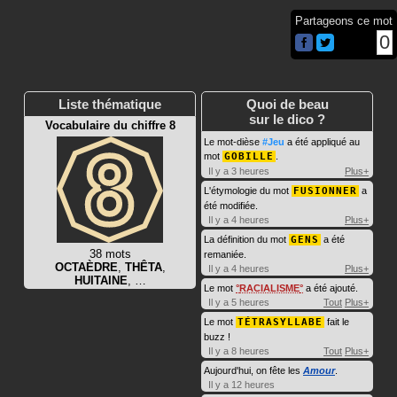
Partageons ce mot
0
Liste thématique
Quoi de beau
sur le dico ?
Vocabulaire du chiffre 8
Le mot-dièse
#Jeu
a été appliqué au
mot
GOBILLE
.
Il y a 3 heures
Plus+
L'étymologie du mot
FUSIONNER
a
été modifiée.
Il y a 4 heures
Plus+
La définition du mot
GENS
a été
38 mots
remaniée.
OCTAÈDRE
,
THÊTA
,
Il y a 4 heures
Plus+
HUITAINE
, …
Le mot
RACIALISME
a été ajouté.
Il y a 5 heures
Tout
Plus+
Le mot
TÉTRASYLLABE
fait le
buzz !
Il y a 8 heures
Tout
Plus+
Aujourd'hui, on fête les
Amour
.
Il y a 12 heures