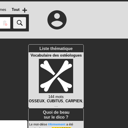
+
mes
Tout
Liste thématique
Vocabulaire des ostéologues
144 mots
OSSEUX
,
CUBITUS
,
CARPIEN
,
…
Quoi de beau
sur le dico ?
Le mot-dièse
#Armement
a été