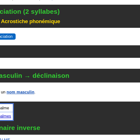
iation (2 syllabes)
 Acrostiche phonémique
nciation
sculin → déclinaison
 un
nom masculin
.
palme
palmes
naire inverse