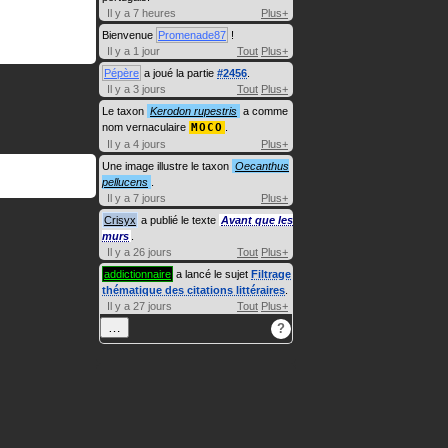
Il y a 7 heures
Plus+
Bienvenue
Promenade87
!
Il y a 1 jour
Tout
Plus+
Pépère
a joué la partie
#2456
.
Il y a 3 jours
Tout
Plus+
Le taxon
Kerodon rupestris
a comme
nom vernaculaire
MOCO
.
Il y a 4 jours
Plus+
Une image illustre le taxon
Oecanthus
pellucens
.
Il y a 7 jours
Plus+
Crisyx
a publié le texte
Avant que les
murs
.
Il y a 26 jours
Tout
Plus+
addictionnaire
a lancé le sujet
Filtrage
thématique des citations littéraires
.
Il y a 27 jours
Tout
Plus+
…
?