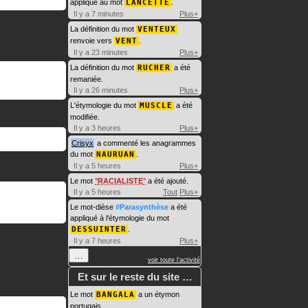
appliqué au mot
LANCETTE
.
Il y a 7 minutes
Plus+
La définition du mot
VENTEUX
renvoie vers
VENT
.
Il y a 23 minutes
Plus+
La définition du mot
RUCHER
a été
remaniée.
Il y a 26 minutes
Plus+
L'étymologie du mot
MUSCLE
a été
modifiée.
Il y a 3 heures
Plus+
Crisyx
a commenté les anagrammes
du mot
NAURUAN
.
Il y a 5 heures
Plus+
Le mot
RACIALISTE
a été ajouté.
Il y a 5 heures
Tout
Plus+
Le mot-dièse
#Parasynthèse
a été
appliqué à l'étymologie du mot
DESSUINTER
.
Il y a 7 heures
Plus+
…
voir toute l'activité
Et sur le reste du site …
Le mot
BANGALA
a un étymon
portugais.