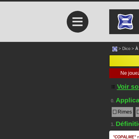
≡
>
Dico
>
À
Voir s
Applica
0.
Rimes
Définit
1.
°
COPALME
°