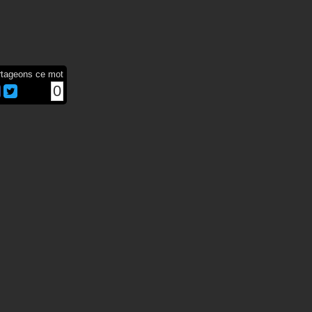
rtageons ce mot
0