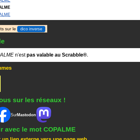
ALME
ALME
ALME
ts sur le
dico inverse
le
ALME
n'est
pas valable au Scrabble®
.
mmes
ous sur les réseaux !
Sur
Mastodon
gir avec le mot COPALME
 un lien externe vers une page web