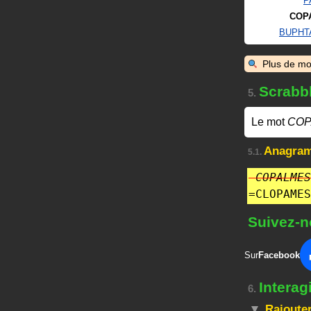
P
COP
BUPHT
Plus de mo
Scrabb
5.
Le mot
COP
Anagra
5.1.
COPALMES
=
CLOPAMES
Suivez-n
Sur
Facebook
Intera
6.
Rajouter