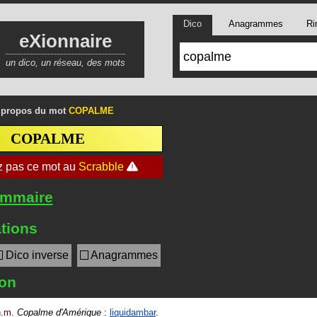
Dico
Anagrammes
Ri
eXionnaire
un dico, un réseau, des mots
 propos du mot
COPALME
COPALME
ommaire
tions
Dico inverse
Anagrammes
ion
n.m.
Copalme d'Amérique
:
liquidambar
.