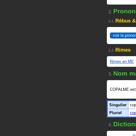
Prononc
2.
Rébus &
2.1.
voir la prono
Rimes
2.2.
Rimes en ME
Nom ma
3.
COPALME est
Singulier
co
Pluriel
co
Diction
4.