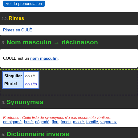
voir la prononciation
Rimes
2.2.
Rimes en OULÉ
Nom masculin → déclinaison
3.
COULÉ est un
nom masculin
.
Singulier
coulé
Pluriel
coulés
Synonymes
4.
Prudence ! Cette liste de synonymes n'a pas encore été vérifiée…
amalgamé
,
brisé
,
dégradé
,
flou
,
fondu
,
moulé
,
torpillé
,
vaporeux
.
Dictionnaire inverse
5.