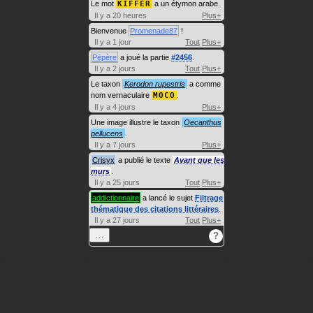
Le mot
KIFFER
a un étymon arabe.
Il y a 20 heures
Plus+
Bienvenue
Promenade87
!
Il y a 1 jour
Tout
Plus+
Pépère
a joué la partie
#2456
.
Il y a 2 jours
Tout
Plus+
Le taxon
Kerodon rupestris
a comme
nom vernaculaire
MOCO
.
Il y a 4 jours
Plus+
Une image illustre le taxon
Oecanthus
pellucens
.
Il y a 7 jours
Plus+
Crisyx
a publié le texte
Avant que les
murs
.
Il y a 25 jours
Tout
Plus+
addictionnaire
a lancé le sujet
Filtrage
thématique des citations littéraires
.
Il y a 27 jours
Tout
Plus+
…
?