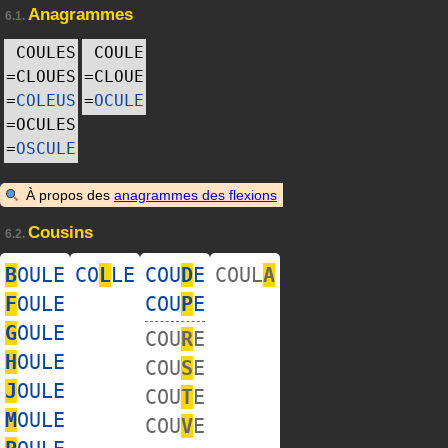
Anagrammes
6.1.
COULES
COULE
=
CLOUES
=
CLOUE
=
COLEUS
=
OCULE
=
OCULES
=
OSCULE
À propos des
anagrammes des flexions
Cousins
6.2.
B
OULE
CO
L
LE
COU
D
E
COUL
A
F
OULE
COU
P
E
G
OULE
COU
R
E
H
OULE
COU
S
E
J
OULE
COU
T
E
M
OULE
COU
V
E