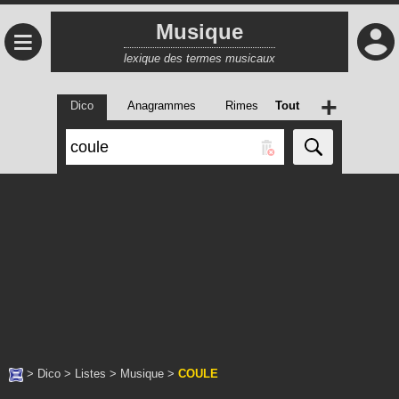
Musique
≡
lexique des termes musicaux
+
Dico
Anagrammes
Rimes
Tout
>
Dico
>
Listes
>
Musique
>
COULE