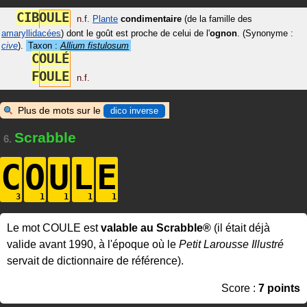
C
I
B
O
U
L
E
n.f.
Plante
condimentaire
(de la famille des
amaryllidacées
) dont le goût est proche de celui de l'
ognon
.
(Synonyme :
cive
)
.
Taxon :
Allium fistulosum
C
O
U
L
É
F
O
U
L
E
n.f.
Plus de mots sur le
dico inverse
Scrabble
6.
C
O
U
L
E
Le mot COULE est
valable au Scrabble®
(il était déjà
valide avant 1990, à l'époque où le
Petit Larousse Illustré
servait de dictionnaire de référence).
Score :
7 points