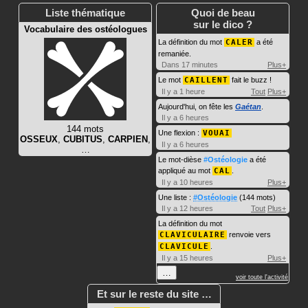
Liste thématique
Quoi de beau
sur le dico ?
Vocabulaire des ostéologues
La définition du mot
CALER
a été
remaniée.
Dans 17 minutes
Plus+
Le mot
CAILLENT
fait le buzz !
Il y a 1 heure
Tout
Plus+
Aujourd'hui, on fête les
Gaétan
.
Il y a 6 heures
144 mots
Une flexion :
VOUAI
OSSEUX
,
CUBITUS
,
CARPIEN
,
Il y a 6 heures
…
Le mot-dièse
#Ostéologie
a été
appliqué au mot
CAL
.
Il y a 10 heures
Plus+
Une liste :
#Ostéologie
(144 mots)
Il y a 12 heures
Tout
Plus+
La définition du mot
CLAVICULAIRE
renvoie vers
CLAVICULE
.
Il y a 15 heures
Plus+
…
voir toute l'activité
Et sur le reste du site …