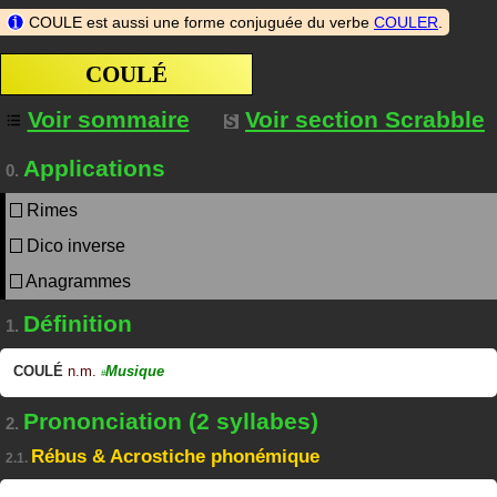
COULE est aussi une forme conjuguée du verbe
COULER
.
COULÉ
Voir sommaire
Voir section Scrabble
Applications
0.
Rimes
Dico inverse
Anagrammes
Définition
1.
COULÉ
n.m.
Musique
#
Prononciation (2 syllabes)
2.
Rébus & Acrostiche phonémique
2.1.