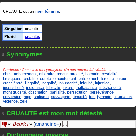
CRUAUTÉ est un
nom féminin
.
Singulier
cruauté
Pluriel
cruautés
Synonymes
4.
Prudence ! Cette liste de synonymes n'a pas encore été vérifiée…
abus
,
acharnement
,
arbitraire
,
ardeur
,
atrocité
,
barbarie
,
bestialité
,
brusquerie
,
brutalité
,
dureté
,
empiétement
,
entêtement
,
férocité
,
fureur
,
grossièreté
,
illégalité
,
inégalité
,
inhumanité
,
iniquité
,
injustice
,
insensibilité
,
insistance
,
lubricité
,
luxure
,
malfaisance
,
méchanceté
,
monstruosité
,
obstination
,
partialité
,
persécution
,
persévérance
,
perversion
,
rage
,
sadisme
,
sauvagerie
,
ténacité
,
tort
,
tyrannie
,
usurpation
,
violence
,
zèle
.
CRUAUTE est mon mot détesté
5.
«
Beurk !
» (
amandine--
)
…
Dictionnaire inverse
6.