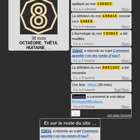
appliqué au mot
COUDÉE
.
Il y a 4 minutes
Plus+
La définition du mot
GOBAGE
renvoie
vers
GOBER
.
Il y a 4 minutes
Plus+
L'étymologie du mot
COUDÉE
a été
38 mots
modifiée.
OCTAÈDRE
,
THÊTA
,
Il y a 1 heure
Plus+
HUITAINE
, …
Crisyx
a répondu au sujet
Comment
appelle t-on les ronds d'eau?
.
Il y a 2 heures
Plus+
La définition du mot
DORIQUE
a été
remaniée.
Il y a 3 heures
Plus+
Une liste :
#Huit
(38 mots)
Il y a 4 heures
Tout
Plus+
Swebble
a commenté le mot-dièse
#Groupe#Musique
.
Il y a 5 heures
Plus+
…
voir toute l'activité
Et sur le reste du site …
Crisyx
a répondu au sujet
Comment
appelle t-on les ronds d'eau?
.