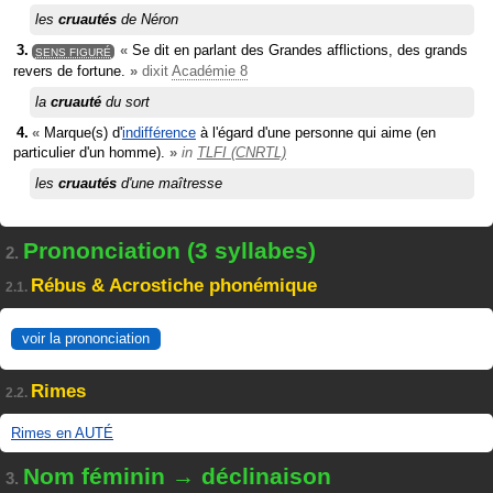
les
cruautés
de Néron
«
Se dit en parlant des Grandes afflictions, des grands
SENS FIGURÉ
revers de fortune.
»
dixit
Académie 8
la
cruauté
du sort
«
Marque(s) d'
indifférence
à l'égard d'une personne qui aime (en
particulier d'un homme).
»
in
TLFI (CNRTL)
les
cruautés
d'une maîtresse
Prononciation (3 syllabes)
2.
Rébus & Acrostiche phonémique
2.1.
voir la prononciation
Rimes
2.2.
Rimes en AUTÉ
Nom féminin → déclinaison
3.