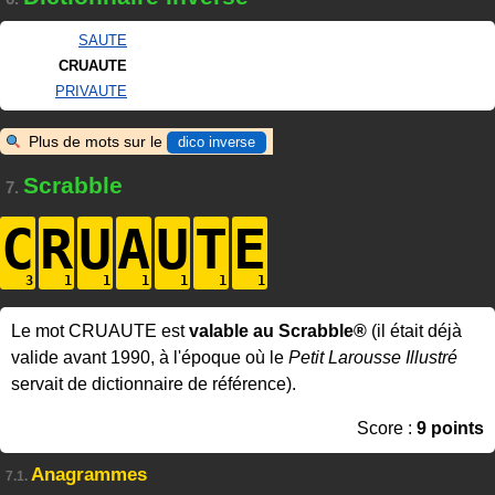
SAUTE
CRUAUTE
PRIVAUTE
Plus de mots sur le
dico inverse
Scrabble
7.
C
R
U
A
U
T
E
Le mot CRUAUTE est
valable au Scrabble®
(il était déjà
valide avant 1990, à l'époque où le
Petit Larousse Illustré
servait de dictionnaire de référence).
Score :
9 points
Anagrammes
7.1.