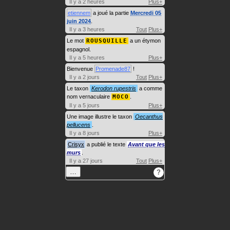
Il y a 2 heures
Plus+
etiennem
a joué la partie
Mercredi 05
juin 2024
.
Il y a 3 heures
Tout
Plus+
Le mot
ROUSQUILLE
a un étymon
espagnol.
Il y a 5 heures
Plus+
Bienvenue
Promenade87
!
Il y a 2 jours
Tout
Plus+
Le taxon
Kerodon rupestris
a comme
nom vernaculaire
MOCO
.
Il y a 5 jours
Plus+
Une image illustre le taxon
Oecanthus
pellucens
.
Il y a 8 jours
Plus+
Crisyx
a publié le texte
Avant que les
murs
.
Il y a 27 jours
Tout
Plus+
…
?