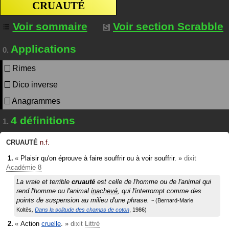
CRUAUTÉ
Voir sommaire
Voir section Scrabble
Applications
0.
Rimes
Dico inverse
Anagrammes
4 définitions
1.
CRUAUTÉ
n.f.
«
Plaisir qu'on éprouve à faire souffrir ou à voir souffrir.
»
dixit
Académie 8
La vraie et terrible
cruauté
est celle de l'homme ou de l'animal qui
rend l'homme ou l'animal
inachevé
, qui l'interrompt comme des
points de suspension au milieu d'une phrase.
Bernard-Marie
Koltès
Dans la solitude des champs de coton
1986
«
Action
cruelle
.
»
dixit
Littré