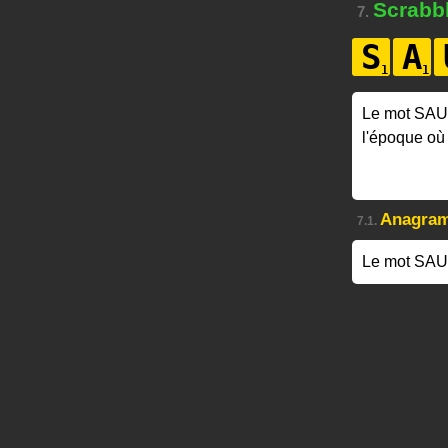
Scrabb
7.
S
A
Le mot SA
l'époque où
Anagra
7.1.
Le mot SAU