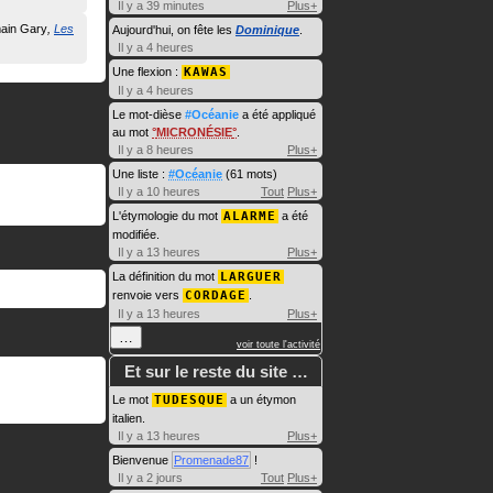
Il y a 39 minutes
Plus+
ain Gary
Les
Aujourd'hui, on fête les
Dominique
.
Il y a 4 heures
Une flexion :
KAWAS
Il y a 4 heures
Le mot-dièse
#Océanie
a été appliqué
au mot
MICRONÉSIE
.
Il y a 8 heures
Plus+
Une liste :
#Océanie
(61 mots)
Il y a 10 heures
Tout
Plus+
L'étymologie du mot
ALARME
a été
modifiée.
Il y a 13 heures
Plus+
La définition du mot
LARGUER
renvoie vers
CORDAGE
.
Il y a 13 heures
Plus+
…
voir toute l'activité
Et sur le reste du site …
Le mot
TUDESQUE
a un étymon
italien.
Il y a 13 heures
Plus+
Bienvenue
Promenade87
!
Il y a 2 jours
Tout
Plus+