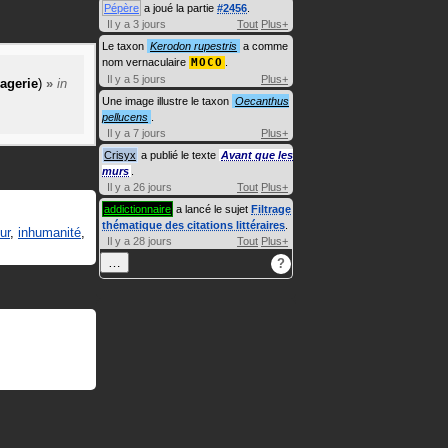
Pépère
a joué la partie
#2456
.
Il y a 3 jours
Tout
Plus+
Le taxon
Kerodon rupestris
a comme
nom vernaculaire
MOCO
.
Il y a 5 jours
Plus+
agerie
)
»
in
Une image illustre le taxon
Oecanthus
pellucens
.
Il y a 7 jours
Plus+
Crisyx
a publié le texte
Avant que les
murs
.
Il y a 26 jours
Tout
Plus+
addictionnaire
a lancé le sujet
Filtrage
thématique des citations littéraires
.
ur
,
inhumanité
,
Il y a 28 jours
Tout
Plus+
…
?