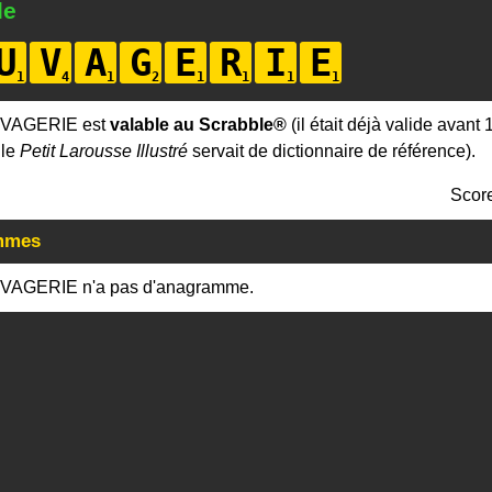
le
U
V
A
G
E
R
I
E
UVAGERIE est
valable au Scrabble®
(il était déjà valide avant 
 le
Petit Larousse Illustré
servait de dictionnaire de référence).
Scor
mmes
VAGERIE n'a pas d'anagramme.