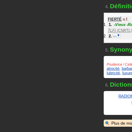
Défini
4.
FIERTÉ
n.f.
Vieux
Ra
#
#
TLFI (CNRTL)
…▼
Synon
5.
Prudence ! Cett
atrocité
,
barbar
lubricité
,
luxur
Diction
6.
RADIO
Plus de mo