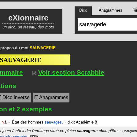
Dico
Anagrammes
Ri
eXionnaire
un dico, un réseau, des mots
 propos du mot
SAUVAGERIE
SAUVAGERIE
ommaire
Voir section Scrabble
tions
Dico inverse
Anagrammes
ion et 2 exemples
E
n.f.
«
État des hommes
sauvages
.
»
dixit
Académie 8
s jours à atteindre l'ermitage situé en pleine
sauvagerie
champêtre.
Margueri
ouvelles orientales
1938