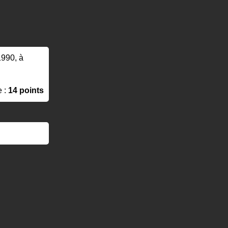
1990, à
e :
14 points