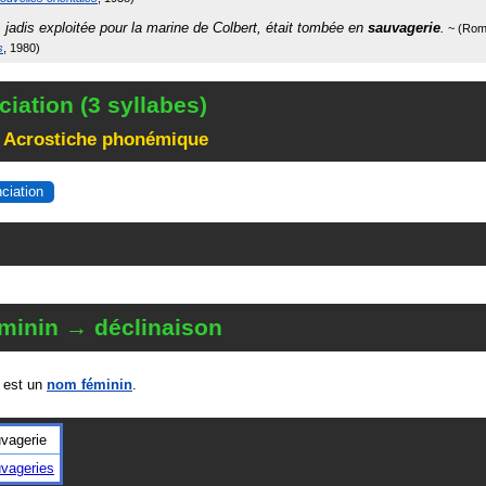
, jadis exploitée pour la marine de Colbert, était tombée en
sauvagerie
.
Rom
s
1980
iation (3 syllabes)
 Acrostiche phonémique
nciation
minin → déclinaison
est un
nom féminin
.
vagerie
vageries