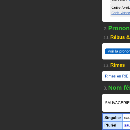
Cette forêt
Cerfs-Volant
Prononc
2.
Rébus &
2.1.
voir la prono
Rimes
2.2.
Rimes en RIE
Nom fé
3.
SAUVAGERIE 
Singulier
sau
Pluriel
sau