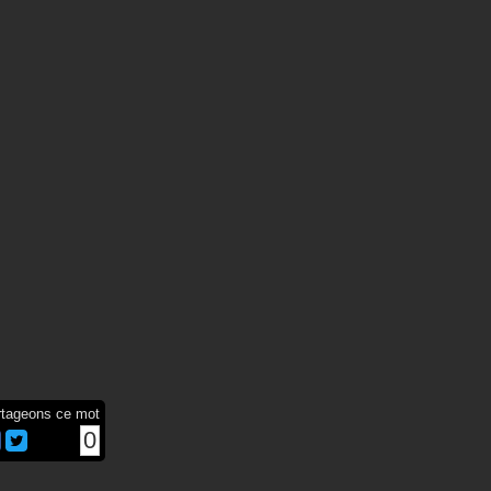
rtageons ce mot
0