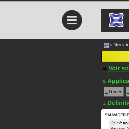
≡
>
Dico
>
À
Voir s
Applica
0.
Rimes
Définit
1.
SAUVAGERI
On mit troi
Yourcenar
N