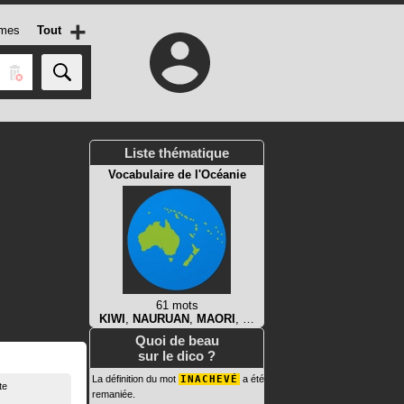
+
mes
Tout
Liste thématique
Vocabulaire de l'Océanie
61 mots
KIWI
,
NAURUAN
,
MAORI
, …
Quoi de beau
sur le dico ?
La définition du mot
INACHEVÉ
a été
te
remaniée.