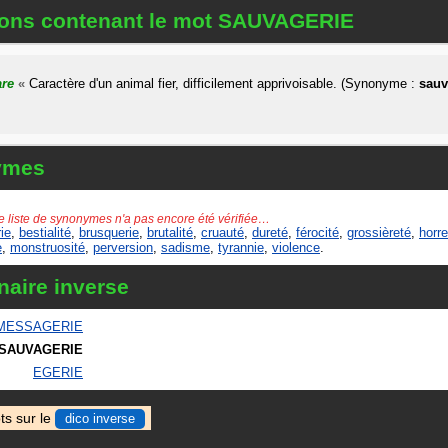
tions contenant le mot SAUVAGERIE
re
«
Caractère d'un animal fier, difficilement apprivoisable. (Synonyme :
sauv
ymes
e liste de synonymes n'a pas encore été vérifiée…
ie
,
bestialité
,
brusquerie
,
brutalité
,
cruauté
,
dureté
,
férocité
,
grossièreté
,
horre
e
,
monstruosité
,
perversion
,
sadisme
,
tyrannie
,
violence
.
naire inverse
MESSAGERIE
SAUVAGERIE
EGERIE
ts sur le
dico inverse