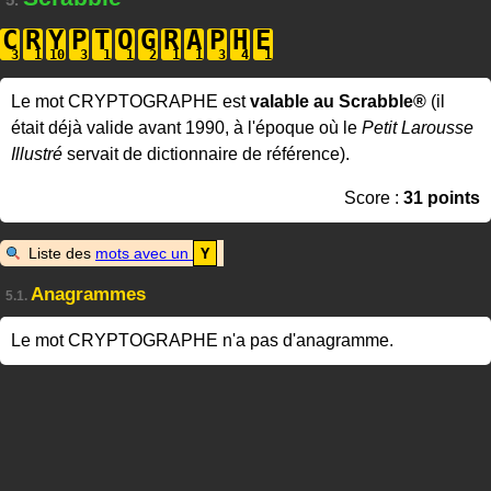
5.
C
R
Y
P
T
O
G
R
A
P
H
E
Le mot CRYPTOGRAPHE est
valable au Scrabble®
(il
était déjà valide avant 1990, à l'époque où le
Petit Larousse
Illustré
servait de dictionnaire de référence).
Score :
31 points
Liste des
mots avec un
Y
Anagrammes
5.1.
Le mot CRYPTOGRAPHE n'a pas d'anagramme.