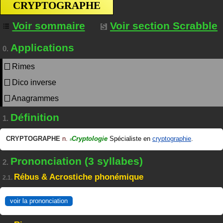
CRYPTOGRAPHE
Voir sommaire
Voir section Scrabble
Applications
0.
Rimes
Dico inverse
Anagrammes
Définition
1.
CRYPTOGRAPHE
n.
Cryptologie
Spécialiste en
cryptographie
.
#
Prononciation (3 syllabes)
2.
Rébus & Acrostiche phonémique
2.1.
voir la prononciation