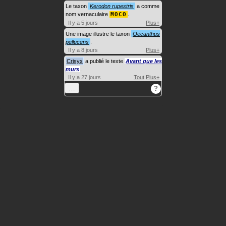
Le taxon
Kerodon rupestris
a comme
nom vernaculaire
MOCO
.
Il y a 5 jours
Plus+
Une image illustre le taxon
Oecanthus
pellucens
.
Il y a 8 jours
Plus+
Crisyx
a publié le texte
Avant que les
murs
.
Il y a 27 jours
Tout
Plus+
…
?