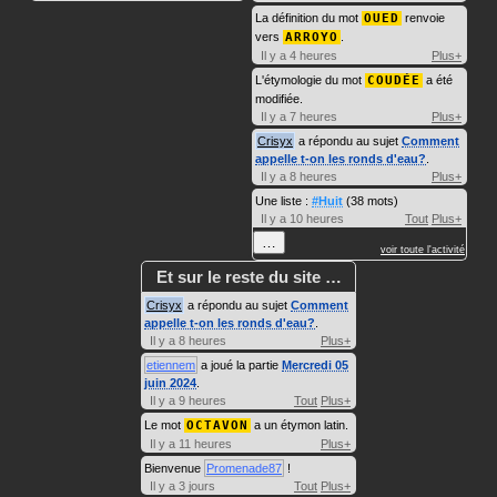
La définition du mot
OUED
renvoie
vers
ARROYO
.
Il y a 4 heures
Plus+
L'étymologie du mot
COUDÉE
a été
modifiée.
Il y a 7 heures
Plus+
Crisyx
a répondu au sujet
Comment
appelle t-on les ronds d'eau?
.
Il y a 8 heures
Plus+
Une liste :
#Huit
(38 mots)
Il y a 10 heures
Tout
Plus+
…
voir toute l'activité
Et sur le reste du site …
Crisyx
a répondu au sujet
Comment
appelle t-on les ronds d'eau?
.
Il y a 8 heures
Plus+
etiennem
a joué la partie
Mercredi 05
juin 2024
.
Il y a 9 heures
Tout
Plus+
Le mot
OCTAVON
a un étymon latin.
Il y a 11 heures
Plus+
Bienvenue
Promenade87
!
Il y a 3 jours
Tout
Plus+