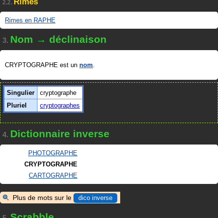
Rimes
2.2.
Rimes en RAPHE
Nom → déclinaison
3.
CRYPTOGRAPHE est un
nom
.
Singulier
cryptographe
Pluriel
cryptographes
Dictionnaire inverse
4.
PHOTOGRAPHE
CRYPTOGRAPHE
CARTOGRAPHE
Plus de mots sur le
dico inverse
Scrabble