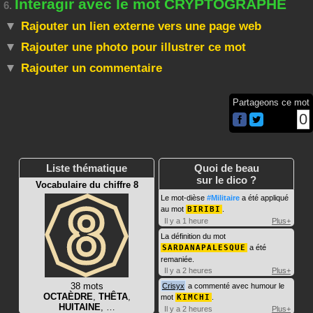
Interagir avec le mot CRYPTOGRAPHE
6.
Rajouter un lien externe vers une page web
Rajouter une photo pour illustrer ce mot
Rajouter un commentaire
Partageons ce mot
0
Liste thématique
Quoi de beau
sur le dico ?
Vocabulaire du chiffre 8
Le mot-dièse
#Militaire
a été appliqué
au mot
BIRIBI
.
Il y a 1 heure
Plus+
La définition du mot
SARDANAPALESQUE
a été
remaniée.
Il y a 2 heures
Plus+
38 mots
Crisyx
a commenté avec humour le
OCTAÈDRE
,
THÊTA
,
mot
KIMCHI
.
HUITAINE
, …
Il y a 2 heures
Plus+