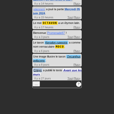
Il y a 14 heures
Plus+
etiennem
a joué la partie
Mercredi 05
juin 2024
.
Il y a 15 heures
Tout
Plus+
Le mot
OCTAVON
a un étymon latin.
Il y a 17 heures
Plus+
Bienvenue
Promenade87
!
Il y a 3 jours
Tout
Plus+
Le taxon
Kerodon rupestris
a comme
nom vernaculaire
MOCO
.
Il y a 6 jours
Plus+
Une image illustre le taxon
Oecanthus
pellucens
.
Il y a 8 jours
Plus+
Crisyx
a publié le texte
Avant que les
murs
.
Il y a 27 jours
Tout
Plus+
…
?