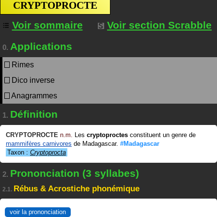
CRYPTOPROCTE
Voir sommaire
Voir section Scrabble
Applications
0.
Rimes
Dico inverse
Anagrammes
Définition
1.
CRYPTOPROCTE
n.m.
Les
cryptoproctes
constituent un genre de
mammifères carnivores
de Madagascar.
#Madagascar
Taxon :
Cryptoprocta
Prononciation (3 syllabes)
2.
Rébus & Acrostiche phonémique
2.1.
voir la prononciation