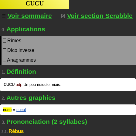
CUCU
Voir sommaire
Voir section Scrabble
Applications
0.
Rimes
Dico inverse
Anagrammes
Définition
1.
CUCU
adj.
Un peu ridicule, niais.
Autres graphies
2.
cucu
=
cucul
Prononciation (2 syllabes)
3.
Rébus
3.1.