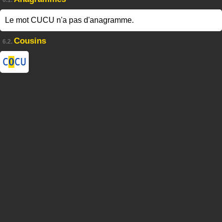
6.1.
Le mot CUCU n'a pas d'anagramme.
Cousins
6.2.
C
O
CU