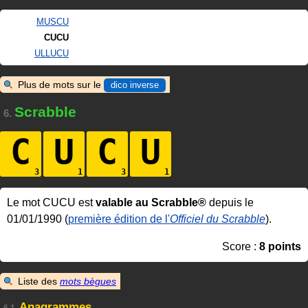
MUSCU
CUCU
ULLUCU
Plus de mots sur le
dico inverse
Scrabble
6.
C
U
C
U
Le mot CUCU est
valable au Scrabble®
depuis le
01/01/1990 (
première édition de l'
Officiel du Scrabble
).
Score :
8 points
Liste des
mots bègues
Anagrammes