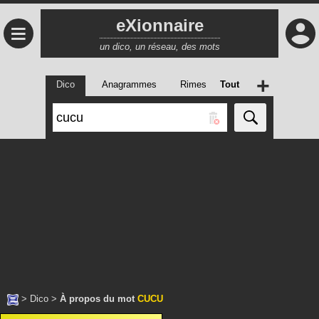
eXionnaire
≡
un dico, un réseau, des mots
+
Dico
Anagrammes
Rimes
Tout
>
Dico
>
À propos du mot
CUCU