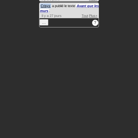
Crisyx
a publié le texte
Avant que les
murs
.
Il y a 27 jours
Tout
Plus+
…
?