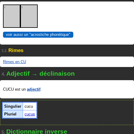
?
?
voir aussi un "acrostiche phonétique"
Rimes
3.2.
Rimes en CU
Adjectif → déclinaison
4.
CUCU est un
adjectif
.
Singulier
cucu
Pluriel
cucus
Dictionnaire inverse
5.