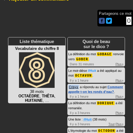
Partageons ce mot
0
Liste thématique
Quoi de beau
sur le dico ?
Vocabulaire du chiffre 8
La définition du mot
GOBAGE
renvoie
vers
GOBER
.
Dans 31 minutes
Plus+
Le mot-dièse
#Huit
a été appliqué au
mot
OCTAVON
.
Il y a 1 heure
Plus+
Crisyx
a répondu au sujet
Comment
38 mots
appelle t-on les ronds d'eau?
.
OCTAÈDRE
,
THÊTA
,
Il y a 1 heure
Plus+
HUITAINE
, …
La définition du mot
DORIQUE
a été
remaniée.
Il y a 3 heures
Plus+
Une liste :
#Huit
(38 mots)
Il y a 3 heures
Tout
Plus+
L'étymologie du mot
OCTODON
a été