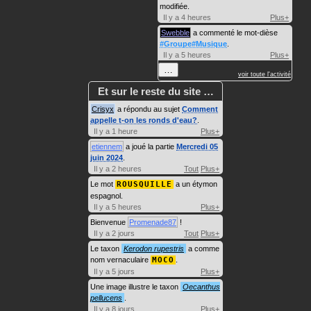
modifiée.
Il y a 4 heures
Plus+
Swebble
a commenté le mot-dièse
#Groupe#Musique
.
Il y a 5 heures
Plus+
…
voir toute l'activité
Et sur le reste du site …
Crisyx
a répondu au sujet
Comment
appelle t-on les ronds d'eau?
.
Il y a 1 heure
Plus+
etiennem
a joué la partie
Mercredi 05
juin 2024
.
Il y a 2 heures
Tout
Plus+
Le mot
ROUSQUILLE
a un étymon
espagnol.
Il y a 5 heures
Plus+
Bienvenue
Promenade87
!
Il y a 2 jours
Tout
Plus+
Le taxon
Kerodon rupestris
a comme
nom vernaculaire
MOCO
.
Il y a 5 jours
Plus+
Une image illustre le taxon
Oecanthus
pellucens
.
Il y a 8 jours
Plus+