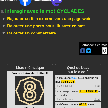
Interagir avec le mot CYCLADES
8.
Rajouter un lien externe vers une page web
Rajouter une photo pour illustrer ce mot
Rajouter un commentaire
Partageons ce mot
0
Liste thématique
Quoi de beau
sur le dico ?
Vocabulaire du chiffre 8
Le mot-dièse
#Jeu
a été appliqué au
mot
GOBILLE
.
Il y a 1 heure
Plus+
L'étymologie du mot
FUSIONNER
a
été modifiée.
Il y a 2 heures
Plus+
La définition du mot
GENS
a été