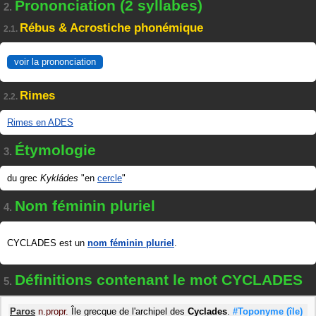
Prononciation (2 syllabes)
2.
Rébus & Acrostiche phonémique
2.1.
voir la prononciation
Rimes
2.2.
Rimes en ADES
Étymologie
3.
du grec
Kykládes
"en
cercle
"
Nom féminin pluriel
4.
CYCLADES est un
nom féminin pluriel
.
Définitions contenant le mot CYCLADES
5.
Paros
n.propr.
Île grecque de l'archipel des
Cyclades
.
#Toponyme
(île)