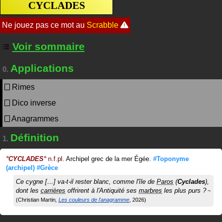
CYCLADES
Voir sommaire
Applications
0.
Rimes
Dico inverse
Anagrammes
Définition
1.
°
CYCLADES
°
n.f.pl.
Archipel grec de la mer Égée.
#Toponyme
(archipel)
#Grèce
Ce cygne […] va-t-il rester blanc, comme l'île de
Paros
(
Cyclades
),
dont les
carrières
offrirent à l'Antiquité ses
marbres
les plus purs ?
Christian Martin
Les couleurs de l'anagramme
2026