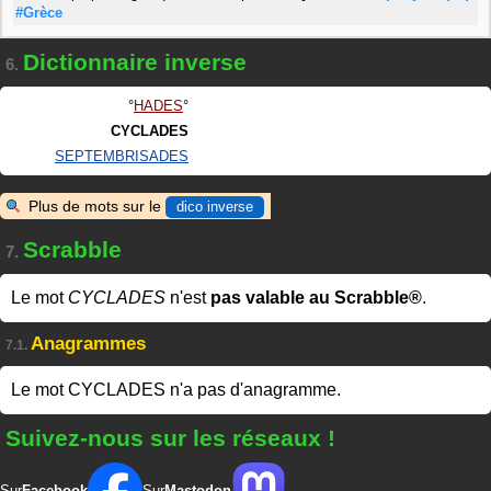
#Grèce
Dictionnaire inverse
6.
HADES
CYCLADES
SEPTEMBRISADES
Plus de mots sur le
dico inverse
Scrabble
7.
Le mot
CYCLADES
n'est
pas valable au Scrabble®
.
Anagrammes
7.1.
Le mot CYCLADES n'a pas d'anagramme.
Suivez-nous sur les réseaux !
Sur
Facebook
Sur
Mastodon