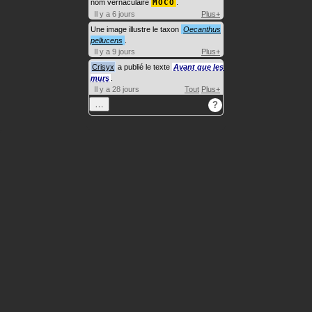
nom vernaculaire
MOCO
.
Il y a 6 jours
Plus+
Une image illustre le taxon
Oecanthus
pellucens
.
Il y a 9 jours
Plus+
Crisyx
a publié le texte
Avant que les
murs
.
Il y a 28 jours
Tout
Plus+
…
?