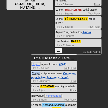
38 mots
remaniée.
OCTAÈDRE
,
THÊTA
,
Il y a 3 heures
Plus+
HUITAINE
, …
Le mot
RACIALISME
a été ajouté.
Il y a 4 heures
Tout
Plus+
Le mot
TÉTRASYLLABE
fait le
buzz !
Il y a 7 heures
Tout
Plus+
Aujourd'hui, on fête les
Amour
.
Il y a 11 heures
Une flexion :
NARRE
Il y a 11 heures
…
voir toute l'activité
Et sur le reste du site …
Pépère
a joué la partie
#2460
.
Il y a 2 heures
Tout
Plus+
Crisyx
a répondu au sujet
Comment
appelle t-on les ronds d'eau?
.
Il y a 23 heures
Plus+
Le mot
OCTAVON
a un étymon latin.
Il y a 1 jour
Plus+
Bienvenue
Promenade87
!
Il y a 3 jours
Tout
Plus+
Le taxon
Kerodon rupestris
a comme