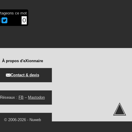
rtageons ce mot
0
À propos d'eXionnaire
Contact & devis
Réseaux :
FB
–
Mastodon
© 2006-2026 -
Nuweb