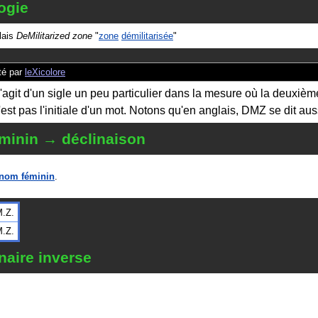
ogie
glais
DeMilitarized zone
"
zone
démilitarisée
"
é par
leXicolore
 s'agit d'un sigle un peu particulier dans la mesure où la deuxième
n'est pas l'initiale d'un mot. Notons qu'en anglais, DMZ se dit au
minin → déclinaison
nom féminin
.
.Z.
.Z.
naire inverse