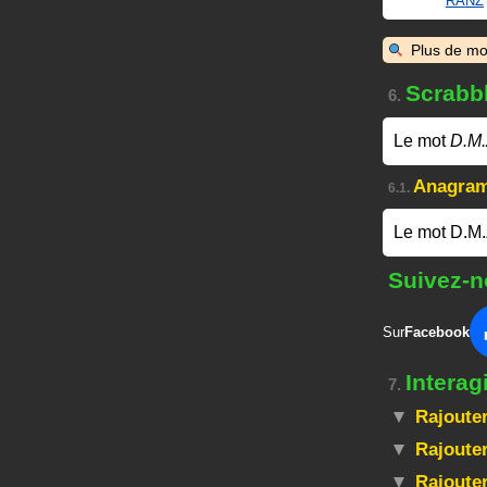
RANZ
Plus de mo
Scrabb
6.
Le mot
D.M.
Anagra
6.1.
Le mot D.M.
Suivez-n
Sur
Facebook
Interag
7.
Rajouter
Rajouter
Rajoute