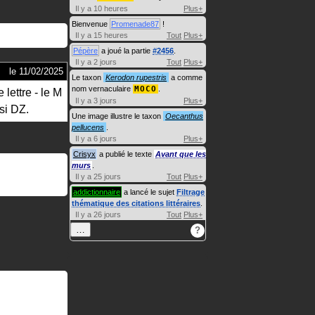
Il y a 10 heures
Plus+
Bienvenue
Promenade87
!
Il y a 15 heures
Tout
Plus+
Pépère
a joué la partie
#2456
.
Il y a 2 jours
Tout
Plus+
le
11/02/2025
Le taxon
Kerodon rupestris
a comme
nom vernaculaire
MOCO
.
 lettre - le M
Il y a 3 jours
Plus+
ssi DZ.
Une image illustre le taxon
Oecanthus
pellucens
.
Il y a 6 jours
Plus+
Crisyx
a publié le texte
Avant que les
murs
.
Il y a 25 jours
Tout
Plus+
addictionnaire
a lancé le sujet
Filtrage
thématique des citations littéraires
.
Il y a 26 jours
Tout
Plus+
…
?