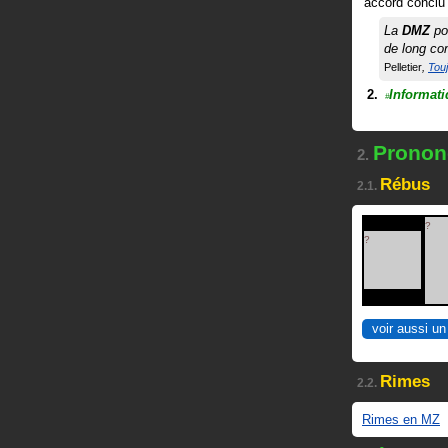
accord conclu
La
DMZ
por
de long co
Pelletier
Touj
Informat
#
Pronon
2.
Rébus
2.1.
?
?
voir aussi un
Rimes
2.2.
Rimes en MZ