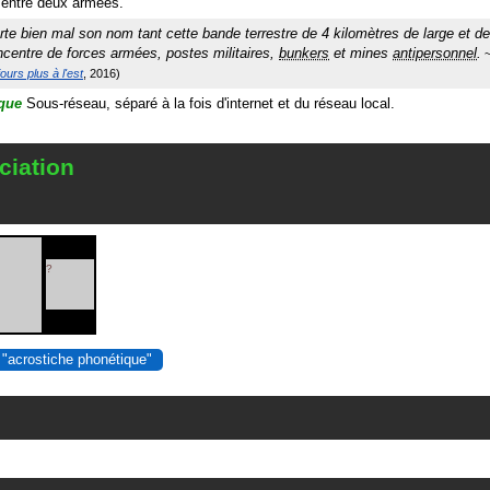
 entre deux armées.
te bien mal son nom tant cette bande terrestre de 4 kilomètres de large et d
ncentre de forces armées, postes militaires,
bunkers
et mines
antipersonnel
.
ours plus à l'est
2016
ique
Sous-réseau, séparé à la fois d'internet et du réseau local.
ciation
?
 "acrostiche phonétique"