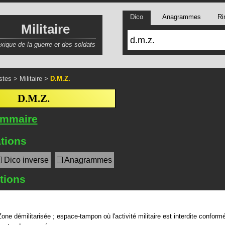
Dico
Anagrammes
Ri
Militaire
exique de la guerre et des soldats
stes
>
Militaire
>
D.M.Z.
D.M.Z.
ommaire
tions
Dico inverse
Anagrammes
itions
Zone démilitarisée ; espace-tampon où l'activité militaire est interdite confor