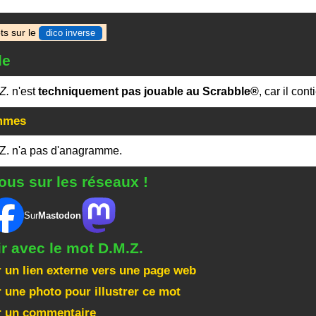
ts sur le
dico inverse
le
Z.
n'est
techniquement pas jouable au Scrabble®
, car il cont
mmes
Z. n'a pas d'anagramme.
ous sur les réseaux !
Sur
Mastodon
ir avec le mot D.M.Z.
 un lien externe vers une page web
 une photo pour illustrer ce mot
r un commentaire