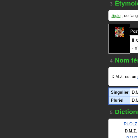
Étymol
3.
Sigle
; de l'an
Post
Il
- 
Nom fé
4.
D.M.Z. est un
Singulier
D.M
Pluriel
D.M
Diction
5.
RUOLZ
D.M.Z.