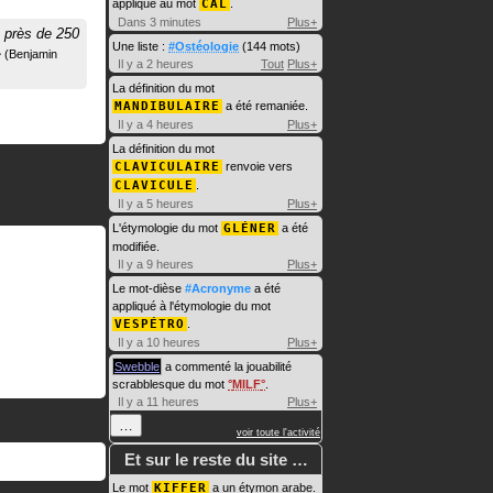
appliqué au mot
CAL
.
Dans 3 minutes
Plus+
e près de 250
Une liste :
#Ostéologie
(144 mots)
Benjamin
Il y a 2 heures
Tout
Plus+
La définition du mot
MANDIBULAIRE
a été remaniée.
Il y a 4 heures
Plus+
La définition du mot
CLAVICULAIRE
renvoie vers
CLAVICULE
.
Il y a 5 heures
Plus+
L'étymologie du mot
GLÉNER
a été
modifiée.
Il y a 9 heures
Plus+
Le mot-dièse
#Acronyme
a été
appliqué à l'étymologie du mot
VESPÉTRO
.
Il y a 10 heures
Plus+
Swebble
a commenté la jouabilité
scrabblesque du mot
MILF
.
Il y a 11 heures
Plus+
…
voir toute l'activité
Et sur le reste du site …
Le mot
KIFFER
a un étymon arabe.