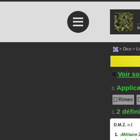
≡
l
>
Dico
>
Li
Voir s
Applica
0.
Rimes
2 défin
1.
D.M.Z.
n.f.
Militaire
#