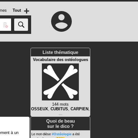
+
mes
Tout
Liste thématique
Vocabulaire des ostéologues
144 mots
OSSEUX
,
CUBITUS
,
CARPIEN
,
…
Quoi de beau
sur le dico ?
mément à un
Le mot-dièse
#Ostéologie
a été